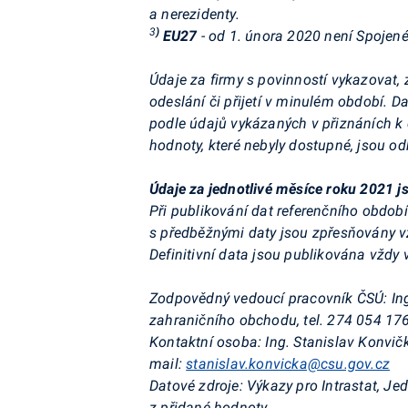
a nerezidenty.
3
)
EU27
- od 1. února 2020 není Spojené
Údaje za firmy s povinností vykazovat, 
odeslání či přijetí v minulém období. 
podle údajů vykázaných v přiznáních k d
hodnoty, které nebyly dostupné, jsou 
Údaje za jednotlivé měsíce roku 2021 js
Při publikování dat referenčního obdob
s předběžnými daty jsou zpřesňovány vž
Definitivní data jsou publikována vždy v
Zodpovědný vedoucí pracovník ČSÚ:
In
zahraničního obchodu, tel. 274 054 176
Kontaktní osoba:
Ing. Stanislav Konvič
mail:
stanislav.konvicka@csu.gov.cz
Datové zdroje:
Výkazy pro Intrastat, Je
z přidané hodnoty