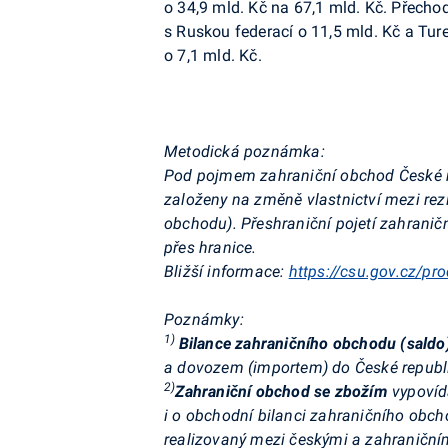
o 34,9 mld. Kč na 67,1 mld. Kč. Přecho
s Ruskou federací o 11,5 mld. Kč a Ture
o 7,1 mld. Kč.
Metodická poznámka:
Pod pojmem zahraniční obchod České re
založeny na změně vlastnictví mezi rezi
obchodu). Přeshraniční pojetí zahran
přes hranice.
Bližší informace:
https://csu.gov.cz/pr
Poznámky:
1)
Bilance zahraničního obchodu (saldo
a dovozem (importem) do České republi
2)
Zahraniční obchod se zbožím
vypovíd
i o obchodní bilanci zahraničního obc
realizovaný mezi českými a zahraničními