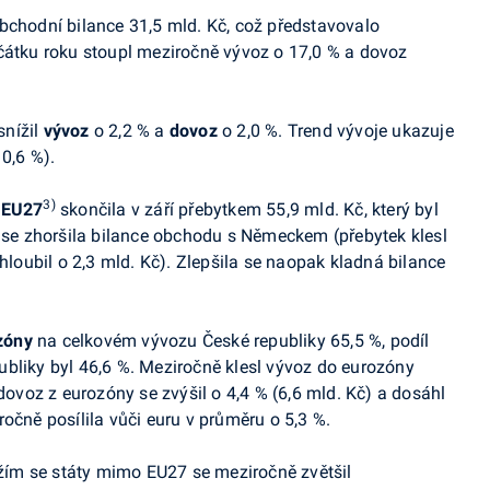
bchodní bilance 31,5 mld. Kč, což představovalo
čátku roku stoupl meziročně vývoz o 17,0 % a dovoz
snížil
vývoz
o 2,2 % a
dovoz
o 2,0 %. Trend vývoje ukazuje
 0,6 %)
.
3)
y
EU27
skončila v září přebytkem 55,9 mld. Kč, který byl
e se zhoršila bilance obchodu s Německem (přebytek klesl
ohloubil o 2,3 mld. Kč). Zlepšila se naopak kladná bilance
zóny
na celkovém vývozu České republiky 65,5 %, podíl
bliky byl 46,6 %. Meziročně klesl vývoz do eurozóny
 dovoz z eurozóny se zvýšil o 4,4 % (6,6 mld. Kč) a dosáhl
očně posílila vůči euru v průměru o 5,3 %.
ím se státy mimo EU27 se meziročně zvětšil