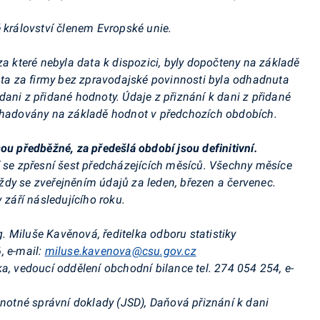
 království členem Evropské unie.
za které nebyla data k dispozici, byly dopočteny na základě
Data za firmy bez zpravodajské povinnosti byla odhadnuta
ani z přidané hodnoty. Údaje z přiznání k dani z přidané
odhadovány na základě hodnot v předchozích obdobích.
ou předběžné, za předešlá období jsou definitivní.
í se zpřesní šest předcházejících měsíců. Všechny měsíce
dy se zveřejněním údajů za leden, březen a červenec.
 září následujícího roku.
g. Miluše Kavěnová, ředitelka odboru statistiky
, e-mail:
miluse.kavenova@csu.gov.cz
ka, vedoucí oddělení obchodní bilance tel. 274 054 254, e-
dnotné správní doklady (JSD), Daňová přiznání k dani