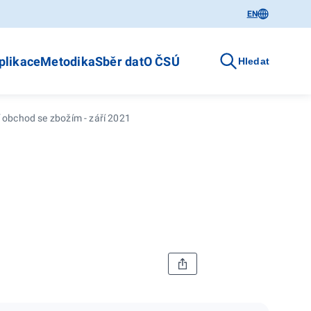
EN
plikace
Metodika
Sběr dat
O ČSÚ
Hledat
 obchod se zbožím - září 2021