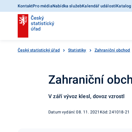
Kontakt
Pro média
Nabídka služeb
Kalendář událostí
Katalog
Český statistický úřad
Statistiky
Zahraniční obchod
Zahraniční obch
V září vývoz klesl, dovoz vzrostl
Datum vydání: 08. 11. 2021
Kód: 241018-21