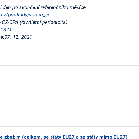
í den po skončení referenčního měsíce
v.cz/produkty/vzonu_cr
e CZ-CPA
(čtvrtletní periodicita).
/41321
e:
07. 12. 2021
se zbožím (celkem, se státy EU27 a se státy mimo EU27)