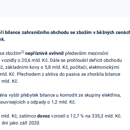
áří bilance zahraničního obchodu se zbožím v běžných cenác
ek.
2)
se zbožím
nepříznivě ovlivnil
především meziroční
ozidly o 20,6 mld. Kč. Dále se prohloubil deficit obchodu
, základními kovy o 5,8 mld. Kč, počítači, elektronickými
3 mld. Kč. Přechodem z aktiva do pasiva se zhoršila bilance
 mld. Kč.
na vyšší přebytek bilance u komodit ze skupiny elektřina,
souvisejících s odpady o 1,2 mld. Kč.
 mld. Kč, zatímco
dovoz
vzrostl o 12,7 % na 335,3 mld. Kč.
 dní jako září 2020.