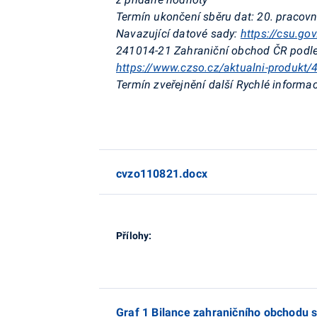
Termín ukončení sběru dat:
20. pracovn
Navazující datové sady:
https://csu.go
241014-21 Zahraniční obchod ČR
podl
https://www.czso.cz/aktualni-produkt
Termín zveřejnění další Rychlé informac
cvzo110821.docx
Přílohy:
Graf 1 Bilance zahraničního obchodu 