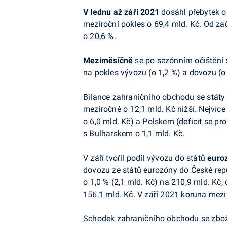
V
lednu až září 2021
dosáhl přebytek o
meziroční pokles o 69,4 mld. Kč. Od za
o 20,6 %.
Meziměsíčně
se po sezónním očištění 
na pokles vývozu (o 1,2 %) a dovozu (o
Bilance zahraničního obchodu se stát
meziročně o 12,1 mld. Kč nižší. Nejvíc
o 6,0 mld. Kč) a Polskem (deficit se pr
s Bulharskem o 1,1 mld. Kč.
V září tvořil podíl vývozu do států
euro
dovozu ze států eurozóny do České repu
o 1,0 % (2,1 mld. Kč) na 210,9 mld. Kč,
156,1 mld. Kč. V září 2021 koruna mezir
Schodek zahraničního obchodu se zbož