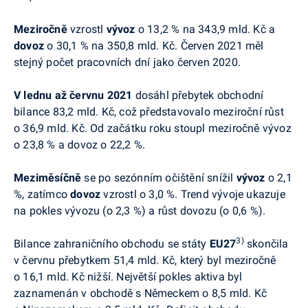
Meziročně
vzrostl
vývoz
o 13,2 % na 343,9 mld. Kč a
dovoz
o 30,1 % na 350,8 mld. Kč.
Červen 2021 měl
stejný počet pracovních dní jako červen 2020.
V
lednu až červnu 2021
dosáhl přebytek obchodní
bilance 83,2 mld. Kč, což představovalo meziroční růst
o 36,9 mld. Kč. Od začátku roku stoupl meziročně vývoz
o 23,8 % a dovoz o 22,2 %.
Meziměsíčně
se po sezónním očištění snížil
vývoz
o 2,1
%, zatímco
dovoz
vzrostl o 3,0 %. Trend vývoje ukazuje
na pokles vývozu (o 2,3 %) a růst dovozu (o 0,6 %)
.
3)
Bilance zahraničního obchodu se státy
EU27
skončila
v červnu přebytkem 51,4 mld. Kč, který byl meziročně
o 16,1 mld. Kč nižší. Největší pokles aktiva byl
zaznamenán v obchodě s Německem o 8,5 mld. Kč