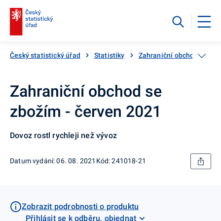
Český statistický úřad
Statistiky
Zahraniční obchod
Za
Zahraniční obchod se
zbožím - červen 2021
Dovoz rostl rychleji než vývoz
Datum vydání: 06. 08. 2021
Kód: 241018-21
Zobrazit podrobnosti o produktu
Přihlásit se k odběru, objednat