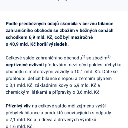
Podle předběžných údajů skončila v červnu bilance
zahraničního obchodu se zbožím v běžných cenách
schodkem 6,9 mld. Kč, což byl meziročně
o 40,9 mld. Kč horší výsledek.
1)
2)
Celkové saldo zahraničního obchodu
se zbožím
nepříznivě ovlivnil
především meziroční pokles přebytku
obchodu s motorovými vozidly o 10,1 mld. Kč. Dále se
prohloubil deficit bilance s ropou a zemním plynem
o 8,1 mld. Kč, základními kovy o 6,9 mld. Kč a
chemickými látkami a přípravky o 3,6 mld. Kč.
Příznivý vliv
na celkové saldo měl zejména vyšší
přebytek bilance u produktů souvisejících s odpady
o 2,1 mld. Kč a u dřeva a dřevěných výrobků
o 1,6 mld. Kč.