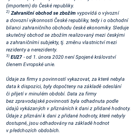
(importem) do České republiky.
2)
Zahraniční obchod se zbožím
vypovídá o vývozní
a
dovozní výkonnosti České republiky, tedy i o obchodní
bilanci zahraničního obchodu české ekonomiky. Sleduje
skutečný obchod se zbožím realizovaný mezi českými
a zahraničními subjekty, tj. změnu vlastnictví mezi
rezidenty a nerezidenty.
3)
EU27
- od 1. února 2020 není Spojené království
členem Evropské unie.
Údaje za firmy s povinností vykazovat, za které nebyla
data k dispozici, byly dopočteny na základě odeslání
či přijetí v minulém období. Data za firmy
bez zpravodajské povinnosti byla odhadnuta podle
údajů vykázaných v přiznáních k dani z přidané hodnoty.
Údaje z přiznání k dani z přidané hodnoty, které nebyly
dostupné, jsou odhadovány na základě hodnot
v předchozích obdobích.