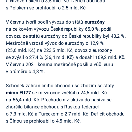
a Nizozemskem o 3,5 mld. Kč. Deficit obchodu
s Polskem se prohloubil o 2,5 mld. Kč.
V červnu tvořil podíl vývozu do států
eurozóny
na celkovém vývozu České republiky 65,0 %, podíl
dovozu ze států eurozóny do České republiky byl 48,2 %.
Meziročně vzrostl vývoz do eurozóny o 12,9 %
(25,6 mld. Kč) na 223,5 mld. Kč, dovoz z eurozóny
se zvýšil o 27,4 % (36,4 mld. Kč) a dosáhl 169,2 mld. Kč.
V červnu 2021 koruna meziročně posílila vůči euru
v průměru o 4,8 %.
Schodek zahraničního obchodu se zbožím se státy
mimo EU27
se meziročně zvětšil o 24,5 mld. Kč
na 56,4 mld. Kč. Přechodem z aktiva do pasiva se
zhoršila bilance obchodu s Ruskou federací
o 7,3 mld. Kč a Tureckem o 2,7 mld. Kč. Deficit obchodu
s Čínou se prohloubil o 4,5 mld. Kč.