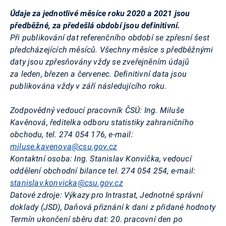
Údaje za jednotlivé měsíce roku 2020 a 2021 jsou
předběžné, za předešlá období jsou definitivní.
Při publikování dat referenčního období se zpřesní šest
předcházejících měsíců. Všechny měsíce s předběžnými
daty jsou zpřesňovány vždy se zveřejněním údajů
za leden, březen a červenec. Definitivní data jsou
publikována vždy v září následujícího roku.
Zodpovědný vedoucí pracovník ČSÚ:
Ing. Miluše
Kavěnová
, ředitelka odboru statistiky zahraničního
obchodu, tel. 274 054 176, e-mail:
miluse.kavenova@csu.gov.cz
Kontaktní osoba:
Ing. Stanislav Konvička, vedoucí
oddělení obchodní bilance tel. 274 054 254, e-mail:
stanislav.konvicka@csu.gov.cz
Datové zdroje:
Výkazy pro
Intrastat
, Jednotné správní
doklady (JSD), Daňová přiznání k dani z přidané hodnoty
Termín ukončení sběru dat:
20. pracovní den po