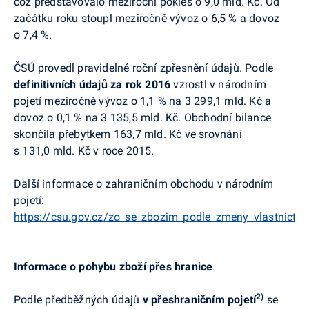
což představovalo meziroční pokles o 9,0 mld. Kč. Od
začátku roku stoupl meziročně vývoz o 6,5 % a dovoz
o 7,4 %.
ČSÚ provedl
pravidelné roční zpřesnění
údajů. Podle
definitivních údajů za rok 2016
vzrostl v národním
pojetí meziročně vývoz o 1,1 % na 3 299,1 mld. Kč a
dovoz o 0,1 % na 3 135,5 mld. Kč. Obchodní bilance
skončila přebytkem 163,7 mld. Kč ve srovnání
s 131,0 mld. Kč v roce 2015.
Další informace o zahraničním obchodu v národním
pojetí:
https://csu.gov.cz/zo_se_zbozim_podle_zmeny_vlastnictvi_
Informace o pohybu zboží přes hranice
2)
Podle předběžných údajů
v přeshraničním pojetí
se