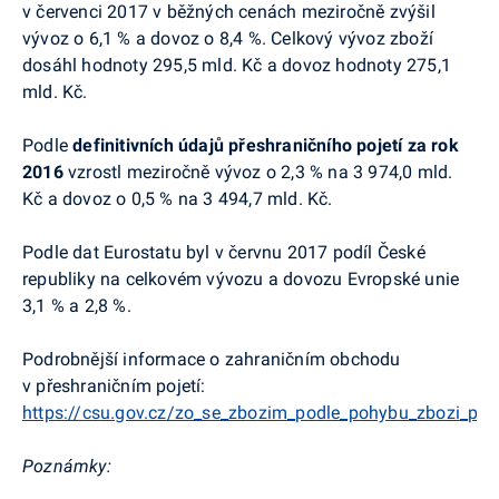
v červenci 2017 v běžných cenách meziročně zvýšil
vývoz o 6,1 % a dovoz o 8,4 %. Celkový vývoz zboží
dosáhl hodnoty 295,5 mld. Kč a dovoz hodnoty 275,1
mld. Kč.
Podle
definitivních údajů přeshraničního pojetí za rok
2016
vzrostl meziročně vývoz o 2,3 % na 3 974,0 mld.
Kč a dovoz o 0,5 % na 3 494,7 mld. Kč.
Podle dat Eurostatu byl v červnu 2017 podíl České
republiky na celkovém vývozu a dovozu Evropské unie
3,1 % a 2,8 %.
Podrobnější informace o zahraničním obchodu
v přeshraničním pojetí:
https://csu.gov.cz/zo_se_zbozim_podle_pohybu_zbozi_presh
Poznámky: