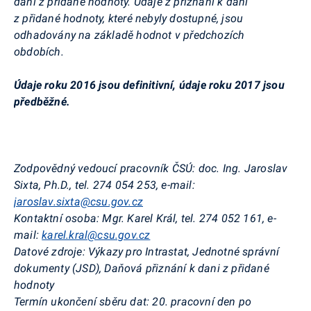
dani z přidané hodnoty. Údaje z přiznání k dani
z přidané hodnoty, které nebyly dostupné, jsou
odhadovány na základě hodnot v předchozích
obdobích.
Údaje roku 2016 jsou definitivní, údaje roku 2017 jsou
předběžné.
Zodpovědný vedoucí pracovník ČSÚ:
doc. Ing. Jaroslav
Sixta, Ph.D., tel. 274 054 253, e-mail:
jaroslav.sixta@csu.gov.cz
Kontaktní osoba:
Mgr. Karel Král, tel. 274 052 161, e-
mail:
karel.kral@csu.gov.cz
Datové zdroje:
Výkazy pro Intrastat, Jednotné správní
dokumenty (JSD), Daňová přiznání k dani z přidané
hodnoty
Termín ukončení sběru dat:
20. pracovní den po