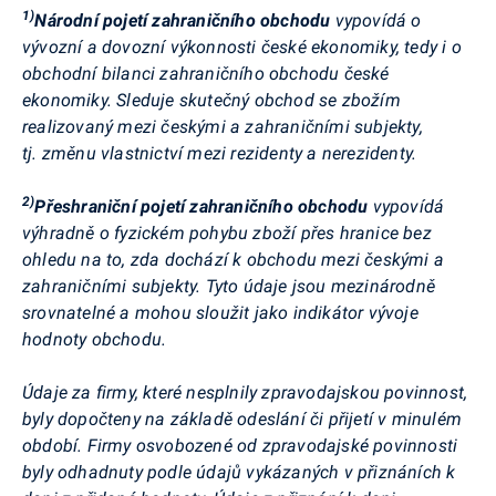
1)
Národní pojetí zahraničního obchodu
vypovídá o
vývozní a dovozní výkonnosti české ekonomiky, tedy i o
obchodní bilanci zahraničního obchodu české
ekonomiky. Sleduje skutečný obchod se zbožím
realizovaný mezi českými a zahraničními subjekty,
tj. změnu vlastnictví mezi rezidenty a nerezidenty.
2)
Přeshraniční pojetí zahraničního obchodu
vypovídá
výhradně o fyzickém pohybu zboží přes hranice bez
ohledu na to, zda dochází k obchodu mezi českými a
zahraničními subjekty. Tyto údaje jsou mezinárodně
srovnatelné a mohou sloužit jako indikátor vývoje
hodnoty obchodu.
Údaje za firmy, které nesplnily zpravodajskou povinnost,
byly dopočteny na základě odeslání či přijetí v minulém
období. Firmy osvobozené od zpravodajské povinnosti
byly odhadnuty podle údajů vykázaných v přiznáních k