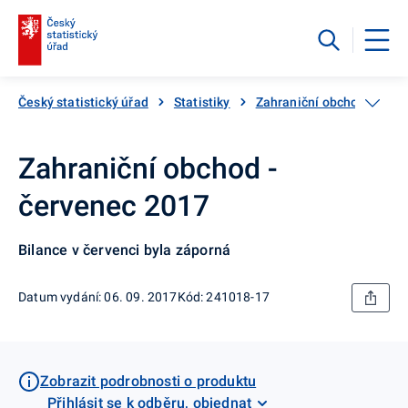
Český statistický úřad
Statistiky
Zahraniční obchod
Po
Zahraniční obchod -
červenec 2017
Bilance v červenci byla záporná
Datum vydání: 06. 09. 2017
Kód: 241018-17
Zobrazit podrobnosti o produktu
Přihlásit se k odběru, objednat