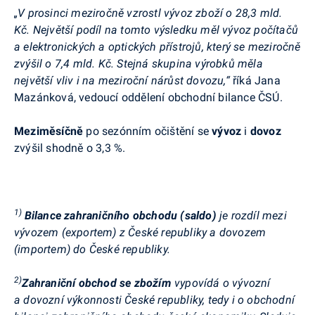
„V prosinci meziročně vzrostl vývoz zboží o 28,3 mld.
Kč. Největší podíl na tomto výsledku měl vývoz počítačů
a elektronických a optických přístrojů, který se meziročně
zvýšil o 7,4 mld. Kč. Stejná skupina výrobků měla
největší vliv i na meziroční nárůst dovozu,“
říká Jana
Mazánková, vedoucí oddělení obchodní bilance ČSÚ.
Meziměsíčně
po sezónním očištění se
vývoz
i
dovoz
zvýšil shodně o 3,3 %.
1)
Bilance zahraničního obchodu (saldo)
je rozdíl mezi
vývozem (exportem) z České republiky a dovozem
(importem) do České republiky.
2)
Zahraniční obchod se zbožím
vypovídá o vývozní
a
dovozní výkonnosti České republiky, tedy i o obchodní