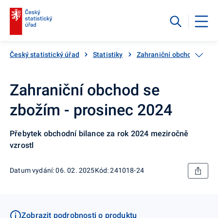
Český statistický úřad
Statistiky
Zahraniční obchod
Za
Zahraniční obchod se
zbožím - prosinec 2024
Přebytek obchodní bilance za rok 2024 meziročně
vzrostl
Datum vydání: 06. 02. 2025
Kód: 241018-24
Zobrazit podrobnosti o produktu