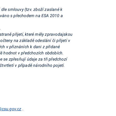
dle smlouvy (tzv. zboží zaslané k
učováno s přechodem na ESA 2010 a
.
traně přijetí, které měly zpravodajskou
očteny na základě odeslání či přijetí v
h v přiznáních k dani z přidané
adě hodnot v předchozích obdobích.
 se zpřesňují údaje za tři předchozí
tvrtletí v
případě národního pojetí.
a@csu.gov.cz
.