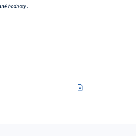
dané hodnoty
.