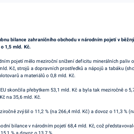
ubnu bilance zahraničního obchodu v národním pojetí v běžn
o 1,5 mld. Kč.
dním pojetí mělo meziroční snížení deficitu minerálních paliv o
ld. Kč, strojů a dopravních prostředků a nápojů a tabáku (sho
olotovarů a materiálů o 0,8 mld. Kč.
 EU skončila přebytkem 53,1 mld. Kč a byla tak meziročně o 5
Kč na 35,6 mld. Kč.
iročně zvýšil o 11,2 % (na 266,4 mld. Kč) a dovoz o 11,3 % (n
dní bilance v národním pojetí 68,4 mld. Kč, což představoval
 15,1 % a dovoz o 13,7 %.