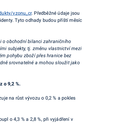
dukty/vzonu_cr
. Předběžné údaje jsou
denty. Tyto odhady budou příští měsíc
i o obchodní bilanci zahraničního
i subjekty, tj. změnu vlastnictví mezi
ém pohybu zboží přes hranice bez
odně srovnatelné a mohou sloužit jako
z o 9,2 %.
uje na růst vývozu o 0,2 % a pokles
upl o 4,3 % a 2,8 %, při vyjádření v