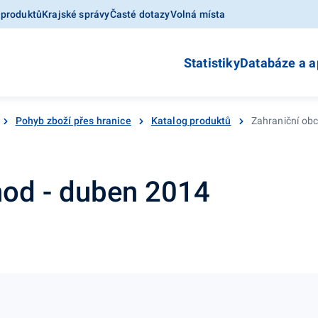
 produktů
Krajské správy
Časté dotazy
Volná místa
Statistiky
Databáze a a
Pohyb zboží přes hranice
Katalog produktů
Zahraniční ob
hod - duben 2014