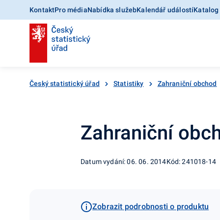
Kontakt
Pro média
Nabídka služeb
Kalendář událostí
Katalog
Český statistický úřad
Statistiky
Zahraniční obchod
Zahraniční obc
Datum vydání: 06. 06. 2014
Kód: 241018-14
Zobrazit podrobnosti o produktu