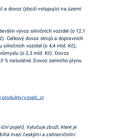
č a dovoz (zboží vstupující na území
devším vývoz silničních vozidel (o 12,1
 Kč). Celkový dovoz strojů a dopravních
silničních vozidel (o 4,4 mld. Kč),
 průmyslu (o 2,3 mld. Kč). Dovoz
14,3 % naturálně. Dovoz zemního plynu
/produkty/vzoph_cr
.
í pojetí). Vylučuje zboží, které je
obíhá mezi českými a zahraničními