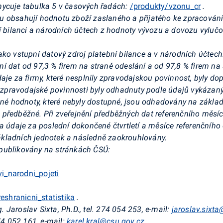
hycuje tabulka 5 v časových řadách:
/produkty/vzonu_cr
.
 obsahují hodnotu zboží zaslaného a přijatého ke zpracování 
bní bilanci a národních účtech z hodnoty vývozu a dovozu vyl
ko vstupní datový zdroj platební bilance a v národních účtech
 dat od 97,3 % firem na straně odeslání a od 97,8 % firem na s
aje za firmy, které nesplnily zpravodajskou povinnost, byly dop
pravodajské povinnosti byly odhadnuty podle údajů vykázanýc
dané hodnoty, které nebyly dostupné, jsou odhadovány na zákl
předběžné. Při zveřejnění předběžných dat referenčního měsíce
a údaje za poslední dokončené čtvrtletí a měsíce referenčního č
kladních jednotek a následně zaokrouhlovány.
publikovány na stránkách ČSÚ:
i_narodni_pojeti
shranicni_statistika
.
Jaroslav Sixta, Ph.D., tel. 274 054
253, e-mail:
jaroslav.sixt
74 052 161, e-mail:
karel.kral@csu.gov.cz
.