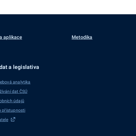
a aplikace
Metodika
at a legislativa
ebová analytika
žívání dat ČSÚ
obních údajů
o přístupnosti
atele