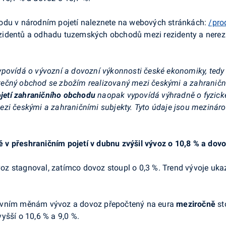
odu v národním pojetí naleznete na webových stránkách:
/pro
identů a odhadu tuzemských obchodů mezi rezidenty a nerezi
ypovídá o vývozní a dovozní výkonnosti české ekonomiky, tedy 
ečný obchod se zbožím realizovaný mezi českými a zahraničním
ojetí zahraničního obchodu
naopak vypovídá výhradně o fyzick
ezi českými a zahraničními subjekty. Tyto údaje jsou mezinár
v přeshraničním pojetí v dubnu zvýšil vývoz o
10,8 % a dovo
z stagnoval, zatímco dovoz stoupl o 0,3 %. Trend vývoje ukaz
lavním měnám vývoz a dovoz přepočtený na eura
meziročně
sto
yšší o 10,6 % a 9,0 %.