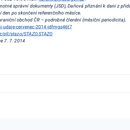
ednotné správní dokumenty (JSD), Daňová přiznání k dani z při
í den po skončení referenčního měsíce.
raniční obchod ČR – podrobné členění (měsíční periodicita).
ni-udaje-cervenec-2014-idfmgs46t7
.cz/pll/stazo/STAZO.STAZO
e 7. 7. 2014