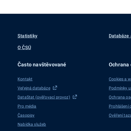
Statistiky
Databáze 
O ČSÚ
Často navštěvované
Ochrana d
Kontakt
Cookies a w
Veřejná databáze
Podmínky u
DataStat (ověřovací provoz)
Ochrana os
Pro média
Prohlášení 
Časopisy
Ověření taz
Nabídka služeb