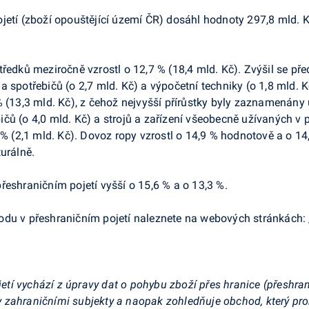
jetí (zboží opouštějící území ČR) dosáhl hodnoty 297,8 mld. K
ředků meziročně vzrostl o 12,7 % (18,4 mld. Kč). Zvýšil se pře
jů a spotřebičů (o 2,7 mld. Kč) a výpočetní techniky (o 1,8 mld.
 (13,3 mld. Kč), z čehož nejvyšší přírůstky byly zaznamenány u 
ebičů (o 4,0 mld. Kč) a strojů a zařízení všeobecně užívaných v
3 % (2,1 mld. Kč). Dovoz ropy vzrostl o 14,9 % hodnotově a o 
urálně.
řeshraničním pojetí vyšší o 15,6 % a o 13,3 %.
odu v přeshraničním pojetí naleznete na webových stránkách:
 vychází z úpravy dat o pohybu zboží přes hranice (přeshraničn
 zahraničními subjekty a naopak zohledňuje obchod, který pr