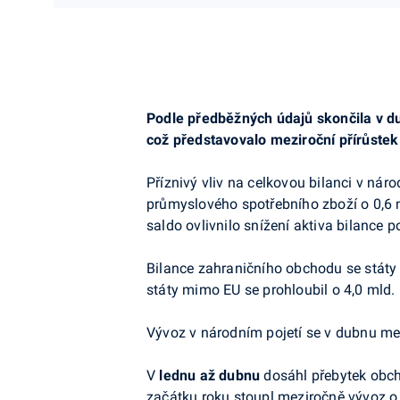
Podle předběžných údajů skončila v d
což představovalo meziroční přírůstek 
Příznivý vliv na celkovou bilanci v náro
průmyslového spotřebního zboží o 0,6 m
saldo ovlivnilo snížení aktiva bilance p
Bilance zahraničního obchodu se státy
státy mimo EU se prohloubil o 4,0 mld. 
Vývoz v národním pojetí se v dubnu mez
V
lednu až dubnu
dosáhl přebytek obcho
začátku roku stoupl meziročně vývoz o