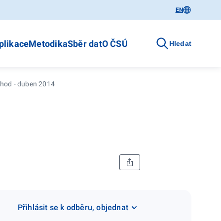
EN
plikace
Metodika
Sběr dat
O ČSÚ
Hledat
chod - duben 2014
Přihlásit se k odběru, objednat