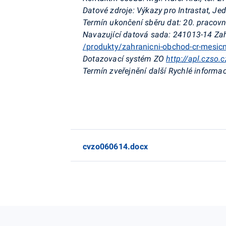
Datové zdroje: Výkazy pro Intrastat, J
Termín ukončení sběru dat: 20. pracovn
Navazující datová sada: 241013-14 Zah
/produkty/zahranicni-obchod-cr-mesic
Dotazovací systém ZO
http://apl.czso
Termín zveřejnění další Rychlé informac
cvzo060614.docx