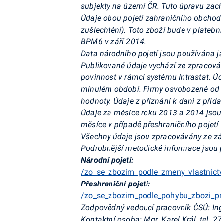
subjekty na území ČR. Tuto úpravu zac
Údaje obou pojetí zahraničního obchodu
zušlechtění). Toto zboží bude v plate
BPM6 v září 2014.
Data národního pojetí jsou používána ja
Publikované údaje vychází ze zpracování
povinnost v rámci systému Intrastat. Úd
minulém období. Firmy osvobozené od z
hodnoty. Údaje z přiznání k dani z při
Údaje za měsíce roku 2013 a 2014 jsou 
měsíce v případě přeshraničního pojetí 
Všechny údaje jsou zpracovávány ze zá
Podrobnější metodické informace jsou 
Národní pojetí:
/zo_se_zbozim_podle_zmeny_vlastnictv
Přeshraniční pojetí:
/zo_se_zbozim_podle_pohybu_zbozi_pre
Zodpovědný vedoucí pracovník ČSÚ: Ing. 
Kontaktní osoba: Mgr. Karel Král, tel. 2