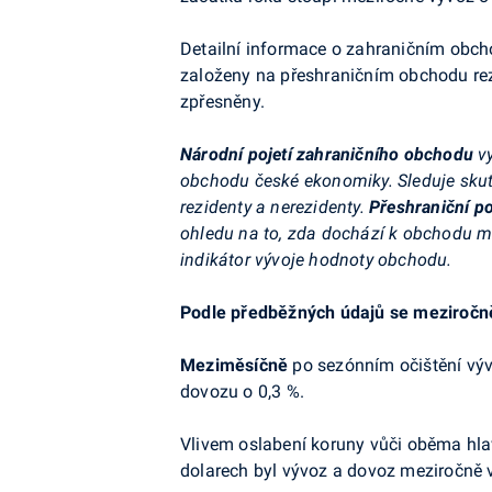
Detailní informace o zahraničním obch
založeny na přeshraničním obchodu rez
zpřesněny.
Národní pojetí zahraničního obchodu
v
obchodu české ekonomiky. Sleduje skut
rezidenty a nerezidenty.
Přeshraniční p
ohledu na to, zda dochází k obchodu m
indikátor vývoje hodnoty obchodu.
Podle předběžných údajů se meziročně 
Meziměsíčně
po sezónním očištění vývo
dovozu o 0,3 %.
Vlivem oslabení koruny vůči oběma h
dolarech byl vývoz a dovoz meziročně v