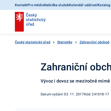
Kontakt
Pro média
Nabídka služeb
Kalendář událostí
Katalog
Český statistický úřad
Statistiky
Zahraniční obchod
Zahraniční obch
Vývoz i dovoz se meziročně mírně 
Datum vydání: 03. 11. 2017
Kód: 241018-17