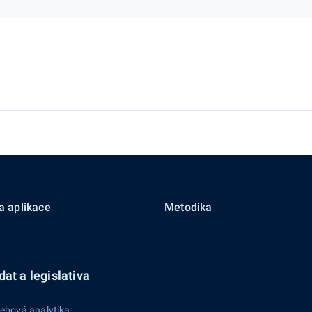
a aplikace
Metodika
at a legislativa
ebová analytika