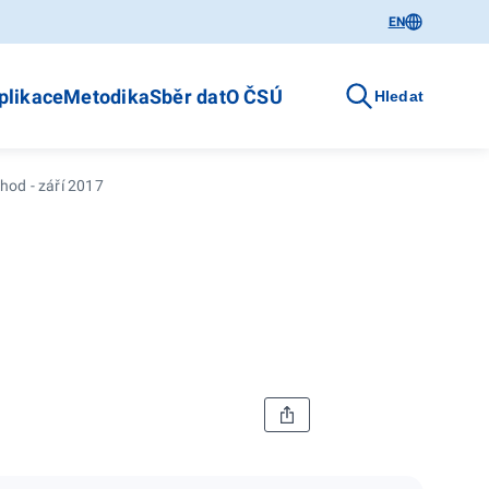
EN
plikace
Metodika
Sběr dat
O ČSÚ
Hledat
hod - září 2017