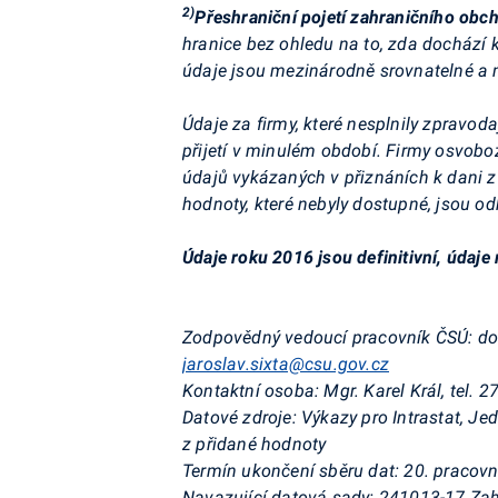
2)
Přeshraniční pojetí zahraničního ob
hranice bez ohledu na to, zda dochází 
údaje jsou mezinárodně srovnatelné a 
Údaje za firmy, které nesplnily zpravod
přijetí v minulém období. Firmy osvob
údajů vykázaných v přiznáních k dani z 
hodnoty, které nebyly dostupné, jsou 
Údaje roku 2016 jsou definitivní, údaj
Zodpovědný vedoucí pracovník ČSÚ:
do
jaroslav.sixta@csu.gov.cz
Kontaktní osoba:
Mgr. Karel Král, tel. 
Datové zdroje:
Výkazy pro Intrastat, J
z přidané hodnoty
Termín ukončení sběru dat:
20. pracovn
Navazující datová sady:
241013-17 Zah