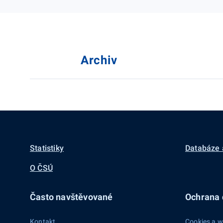
Archiv
Statistiky
Databáze 
O ČSÚ
Často navštěvované
Ochrana d
Kontakt
Cookies a w