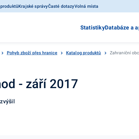
 produktů
Krajské správy
Časté dotazy
Volná místa
Statistiky
Databáze a a
Pohyb zboží přes hranice
Katalog produktů
Zahraniční obc
od - září 2017
zvýšil