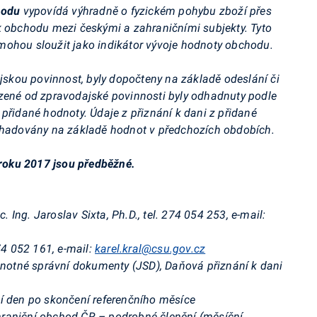
chodu
vypovídá výhradně o fyzickém pohybu zboží přes
k obchodu mezi českými a zahraničními subjekty. Tyto
mohou sloužit jako indikátor vývoje hodnoty obchodu.
ajskou povinnost, byly dopočteny na základě odeslání či
ozené od zpravodajské povinnosti byly odhadnuty podle
přidané hodnoty. Údaje z přiznání k dani z přidané
odhadovány na základě hodnot v předchozích obdobích.
e roku 2017 jsou
předběžné.
c. Ing. Jaroslav Sixta, Ph.D., tel. 274 054 253, e-mail:
274 052 161, e-mail:
karel.kral@csu.gov.cz
ednotné správní dokumenty (JSD), Daňová přiznání k dani
í den po skončení referenčního měsíce
raniční obchod ČR – podrobné členění (měsíční