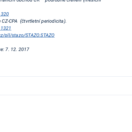
1320
e CZ-CPA
(čtvrtletní periodicita).
/41321
.cz/pll/stazo/STAZO.STAZO
e:
7. 12. 2017