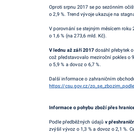
Oproti srpnu 2017
se po sezónním očišt
o 2,9 %. Trend vývoje ukazuje na stagn
V porovnání se stejným měsícem roku 2
o 1,6 % (na 273,6 mld. Kč).
V lednu až září 2017
dosáhl přebytek o
což představovalo meziroční pokles o 9
o 5,9 % a dovoz o 6,7 %.
Další informace o zahraničním obchodu
https://csu.gov.cz/zo_se_zbozim_podle
Informace o pohybu zboží přes hranic
Podle předběžných údajů
v přeshraničn
zvýšil vývoz o 1,3 % a dovoz o 2,1 %. 