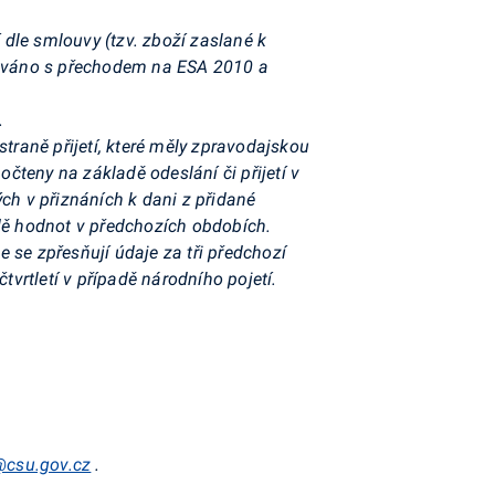
dle smlouvy (tzv. zboží zaslané k
učováno s přechodem na ESA 2010 a
.
traně přijetí, které měly zpravodajskou
očteny na základě odeslání či přijetí v
h v přiznáních k dani z přidané
adě hodnot v předchozích obdobích.
 se zpřesňují údaje za tři předchozí
tvrtletí v
případě národního pojetí.
@csu.gov.cz
.