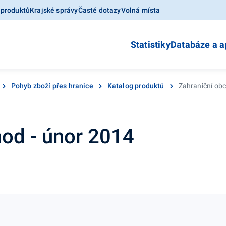
 produktů
Krajské správy
Časté dotazy
Volná místa
Statistiky
Databáze a a
Pohyb zboží přes hranice
Katalog produktů
Zahraniční obc
hod - únor 2014