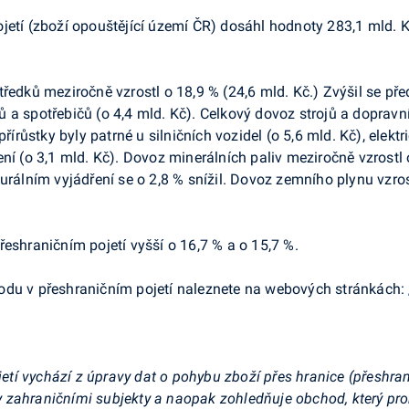
jetí (zboží opouštějící území ČR) dosáhl hodnoty 283,1 mld. K
ředků meziročně vzrostl o 18,9 % (24,6 mld. Kč.) Zvýšil se pře
ojů a spotřebičů (o 4,4 mld. Kč). Celkový dovoz strojů a doprav
řírůstky byly patrné u silničních vozidel (o 5,6 mld. Kč), elektr
ní (o 3,1 mld. Kč). Dovoz minerálních paliv meziročně vzrostl 
turálním vyjádření se o 2,8 % snížil. Dovoz zemního plynu vzro
eshraničním pojetí vyšší o 16,7 % a o 15,7 %.
odu v přeshraničním pojetí naleznete na webových stránkách:
 vychází z úpravy dat o pohybu zboží přes hranice (přeshraničn
 zahraničními subjekty a naopak zohledňuje obchod, který pr