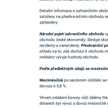
Detailní informace o zahraničním obch
založeny na přeshra-ničním obchodu re
zpřesněny.
Národní pojetí zahraničního obchodu
v
obchodu české ekonomiky. Sleduje skut
rezidenty a nerezidenty.
Přeshraniční p
ohledu na to, zda dochází k obchodu m
indikátor vývoje hodnoty obchodu.
Podle předběžných údajů se meziročně 
Meziměsíčně
po sezónním očištění se v
dovozu o 0,8 %.
Vlivem oslabení koruny vůči oběma h
dolarech byl vývoz a dovoz meziročně v