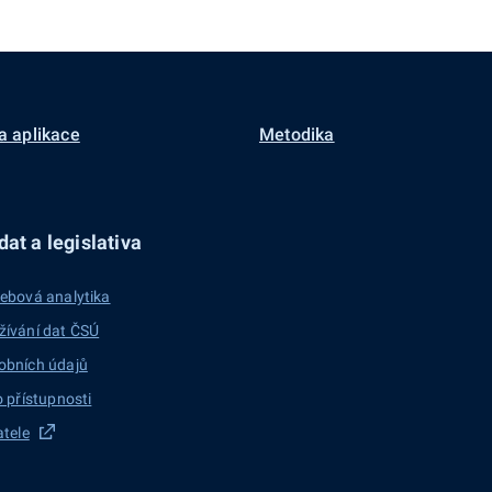
a aplikace
Metodika
at a legislativa
ebová analytika
žívání dat ČSÚ
obních údajů
o přístupnosti
atele