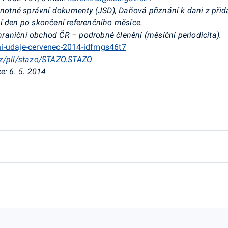
ednotné správní dokumenty (JSD), Daňová přiznání k dani z při
í den po skončení referenčního měsíce.
raniční obchod ČR – podrobné členění (měsíční periodicita).
ni-udaje-cervenec-2014-idfmgs46t7
.cz/pll/stazo/STAZO.STAZO
e: 6. 5. 2014