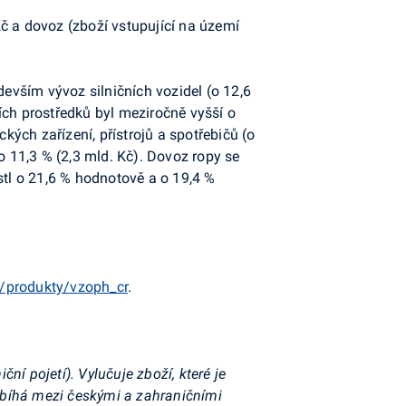
č a dovoz (zboží vstupující na území
devším vývoz silničních vozidel (o 12,6
ních prostředků byl meziročně vyšší o
ických zařízení, přístrojů a spotřebičů (o
o 11,3 % (2,3 mld. Kč). Dovoz ropy se
stl o 21,6 % hodnotově a o 19,4 %
/produkty/vzoph_cr
.
í pojetí). Vylučuje zboží, které je
obíhá mezi českými a zahraničními