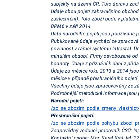
subjekty na území ČR. Tuto úpravu zac
Údaje obou pojetí zahraničního obchodu
zušlechtění). Toto zboží bude v plate
BPM6 v září 2014.
Data národního pojetí jsou používána ja
Publikované údaje vychází ze zpracování
povinnost v rámci systému Intrastat. Úd
minulém období. Firmy osvobozené od z
hodnoty. Údaje z přiznání k dani z při
Údaje za měsíce roku 2013 a 2014 jsou 
měsíce v případě přeshraničního pojetí 
Všechny údaje jsou zpracovávány ze zá
Podrobnější metodické informace jsou 
Národní pojetí:
/zo_se_zbozim_podle_zmeny_vlastnictv
Přeshraniční pojetí:
/zo_se_zbozim_podle_pohybu_zbozi_pre
Zodpovědný vedoucí pracovník ČSÚ: Ing.
Kontaktní osoba: Mgr. Karel Král, tel. 2