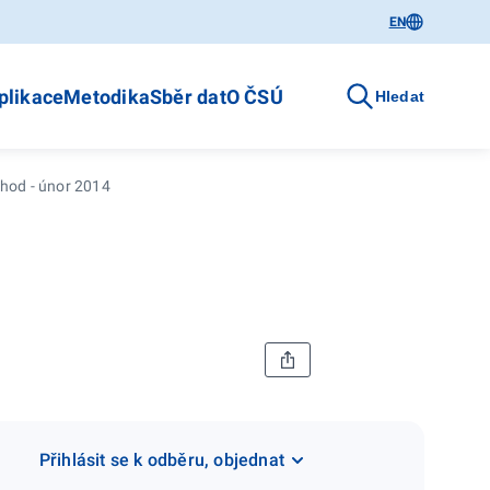
EN
plikace
Metodika
Sběr dat
O ČSÚ
Hledat
hod - únor 2014
Přihlásit se k odběru, objednat