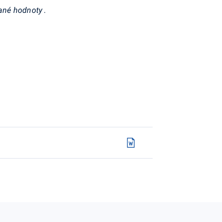
dané hodnoty
.