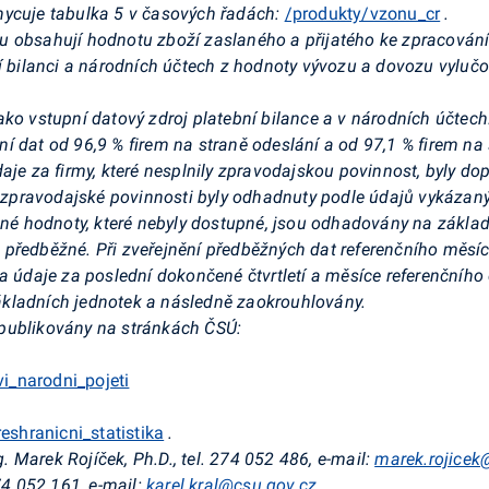
hycuje tabulka 5 v časových řadách:
/produkty/vzonu_cr
.
 obsahují hodnotu zboží zaslaného a přijatého ke zpracování 
bní bilanci a národních účtech z hodnoty vývozu a dovozu vyl
ko vstupní datový zdroj platební bilance a v národních účtech
 dat od 96,9 % firem na straně odeslání a od 97,1 % firem na s
aje za firmy, které nesplnily zpravodajskou povinnost, byly dop
pravodajské povinnosti byly odhadnuty podle údajů vykázanýc
dané hodnoty, které nebyly dostupné, jsou odhadovány na zákl
předběžné. Při zveřejnění předběžných dat referenčního měsíce
a údaje za poslední dokončené čtvrtletí a měsíce referenčního č
kladních jednotek a následně zaokrouhlovány.
publikovány na stránkách ČSÚ:
i_narodni_pojeti
shranicni_statistika
.
 Marek Rojíček, Ph.D., tel. 274 052 486, e-mail:
marek.rojicek
74 052 161, e-mail:
karel.kral@csu.gov.cz
.