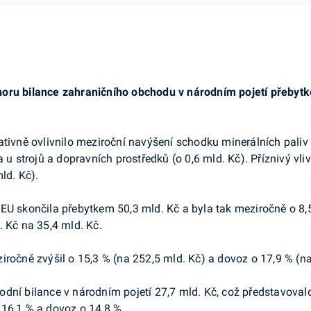
noru bilance zahraničního obchodu v národním pojetí přebytk
ativně ovlivnilo meziroční navýšení schodku minerálních paliv
 u strojů a dopravních prostředků (o 0,6 mld. Kč). Příznivý vli
ld. Kč).
 EU skončila přebytkem 50,3 mld. Kč a byla tak meziročně o 8
. Kč na 35,4 mld. Kč.
iročně zvýšil o 15,3 % (na 252,5 mld. Kč) a dovoz o 17,9 % (na
dní bilance v národním pojetí 27,7 mld. Kč, což představovalo
 16,1 % a dovoz o 14,8 %.