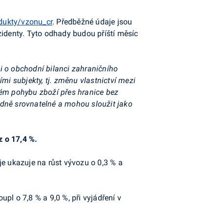
dukty/vzonu_cr
. Předběžné údaje jsou
identy. Tyto odhady budou příští měsíc
i o obchodní bilanci zahraničního
i subjekty, tj. změnu vlastnictví mezi
ém pohybu zboží přes hranice bez
odně srovnatelné a mohou sloužit jako
z o 17,4 %.
je ukazuje na růst vývozu o 0,3 % a
upl o 7,8 % a 9,0 %, při vyjádření v