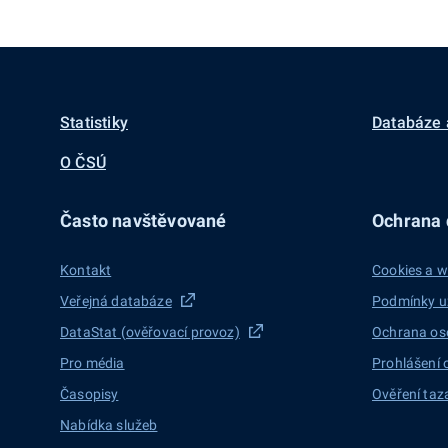
Statistiky
Databáze 
O ČSÚ
Často navštěvované
Ochrana d
Kontakt
Cookies a w
Veřejná databáze
Podmínky u
DataStat (ověřovací provoz)
Ochrana os
Pro média
Prohlášení 
Časopisy
Ověření taz
Nabídka služeb