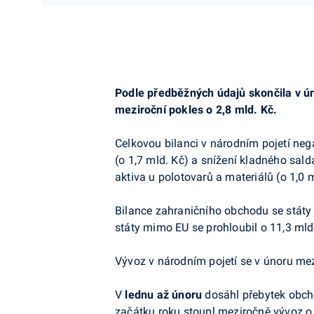
Podle předběžných údajů skončila v ú
meziroční pokles o 2,8 mld. Kč.
Celkovou bilanci v národním pojetí neg
(o 1,7 mld. Kč) a snížení kladného salda
aktiva u polotovarů a materiálů (o 1,0 m
Bilance zahraničního obchodu se státy
státy mimo EU se prohloubil o 11,3 mld
Vývoz v národním pojetí se v únoru mez
V
lednu až únoru
dosáhl přebytek obcho
začátku roku stoupl meziročně vývoz o