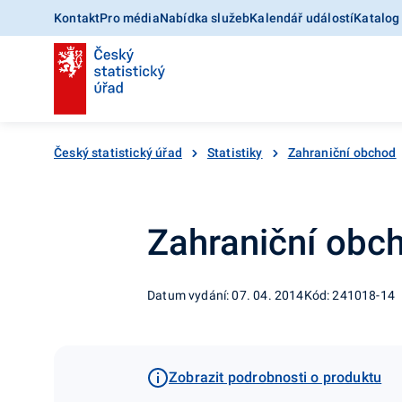
Kontakt
Pro média
Nabídka služeb
Kalendář událostí
Katalog
Český statistický úřad
Statistiky
Zahraniční obchod
Zahraniční obc
Datum vydání: 07. 04. 2014
Kód: 241018-14
Zobrazit podrobnosti o produktu