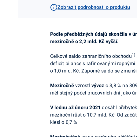
Zobrazit podrobnosti o produktu
Podle předběžných údajů skončila v ú
meziročně o 2,2 mld. Kč vyšší.
1)
Celkové saldo zahraničního obchodu
deficit bilance s rafinovanými ropným
o 1,0 mld. Kč. Záporné saldo se zmenšil
Meziročně
vzrostl
vývoz
o 3,8 % na 309
měl stejný počet pracovních dní jako ú
V
lednu až únoru 2021
dosáhl přebytek
meziroční růst o 10,7 mld. Kč. Od začá
klesl o 0,7 %.
Meziměsíčně
se po sezónním očištění 