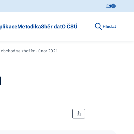
EN
plikace
Metodika
Sběr dat
O ČSÚ
Hledat
 obchod se zbožím - únor 2021
1