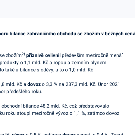
noru bilance zahraničního obchodu se zbožím v běžných cená
2)
se zbožím
příznivě ovlivnil
především meziročně menší
i produkty o 1,1 mld. Kč a ropou a zemním plynem
o také u bilance s oděvy, a to o 1,0 mld. Kč.
,8 mld. Kč a
dovoz
o 3,3 % na 287,3 mld. Kč. Únor 2021
nor předešlého roku.
 obchodní bilance 48,2 mld. Kč, což představovalo
tku roku stoupl meziročně vývoz o 1,1 %, zatímco dovoz
snížil
vývoz
o 0,8 %, zatímco
dovoz
vzrostl o 0,4 %. Trend