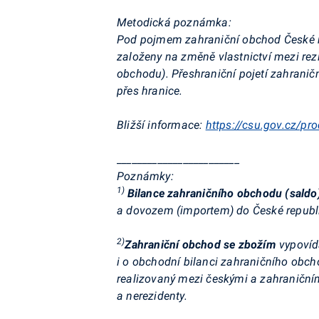
Metodická poznámka:
Pod pojmem zahraniční obchod České re
založeny na změně vlastnictví mezi rezi
obchodu). Přeshraniční pojetí zahran
přes hranice.
Bližší informace:
https://csu.gov.cz/pr
________________________
Poznámky:
1)
Bilance zahraničního obchodu (saldo
a dovozem (importem) do České republi
2)
Zahraniční obchod se zbožím
vypovíd
i o obchodní bilanci zahraničního obc
realizovaný mezi českými a zahraničními
a nerezidenty.