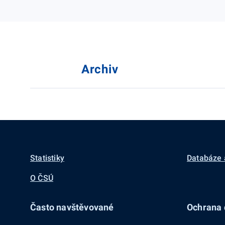
Archiv
Statistiky
Databáze 
O ČSÚ
Často navštěvované
Ochrana d