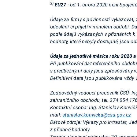
3
)
EU27
- od 1. února 2020 není Spojené
Údaje za firmy s povinností vykazovat, 
odeslání či přijetí v minulém období. 
podle údajů vykázaných v přiznáních k d
hodnoty, které nebyly dostupné, jsou 
Údaje za jednotlivé měsíce roku 2020 a 
Při publikování dat referenčního obdob
s předběžnými daty jsou zpřesňovány vž
Definitivní data jsou publikována vždy v
Zodpovědný vedoucí pracovník ČSÚ:
In
zahraničního obchodu, tel. 274 054 176
Kontaktní osoba:
Ing. Stanislav Konvič
mail:
stanislav.konvicka@csu.gov.cz
Datové zdroje:
Výkazy pro Intrastat, Je
z přidané hodnoty
Termín ukončení sběru dat:
20. pracovn