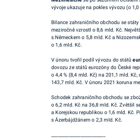
vývoje ukazuje na pokles vývozu (o 1,0 
Bilance zahraničního obchodu se stát
meziročně vzrostl o 8,6 mld. Kč. Nejvě
s Německem o 5,8 mld. Kč a Nizozemsk
o 1,6 mld. Kč.
V únoru tvořil podíl vývozu do států
eu
dovozu ze států eurozóny do České repu
o 4,4 % (8,4 mld. Kč) na 201,1 mld. Kč,
143,7 mld. Kč. V únoru 2021 koruna mez
Schodek zahraničního obchodu se zbo
o 6,2 mld. Kč na 36,8 mld. Kč. Zvětšil 
a Korejskou republikou o 1,6 mld. Kč. 
s Ázerbájdžánem o 2,3 mld. Kč.
________________________