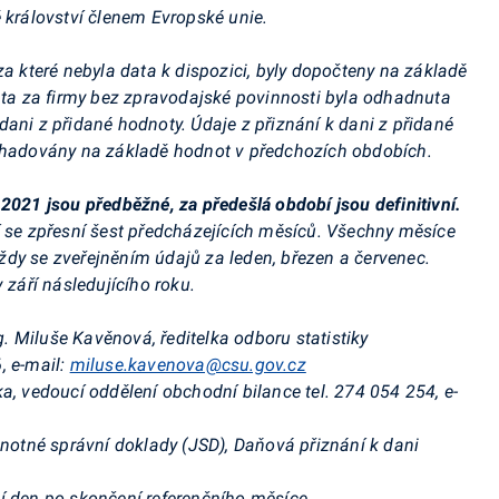
 království členem Evropské unie.
za které nebyla data k dispozici, byly dopočteny na základě
Data za firmy bez zpravodajské povinnosti byla odhadnuta
ani z přidané hodnoty. Údaje z přiznání k dani z přidané
odhadovány na základě hodnot v předchozích obdobích.
2021 jsou předběžné, za předešlá období jsou definitivní.
í se zpřesní šest předcházejících měsíců. Všechny měsíce
dy se zveřejněním údajů za leden, březen a červenec.
 září následujícího roku.
g. Miluše Kavěnová, ředitelka odboru statistiky
, e-mail:
miluse.kavenova@csu.gov.cz
ka, vedoucí oddělení obchodní bilance tel. 274 054 254, e-
dnotné správní doklady (JSD), Daňová přiznání k dani
í den po skončení referenčního měsíce