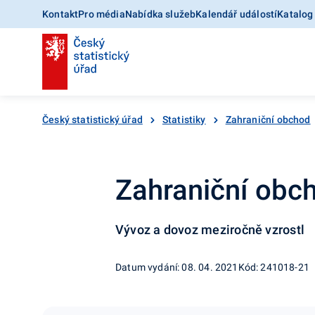
Kontakt
Pro média
Nabídka služeb
Kalendář událostí
Katalog
Český statistický úřad
Statistiky
Zahraniční obchod
Zahraniční obc
Vývoz a dovoz meziročně vzrostl
Datum vydání: 08. 04. 2021
Kód: 241018-21