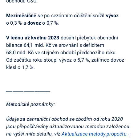
obchodu ČSÚ.
Meziměsíčně
se po sezónním očištění snížil
vývoz
o 0,3 % a
dovoz
o 0,7 %.
V
lednu až květnu 2023
dosáhl přebytek obchodní
bilance 64,1 mld. Kč ve srovnání s deficitem
68,0 mld. Kč ve stejném období předchozího roku.
Od začátku roku stoupl vývoz o 5,7 %, zatímco dovoz
klesl o 1,7 %.
____________________
Metodické poznámky:
Údaje za zahraniční obchod se zbožím od roku 2020
jsou přepočítávány aktualizovanou metodou založenou
na vyšší míře detailu, viz
Aktualizace metody propočtu -