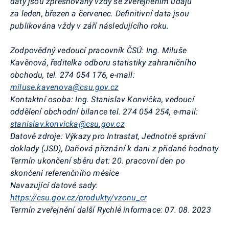
daty jsou zpřesňovány vždy se zveřejněním údajů
za leden, březen a červenec. Definitivní data jsou
publikována vždy v září následujícího roku.
Zodpovědný vedoucí pracovník ČSÚ:
Ing. Miluše
Kavěnová, ředitelka odboru statistiky zahraničního
obchodu, tel. 274 054 176, e-mail:
miluse.kavenova@csu.gov.cz
Kontaktní osoba:
Ing. Stanislav Konvička, vedoucí
oddělení obchodní bilance tel. 274 054 254, e-mail:
stanislav.konvicka@csu.gov.cz
Datové zdroje:
Výkazy pro Intrastat, Jednotné správní
doklady (JSD), Daňová přiznání k dani z přidané hodnoty
Termín ukončení sběru dat:
20. pracovní den po
skončení referenčního měsíce
Navazující datové sady:
https://csu.gov.cz/produkty/vzonu_cr
Termín zveřejnění další Rychlé informace:
07. 08. 2023