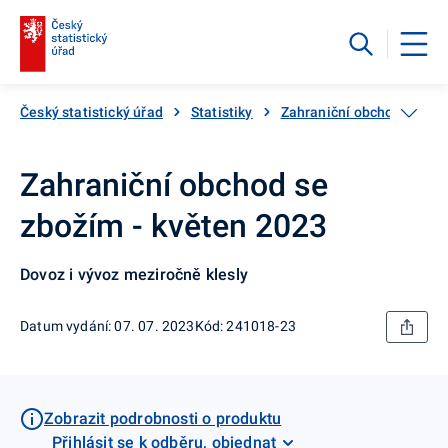
Český statistický úřad
Statistiky
Zahraniční obchod
Za
Zahraniční obchod se
zbožím - květen 2023
Dovoz i vývoz meziročně klesly
Datum vydání: 07. 07. 2023
Kód: 241018-23
Zobrazit podrobnosti o produktu
Přihlásit se k odběru, objednat