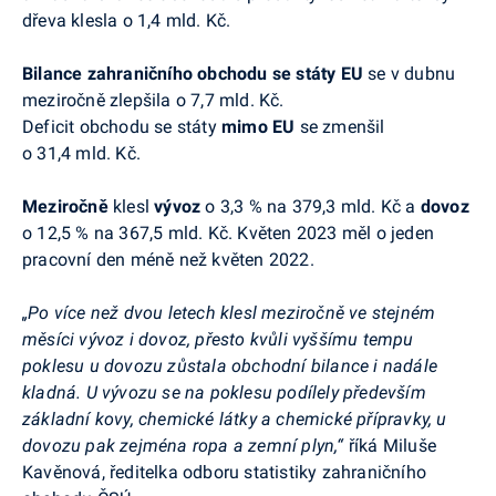
dřeva klesla o 1,4 mld. Kč.
Bilance zahraničního obchodu se státy EU
se v dubnu
meziročně zlepšila o 7,7 mld. Kč.
Deficit obchodu se státy
mimo EU
se zmenšil
o 31,4 mld. Kč.
Meziročně
klesl
vývoz
o 3,3 % na 379,3 mld. Kč a
dovoz
o 12,5 % na 367,5 mld. Kč. Květen 2023 měl o jeden
pracovní den méně než květen 2022.
„Po více než dvou letech klesl meziročně ve stejném
měsíci vývoz i dovoz, přesto kvůli vyššímu tempu
poklesu u dovozu zůstala obchodní bilance i nadále
kladná. U vývozu se na poklesu podílely především
základní kovy, chemické látky a chemické přípravky, u
dovozu pak zejména ropa a zemní plyn,“
říká Miluše
Kavěnová, ředitelka odboru statistiky zahraničního