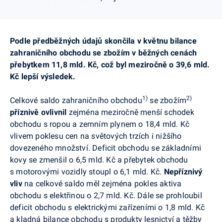
Podle předběžných údajů skončila v
květnu
bilance
zahraničního obchodu se zbožím v běžných cenách
přebytkem
11,8
mld. Kč
, což byl meziročně o
39,6
mld.
Kč lepší výsledek.
1)
2)
Celkové saldo zahraničního obchodu
se zbožím
příznivě ovlivnil
zejména meziročně menší schodek
obchodu s ropou a zemním plynem o 18,4 mld. Kč
vlivem poklesu cen na světových trzích i nižšího
dovezeného množství. Deficit obchodu se základními
kovy se zmenšil o 6,5 mld. Kč a přebytek obchodu
s motorovými vozidly stoupl o 6,1 mld. Kč.
Nepříznivý
vliv
na celkové saldo měl zejména pokles aktiva
obchodu s elektřinou o 2,7 mld. Kč. Dále se prohloubil
deficit obchodu s elektrickými zařízeními o 1,8 mld. Kč
a kladná bilance obchodu s produkty lesnictví a těžby