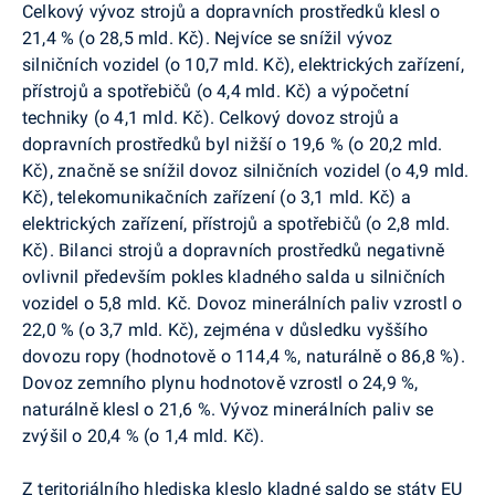
Celkový vývoz strojů a dopravních prostředků klesl o
21,4 % (o 28,5 mld. Kč). Nejvíce se snížil vývoz
silničních vozidel (o 10,7 mld. Kč), elektrických zařízení,
přístrojů a spotřebičů (o 4,4 mld. Kč) a výpočetní
techniky (o 4,1 mld. Kč). Celkový dovoz strojů a
dopravních prostředků byl nižší o 19,6 % (o 20,2 mld.
Kč), značně se snížil dovoz silničních vozidel (o 4,9 mld.
Kč), telekomunikačních zařízení (o 3,1 mld. Kč) a
elektrických zařízení, přístrojů a spotřebičů (o 2,8 mld.
Kč). Bilanci strojů a dopravních prostředků negativně
ovlivnil především pokles kladného salda u silničních
vozidel o 5,8 mld. Kč. Dovoz minerálních paliv vzrostl o
22,0 % (o 3,7 mld. Kč), zejména v důsledku vyššího
dovozu ropy (hodnotově o 114,4 %, naturálně o 86,8 %).
Dovoz zemního plynu hodnotově vzrostl o 24,9 %,
naturálně klesl o 21,6 %. Vývoz minerálních paliv se
zvýšil o 20,4 % (o 1,4 mld. Kč).
Z teritoriálního hlediska kleslo kladné saldo se státy EU