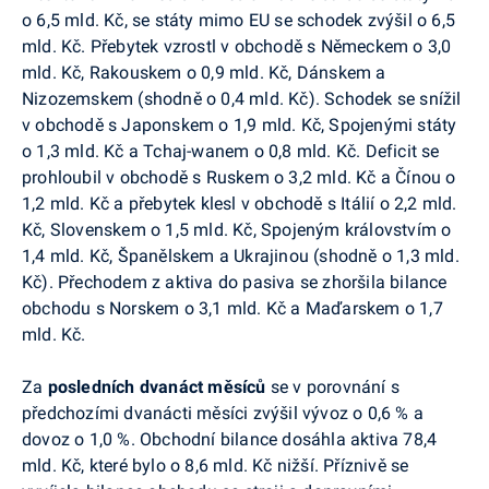
o 6,5 mld. Kč, se státy mimo EU se schodek zvýšil o 6,5
mld. Kč. Přebytek vzrostl v obchodě s Německem o 3,0
mld. Kč, Rakouskem o 0,9 mld. Kč, Dánskem a
Nizozemskem (shodně o 0,4 mld. Kč). Schodek se snížil
v obchodě s Japonskem o 1,9 mld. Kč, Spojenými státy
o 1,3 mld. Kč a Tchaj-wanem o 0,8 mld. Kč. Deficit se
prohloubil v obchodě s Ruskem o 3,2 mld. Kč a Čínou o
1,2 mld. Kč a přebytek klesl v obchodě s Itálií o 2,2 mld.
Kč, Slovenskem o 1,5 mld. Kč, Spojeným královstvím o
1,4 mld. Kč, Španělskem a Ukrajinou (shodně o 1,3 mld.
Kč). Přechodem z aktiva do pasiva se zhoršila bilance
obchodu s Norskem o 3,1 mld. Kč a Maďarskem o 1,7
mld. Kč.
Za
posledních dvanáct měsíců
se
v porovnání s
předchozími dvanácti měsíci zvýšil vývoz o 0,6 % a
dovoz o 1,0 %. Obchodní bilance dosáhla aktiva 78,4
mld. Kč, které bylo o 8,6 mld. Kč nižší. Příznivě se