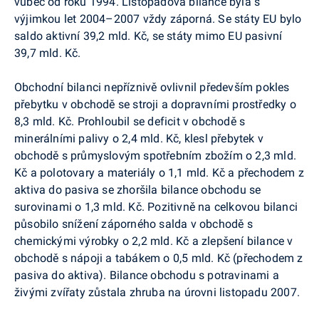
vůbec od roku 1994. Listopadová bilance byla s
výjimkou let 2004–2007 vždy záporná. Se státy EU bylo
saldo aktivní 39,2 mld. Kč, se státy mimo EU pasivní
39,7 mld. Kč.
Obchodní bilanci nepříznivě ovlivnil především pokles
přebytku v obchodě se stroji a dopravními prostředky o
8,3 mld. Kč. Prohloubil se deficit v obchodě s
minerálními palivy o 2,4 mld. Kč, klesl přebytek v
obchodě s průmyslovým spotřebním zbožím o 2,3 mld.
Kč a polotovary a materiály o 1,1 mld. Kč a přechodem z
aktiva do pasiva se zhoršila bilance obchodu se
surovinami o 1,3 mld. Kč. Pozitivně na celkovou bilanci
působilo snížení záporného salda v obchodě s
chemickými výrobky o 2,2 mld. Kč a zlepšení bilance v
obchodě s nápoji a tabákem o 0,5 mld. Kč (přechodem z
pasiva do aktiva). Bilance obchodu s potravinami a
živými zvířaty zůstala zhruba na úrovni listopadu 2007.