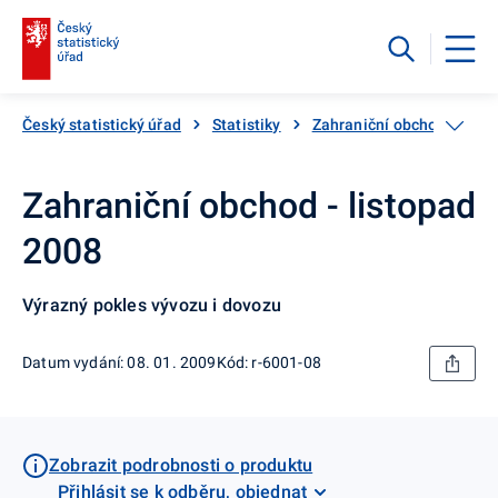
Český statistický úřad
Statistiky
Zahraniční obchod
Po
Zahraniční obchod - listopad
2008
Výrazný pokles vývozu i dovozu
Datum vydání: 08. 01. 2009
Kód: r-6001-08
Zobrazit podrobnosti o produktu
Přihlásit se k odběru, objednat