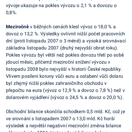
vývoje ukazuje na pokles vývozu o 2,1 % a dovozu o
0,8%.
Meziročně
v běžných cenách klesl vývoz o 18,0 % a
dovoz o 13,2 %. Výsledky ovlivnil nižší počet pracovních
dní (proti listopadu 2007 o 3 méně) a vysoká srovnávací
základna listopadu 2007 (druhý nejvyšší obrat roku).
Pokles vývozu byl větší než pokles dovozu třetí po sobě
jdoucí měsíc, přičemž meziroční snížení vývozu v
listopadu 2008 bylo nejvyšší v historii České republiky.
Vlivem posílení koruny vůči euru a oslabení vůči dolaru
byl zřejmý nižší pokles zahraničního obchodu v
přepočtu na eura (vývoz o 12,9 % a dovoz o 7,8 %) než v
dolarovém vyjádření (vývoz o 24,5 % a dovoz o 20,0 %).
Obchodní bilance skončila schodkem 0,5 mld. Kč, což je
ve srovnání s listopadem 2007 o 13,0 mld. Kč horší
výsledek a největší negativní meziroční změna bilance