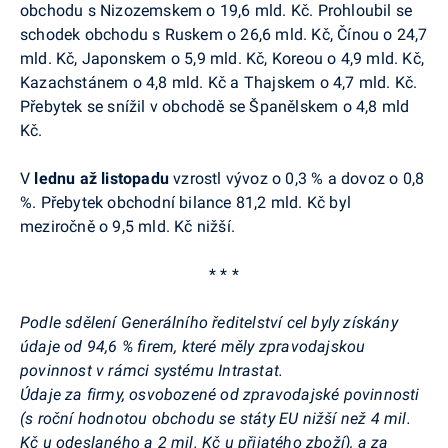
obchodu s Nizozemskem o 19,6 mld. Kč. Prohloubil se
schodek obchodu s Ruskem o 26,6 mld. Kč, Čínou o 24,7
mld. Kč, Japonskem o 5,9 mld. Kč, Koreou o 4,9 mld. Kč,
Kazachstánem o 4,8 mld. Kč a Thajskem o 4,7 mld. Kč.
Přebytek se snížil v obchodě se Španělskem o 4,8 mld
Kč.
V
lednu až listopadu
vzrostl vývoz o 0,3 % a dovoz o 0,8
%. Přebytek obchodní bilance 81,2 mld. Kč byl
meziročně o 9,5 mld. Kč nižší.
* * *
Podle sdělení Generálního ředitelství cel byly získány
údaje od 94,6 % firem, které měly zpravodajskou
povinnost v rámci systému Intrastat.
Údaje za firmy, osvobozené od zpravodajské povinnosti
(s roční hodnotou obchodu se státy EU nižší než 4 mil.
Kč u odeslaného a 2 mil. Kč u přijatého zboží), a za