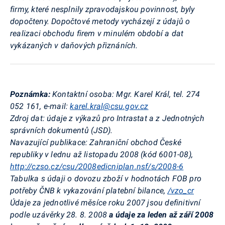
firmy, které nesplnily zpravodajskou povinnost, byly
dopočteny. Dopočtové metody vycházejí z údajů o
realizaci obchodu firem v minulém období a dat
vykázaných v daňových přiznáních.
Poznámka:
Kontaktní osoba: Mgr. Karel Král, tel. 274
052 161, e-mail:
karel.kral@csu.gov.cz
Zdroj dat: údaje z výkazů pro Intrastat a z Jednotných
správních dokumentů (JSD).
Navazující publikace: Zahraniční obchod České
republiky v lednu až listopadu 2008 (kód 6001-08),
http://czso.cz/csu/2008edicniplan.nsf/s/2008-6
Tabulka s údaji o dovozu zboží v hodnotách FOB pro
potřeby ČNB k vykazování platební bilance,
/vzo_cr
Údaje za jednotlivé měsíce roku 2007 jsou definitivní
podle uzávěrky 28. 8. 2008
a údaje za leden až září 2008