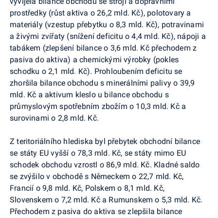
vyvíjela bilance obchodu se stroji a dopravními
prostředky (růst aktiva o 26,2 mld. Kč), polotovary a
materiály (vzestup přebytku o 8,3 mld. Kč), potravinami
a živými zvířaty (snížení deficitu o 4,4 mld. Kč), nápoji a
tabákem (zlepšení bilance o 3,6 mld. Kč přechodem z
pasiva do aktiva) a chemickými výrobky (pokles
schodku o 2,1 mld. Kč). Prohloubením deficitu se
zhoršila bilance obchodu s minerálními palivy o 39,9
mld. Kč a aktivum kleslo u bilance obchodu s
průmyslovým spotřebním zbožím o 10,3 mld. Kč a
surovinami o 2,8 mld. Kč.
Z teritoriálního hlediska byl přebytek obchodní bilance
se státy EU vyšší o 78,3 mld. Kč, se státy mimo EU
schodek obchodu vzrostl o 86,9 mld. Kč. Kladné saldo
se zvýšilo v obchodě s Německem o 22,7 mld. Kč,
Francií o 9,8 mld. Kč, Polskem o 8,1 mld. Kč,
Slovenskem o 7,2 mld. Kč a Rumunskem o 5,3 mld. Kč.
Přechodem z pasiva do aktiva se zlepšila bilance