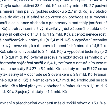
27 bylo saldo aktivní 33,0 mld. Kč, se státy mimo EU 27 pasivní
 s minerálními palivy (pokles schodku o 2,7 mld. Kč) a v ob
iva do aktiva). Kladné saldo vzrostlo v obchodě se surovými ma
horšila se bilance obchodu s polotovary a materiály (snížení p
. Kč) a potravinami a živými zvířaty (růst záporného salda o 0,
 zvýšil celkově o 11,8 % (o 11,2 mld. Kč), z čehož nejvíce rost
ně používaných v průmyslu (o 2,4 mld. Kč) a výpočetní techniky 
Celkový dovoz strojů a dopravních prostředků stoupl o 14,8 % (
č), silničních vozidel (o 2,4 mld. Kč) a výpočetní techniky (o 2
% (o 2,8 mld. Kč) ovlivnil především nízký dovoz zemního plyn
notovém vyjádření snížil o 6,4 %, zatímco v naturálním vzrostl
é saldo se státy EU 27 o 5,2 mld. Kč, se státy mimo EU 27 se sch
tek se zvýšil v obchodě se Slovenskem o 2,8 mld. Kč, Francií
ně o 0,8 mld. Kč) a Německem o 0,7 mld. Kč. Prohloubil se sc
6 mld. Kč a klesl přebytek v obchodě s Rakouskem o 1,1 mld. 
ld. Kč a Spojenými státy o 1,2 mld. Kč.
rovnání s předchozími dvanácti měsíci zvýšil vývoz o 15,1 % a