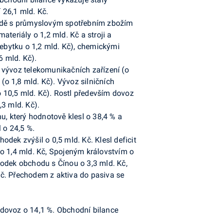
 26,1 mld. Kč.
chodě s průmyslovým spotřebním zbožím
teriály o 1,2 mld. Kč a stroji a
řebytku o 1,2 mld. Kč), chemickými
6 mld. Kč).
l vývoz telekomunikačních zařízení (o
(o 1,8 mld. Kč). Vývoz silničních
o 10,5 mld. Kč). Rostl především dovoz
,3 mld. Kč).
u, který hodnotově klesl o 38,4 % a
 o 24,5 %.
odek zvýšil o 0,5 mld. Kč. Klesl deficit
 o 1,4 mld. Kč, Spojeným královstvím o
hodek obchodu s Čínou o 3,3 mld. Kč,
Kč. Přechodem z aktiva do pasiva se
 dovoz o 14,1 %. Obchodní bilance