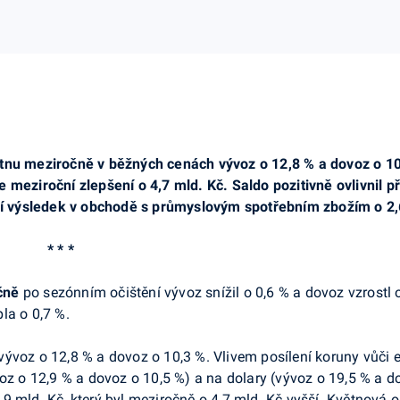
tnu meziročně v běžných cenách vývoz o 12,8 % a dovoz o 10
e meziroční zlepšení o 4,7 mld. Kč. Saldo pozitivně ovlivnil
pší výsledek v obchodě s průmyslovým spotřebním zbožím o 2,
* * *
čně
po sezónním očištění vývoz snížil o 0,6 % a dovoz vzrostl 
la o 0,7 %.
ývoz o 12,8 % a dovoz o 10,3 %. Vlivem posílení koruny vůči e
oz o 12,9 % a dovoz o 10,5 %) a na dolary (vývoz o 19,5 % a d
9 mld. Kč, který byl meziročně o 4,7 mld. Kč vyšší. Květnová 