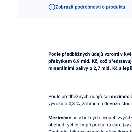
Zobrazit podrobnosti o produktu
Podle předběžných údajů vzrostl v kvě
přebytkem 6,9 mld. Kč, což představuj
minerálními palivy o 2,7 mld. Kč a le
Podle předběžných údajů se
meziměsí
vývozu o 0,3 %, zatímco u dovozu stoup
Meziročně
se v běžných cenách zvýšil v
obchod rychleji v přepočtu na eura (výv
Obchodní bilance skončila přebytkem 6,