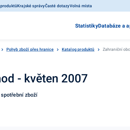
 produktů
Krajské správy
Časté dotazy
Volná místa
Statistiky
Databáze a a
Pohyb zboží přes hranice
Katalog produktů
Zahraniční obc
hod - květen 2007
a spotřební zboží