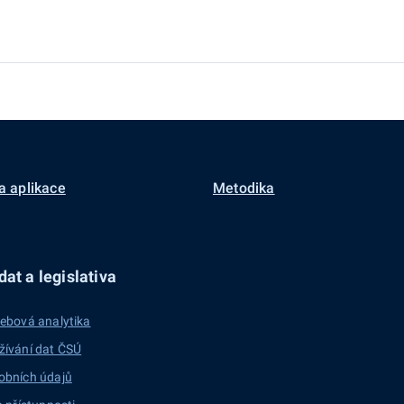
a aplikace
Metodika
at a legislativa
ebová analytika
žívání dat ČSÚ
obních údajů