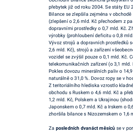
přebytek již od roku 2004. Se státy EU 
Bilance se zlepšila zejména v obchodě
(zlepšení o 2,6 mld. Kč přechodem z pas
dopravními prostředky o 0,7 mld. Kč. Z
výrobky (prohloubení deficitu o 0,8 mld
Vývoz strojů a dopravních prostředků se
2,6 mld. Kč), strojů a zařízení všeobec
vozidel se zvýšil pouze o 0,1 mld. Kč. 
telekomunikačních zařízení (o 3,1 mld. K
Pokles dovozu minerálních paliv o 14,9 
naturálně o 31,0 %. Dovoz ropy se v hod
Z teritoriálního hlediska vzrostlo kladn
obchodu s Ruskem o 4,6 mld. Kč a přeby
1,2 mld. Kč, Polskem a Ukrajinou (shod
Japonskem o 0,7 mld. Kč a Irskem o 0,
zhoršila bilance s Nizozemskem o 1,6 m
Za
posledních dvanáct měsíců
se
v po