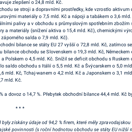
avuje zlepšení o 24,8 mld. Kč.
bchodu se stroji a dopravními prostředky, kde vzrostlo aktivum
urovými materiály o 7,5 mld. Kč a nápoji a tabákem o 3,6 mld. 
ními palivy a v obchodu s průmyslovým spotřebním zbožím se 
ry a materiály (snížení aktiva o 15,4 mld. Kč), chemickými vý
t záporného salda o 7,9 mld. Kč).
 obchodní bilance se státy EU 27 vyšší o 72,8 mld. Kč, zatímc
tl u bilance obchodu se Slovenskem o 19,3 mld. Kč, Německem 
 a Polskem o 4,5 mld. Kč. Snížil se deficit obchodu s Ruskem 
lo saldo obchodu s Itálií o 5,5 mld. Kč a Švýcarskem o 5,0 ml
,6 mld. Kč, Tchaj-wanem o 4,2 mld. Kč a Japonskem o 3,1 mld
,7 mld. Kč.
 % a dovoz o 14,7 %. Přebytek obchodní bilance 44,4 mld. Kč by
* * *
el byly získány údaje od 94,2 % firem, které měly zpravodajskou
jské povinnosti (s roční hodnotou obchodu se státy EU nižší n