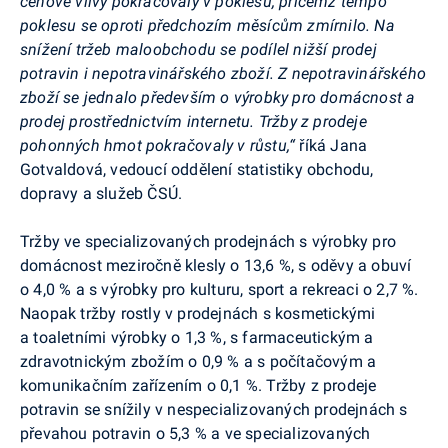
cenové vlivy pokračovaly v poklesu, přičemž tempo
poklesu se oproti předchozím měsícům zmírnilo. Na
snížení tržeb maloobchodu se podílel nižší prodej
potravin i nepotravinářského zboží. Z nepotravinářského
zboží se jednalo především o výrobky pro domácnost a
prodej prostřednictvím internetu. Tržby z prodeje
pohonných hmot pokračovaly v růstu,“
říká Jana
Gotvaldová
, vedoucí oddělení statistiky obchodu,
dopravy a služeb ČSÚ.
Tržby ve specializovaných prodejnách s výrobky pro
domácnost meziročně klesly o 13,6 %, s oděvy a obuví
o 4,0 % a s výrobky pro kulturu, sport a rekreaci o 2,7 %.
Naopak tržby rostly v prodejnách s kosmetickými
a toaletními výrobky o 1,3 %, s farmaceutickým a
zdravotnickým zbožím o 0,9 % a s počítačovým a
komunikačním zařízením o 0,1 %. Tržby z prodeje
potravin se snížily v nespecializovaných prodejnách s
převahou potravin o 5,3 % a ve specializovaných