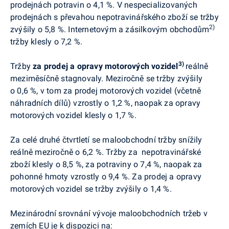
prodejnách potravin o 4,1 %. V nespecializovaných
prodejnách s převahou nepotravinářského zboží se tržby
2)
zvýšily o 5,8 %. Internetovým a zásilkovým obchodům
tržby klesly o 7,2 %.
3)
Tržby
za prodej a opravy motorových vozidel
reálně
meziměsíčně
stagnovaly. Meziročně se tržby zvýšily
o 0,6 %, v tom za prodej motorových vozidel (včetně
náhradních dílů) vzrostly o 1,2 %, naopak za opravy
motorových vozidel klesly o 1,7 %.
Za celé druhé čtvrtletí se maloobchodní tržby snížily
reálně meziročně o 6,2 %. Tržby za nepotravinářské
zboží klesly o 8,5 %, za potraviny o 7,4 %, naopak za
pohonné hmoty vzrostly o 9,4 %. Za prodej a opravy
motorových vozidel se tržby zvýšily o 1,4 %.
Mezinárodní srovnání vývoje maloobchodních tržeb v
zemích EU je k dispozici na: