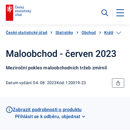
Český statistický úřad
Statistiky
Obchod
Krátkodobé st
Maloobchod - červen 2023
Meziroční pokles maloobchodních tržeb zmírnil
Datum vydání: 04. 08. 2023
Kód: 120019-23
Zobrazit podrobnosti o produktu
Přihlásit se k odběru, objednat