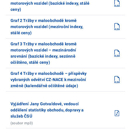
motorových vozidel (bazické indexy, stálé
ceny)
Graf 2 Tržby v maloobchodě kromě
motorových vozidel (meziroční indexy,
stálé ceny)
Graf 3 Tržby v maloobchodě kromě
motorových vozidel – mezinárodní
srovnání (bazické indexy, sezónně
očištěno, stálé ceny)
Graf 4 Tržby v maloobchodě – příspěvky
vybraných odvětví CZ-NACE k meziroční
změně (kalendářně očištěné údaje)
Vyjádření Jany Gotvaldové, vedoucí
oddělení statistiky obchodu, dopravy a
služeb ČSÚ
(soubor mp3)