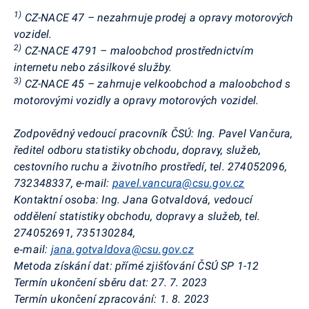
1)
CZ-NACE 47 – nezahrnuje prodej a opravy motorových
vozidel.
2)
CZ-NACE 4791 – maloobchod prostřednictvím
internetu nebo zásilkové služby.
3)
CZ-NACE 45 – zahrnuje velkoobchod a maloobchod s
motorovými vozidly a opravy motorových vozidel.
Zodpovědný vedoucí pracovník ČSÚ: Ing. Pavel Vančura,
ředitel odboru statistiky obchodu, dopravy, služeb,
cestovního ruchu a životního prostředí, tel. 274052096,
732348337, e-mail:
pavel.vancura@csu.gov.cz
Kontaktní osoba: Ing. Jana
Gotvaldová
, vedoucí
oddělení statistiky obchodu, dopravy a služeb, tel.
274052691, 735130284,
e‑mail:
jana.gotvaldova@csu.gov.cz
Metoda získání dat: přímé zjišťování ČSÚ SP 1-12
Termín ukončení sběru dat: 27. 7. 2023
Termín ukončení zpracování: 1. 8. 2023