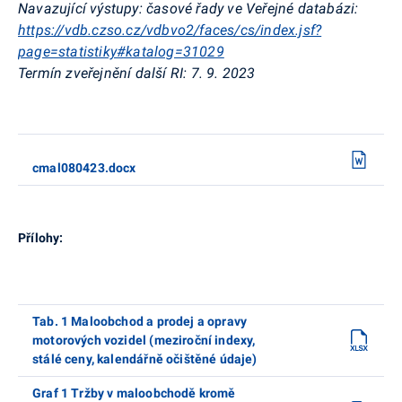
Navazující výstupy: časové řady ve Veřejné databázi:
https://vdb.czso.cz/vdbvo2/faces/cs/index.jsf?
page=statistiky#katalog=31029
Termín zveřejnění další RI: 7. 9. 2023
cmal080423.docx
Přílohy:
Tab. 1 Maloobchod a prodej a opravy
motorových vozidel (meziroční indexy,
stálé ceny, kalendářně očištěné údaje)
Graf 1 Tržby v maloobchodě kromě