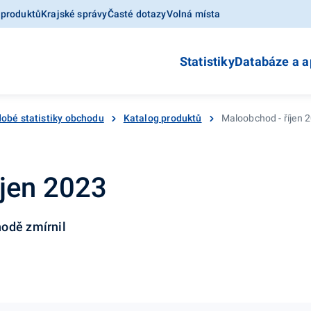
 produktů
Krajské správy
Časté dotazy
Volná místa
Statistiky
Databáze a a
obé statistiky obchodu
Katalog produktů
Maloobchod - říjen 
íjen 2023
hodě zmírnil