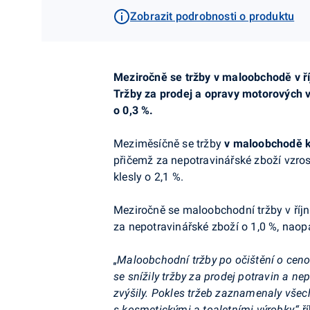
Zobrazit podrobnosti o produktu
Meziročně se tržby v maloobchodě v říj
Tržby za
prodej a opravy motorových v
o 0,3 %.
Meziměsíčně se tržby
v maloobchodě k
přičemž za nepotravinářské zboží vzros
klesly o 2,1 %.
Meziročně se maloobchodní tržby v říjnu
za nepotravinářské zboží o 1,0 %, naop
„Maloobchodní tržby po očištění o cenov
se snížily tržby za prodej potravin a 
zvýšily. Pokles tržeb zaznamenaly všec
s kosmetickými a toaletními výrobky,“
ř