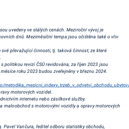
jsou uvedeny ve stálých cenách.
Meziroční vývoj je
acovních dnů. Meziměsíční tempa jsou očištěna také o vliv
své převažující činnosti, tj. taková činnost, ze které
.
s politikou revizí ČSÚ revidována, za říjen 2023 jsou
y měsíce roku 2023 budou zveřejněny v březnu 2024.
so/metodika_mesicni_indexy_trzeb_v_odvetvi_obchodu_ubytov
ravy motorových vozidel.
ictvím internetu nebo zásilkové služby.
a maloobchod s motorovými vozidly a opravy motorových
g. Pavel Vančura, ředitel odboru statistiky obchodu,