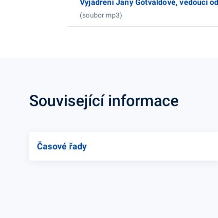
Vyjádření Jany Gotvaldové, vedoucí od
(soubor mp3)
Související informace
Časové řady