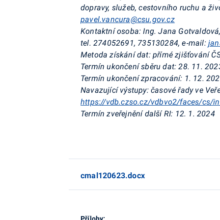
dopravy, služeb, cestovního ruchu a ži
pavel.vancura@csu.gov.cz
Kontaktní osoba:
Ing. Jana Gotvaldová
tel. 274052691, 735130284, e‑mail:
jan
Metoda získání dat:
přímé zjišťování Č
Termín ukončení sběru dat:
28. 11. 202
Termín ukončení zpracování:
1. 12. 20
Navazující výstupy:
časové řady ve Veře
https://vdb.czso.cz/vdbvo2/faces/cs/i
Termín zveřejnění další RI:
12. 1. 2024
cmal120623.docx
Přílohy: