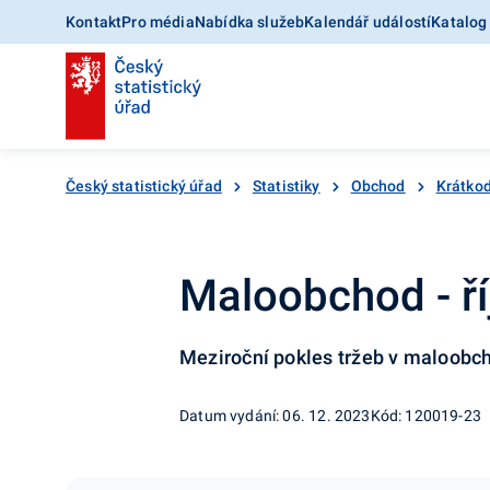
Kontakt
Pro média
Nabídka služeb
Kalendář událostí
Katalog
Český statistický úřad
Statistiky
Obchod
Krátkod
Maloobchod - ř
Meziroční pokles tržeb v maloobc
Datum vydání: 06. 12. 2023
Kód: 120019-23