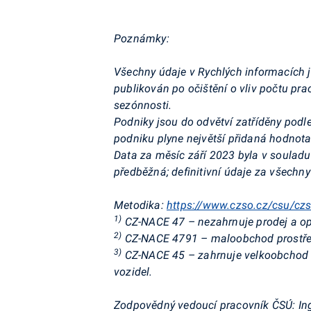
Poznámky:
Všechny údaje v Rychlých informacích 
publikován po očištění o vliv počtu pr
sezónnosti.
Podniky jsou do odvětví zatříděny podle 
podniku plyne
největší přidaná hodnota
Data za měsíc září 2023 byla v souladu 
předběžná; definitivní údaje za všechn
Metodika:
https
://www.czso.cz/csu/cz
1)
CZ-NACE 47 – nezahrnuje prodej a op
2)
CZ-NACE 4791 – maloobchod prostředn
3)
CZ-NACE 45 – zahrnuje velkoobchod 
vozidel.
Zodpovědný vedoucí pracovník ČSÚ:
In