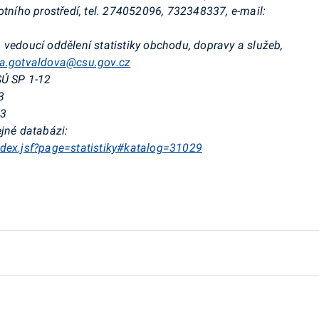
votního prostředí, tel. 274052096, 732348337,
e-mail:
, vedoucí oddělení statistiky obchodu, dopravy a služeb,
a.gotvaldova@csu.gov.cz
SÚ SP 1-12
3
23
jné databázi:
ndex.jsf?page=statistiky#katalog=31029