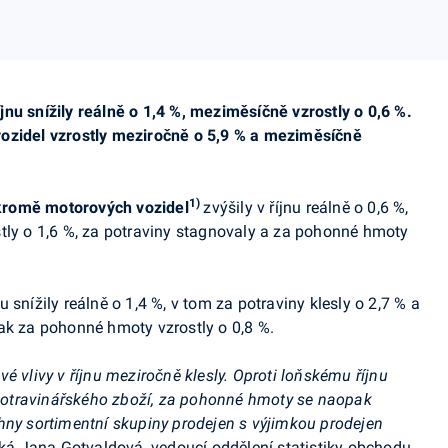
nu snížily reálně o 1,4 %, meziměsíčně vzrostly o 0,6 %.
ozidel vzrostly meziročně o 5,9 % a meziměsíčně
1)
romě motorových vozidel
zvýšily v říjnu reálně o 0,6 %,
tly o 1,6 %, za potraviny stagnovaly a za pohonné hmoty
 snížily reálně o 1,4 %, v tom za potraviny klesly o 2,7 % a
ak za pohonné hmoty vzrostly o 0,8 %.
é vlivy v říjnu meziročně klesly. Oproti loňskému říjnu
nepotravinářského zboží, za pohonné hmoty se naopak
hny sortimentní skupiny prodejen s výjimkou prodejen
íká Jana Gotvaldová, vedoucí oddělení statistiky obchodu,