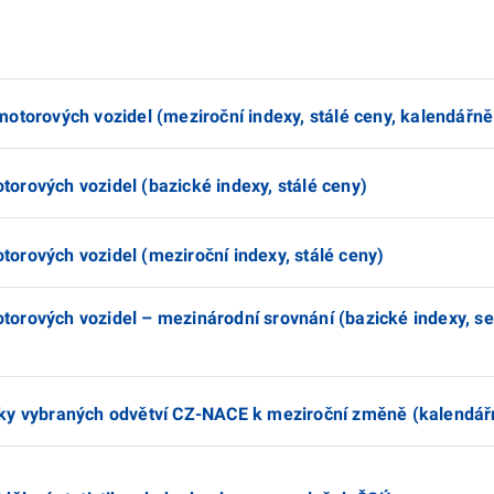
otorových vozidel (meziroční indexy, stálé ceny, kalendářně
orových vozidel (bazické indexy, stálé ceny)
orových vozidel (meziroční indexy, stálé ceny)
orových vozidel – mezinárodní srovnání (bazické indexy, se
ky vybraných odvětví CZ-NACE k meziroční změně (kalendář