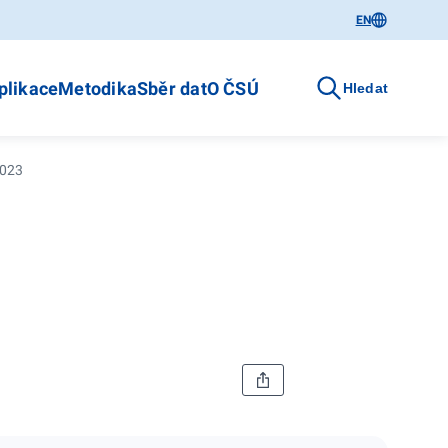
EN
plikace
Metodika
Sběr dat
O ČSÚ
Hledat
2023