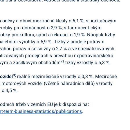
 oděvy a obuví meziročně klesly o 6,1 %, s počítačovým
ýrobky pro domácnost o 2,9 %, s farmaceutickým
bky pro kulturu, sport a rekreaci o 1,9 %. Naopak tržby
aletními výrobky o 5,9 %. Tržby z prodeje potravin
ahou potravin se snížily o 2,7 % a ve specializovaných
ializovaných prodejnách s převahou nepotravinářského
2)
etovým a zásilkovým obchodům
tržby vzrostly o 5,3 %.
3)
ozidel
reálně meziměsíčně vzrostly o 0,3 %.
Meziročně
j motorových vozidel (včetně náhradních dílů) vzrostly
 o 4,5 %.
dních tržeb v zemích EU je k dispozici na:
t-term-business-statistics/publications
.