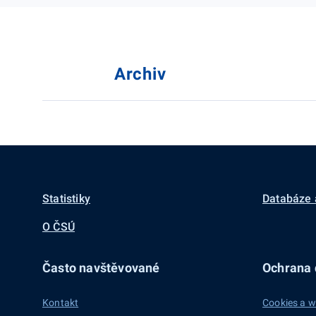
Archiv
Statistiky
Databáze 
O ČSÚ
Často navštěvované
Ochrana d
Kontakt
Cookies a w