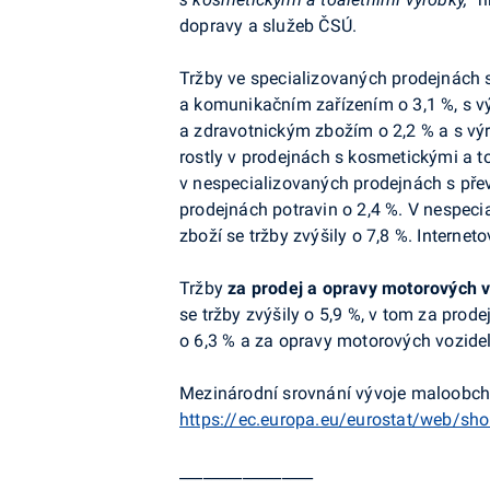
dopravy a služeb ČSÚ.
Tržby ve specializovaných prodejnách s
a komunikačním zařízením o 3,1 %, s v
a zdravotnickým zbožím o 2,2 % a s výro
rostly v prodejnách s kosmetickými a to
v nespecializovaných prodejnách s přev
prodejnách potravin o 2,4 %. V nespec
zboží se tržby zvýšily o 7,8 %. Intern
Tržby
za
prodej a opravy motorových v
se tržby zvýšily o 5,9 %, v tom
za prode
o 6,3 % a za
opravy motorových vozidel
Mezinárodní srovnání vývoje maloobcho
https://ec.europa.eu/eurostat/web/shor
_________________