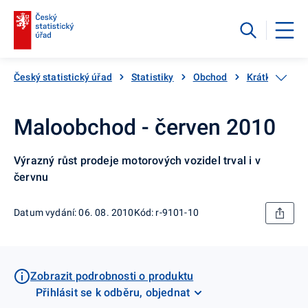
Český statistický úřad
Statistiky
Obchod
Krátkodobé st
Maloobchod - červen 2010
Výrazný růst prodeje motorových vozidel trval i v
červnu
Datum vydání: 06. 08. 2010
Kód: r-9101-10
Zobrazit podrobnosti o produktu
Přihlásit se k odběru, objednat