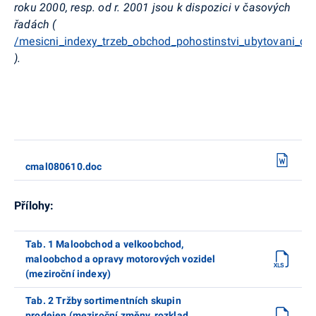
roku 2000, resp. od r. 2001 jsou k dispozici v časových
řadách (
/mesicni_indexy_trzeb_obchod_pohostinstvi_ubytovani_ca
).
cmal080610.doc
Přílohy:
Tab. 1 Maloobchod a velkoobchod,
maloobchod a opravy motorových vozidel
(meziroční indexy)
Tab. 2 Tržby sortimentních skupin
prodejen (meziroční změny, rozklad