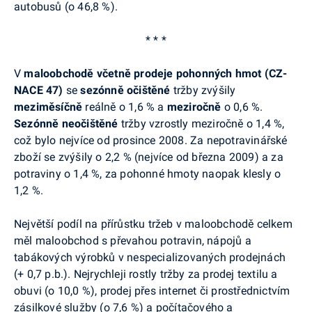
autobusů (o 46,8 %).
* * *
V
maloobchodě
včetně prodeje pohonných hmot (CZ-
NACE 47)
se
sezónně očištěné
tržby zvýšily
meziměsíčně
reálně o 1,6 % a
meziročně
o 0,6 %.
Sezónně neočištěné
tržby vzrostly meziročně o 1,4 %,
což bylo nejvíce od prosince 2008. Za nepotravinářské
zboží se zvýšily o 2,2 % (nejvíce od března 2009) a za
potraviny o 1,4 %, za pohonné hmoty naopak klesly o
1,2 %.
Největší podíl na přírůstku tržeb v maloobchodě celkem
měl maloobchod s převahou potravin, nápojů a
tabákových výrobků v nespecializovaných prodejnách
(+ 0,7 p.b.). Nejrychleji rostly tržby za prodej textilu a
obuvi (o 10,0 %), prodej přes internet či prostřednictvím
zásilkové služby (o 7,6 %) a počítačového a