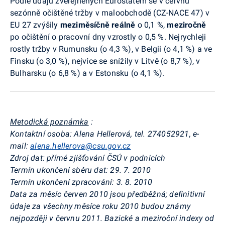
Podle údajů zveřejněných Eurostatem se v červnu
sezónně očištěné tržby v maloobchodě (CZ-NACE 47) v
EU 27 zvýšily
meziměsíčně reálně
o 0,1 %,
meziročně
po očištění o pracovní dny vzrostly o 0,5 %. Nejrychleji
rostly tržby v Rumunsku (o 4,3 %), v Belgii (o 4,1 %) a ve
Finsku (o 3,0 %), nejvíce se snížily v Litvě (o 8,7 %), v
Bulharsku (o 6,8 %) a v Estonsku (o 4,1 %).
Metodická poznámka
:
Kontaktní osoba: Alena Hellerová, tel. 274052921, e-
mail:
alena.hellerova@csu.gov.cz
Zdroj dat: přímé zjišťování ČSÚ v podnicích
Termín ukončení sběru dat: 29. 7. 2010
Termín ukončení zpracování: 3. 8. 2010
Data za měsíc červen 2010 jsou předběžná; definitivní
údaje za všechny měsíce roku 2010 budou známy
nejpozději v červnu 2011. Bazické a meziroční indexy od