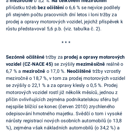
a
meziročně
o 5,2 %.
Na celkovém meziročním
přírůstku tržeb
bez očištění
o 6,6 % se nejvíce podílely
při stejném počtu pracovních dní letos i loni tržby za
prodej a opravy motorových vozidel, jejichž příspěvek k
růstu představoval 5,6 p.b. (viz. tabulka č. 2).
* * *
Sezónně očištěné
tržby za
prodej a opravy motorových
vozidel (CZ-NACE 45)
se zvýšily
meziměsíčně
reálně o
6,7 % a
meziročně
o 17,0 %.
Neočištěné
tržby vzrostly
meziročně
o 18,7 %, v tom za prodej motorových vozidel
se zvýšily o 22,1 % a za opravy klesly o 0,5 %. Prodej
motorových vozidel rostl již několik měsíců, jednou z
příčin ovlivňujících zejména podnikatelskou sféru byl
nejspíše blížící se konec (červen 2010) zrychleného
odepisování hmotného majetku. Svědčí o tom i vysoké
nárůsty registrací nových osobních automobilů (o 13,8
%), zejména však nákladních automobilů (o 34,2 %) a