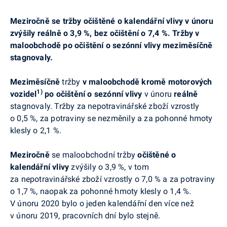
Meziročně se tržby očištěné o kalendářní vlivy v únoru
zvýšily reálně o 3,9 %, bez očištění o 7,4 %. Tržby v
maloobchodě po očištění o sezónní vlivy meziměsíčně
stagnovaly.
Meziměsíčně
tržby
v maloobchodě kromě motorových
1)
vozidel
po očištění o sezónní vlivy
v únoru
reálně
stagnovaly. Tržby za nepotravinářské zboží vzrostly
o 0,5 %, za potraviny se nezměnily a za pohonné hmoty
klesly o 2,1 %.
Meziročně
se maloobchodní tržby
očištěné o
kalendářní vlivy
zvýšily o 3,9 %, v tom
za nepotravinářské zboží vzrostly o 7,0 % a za potraviny
o 1,7 %, naopak za pohonné hmoty klesly o 1,4 %.
V únoru 2020 bylo o jeden kalendářní den více než
v únoru 2019, pracovních dní bylo stejně.