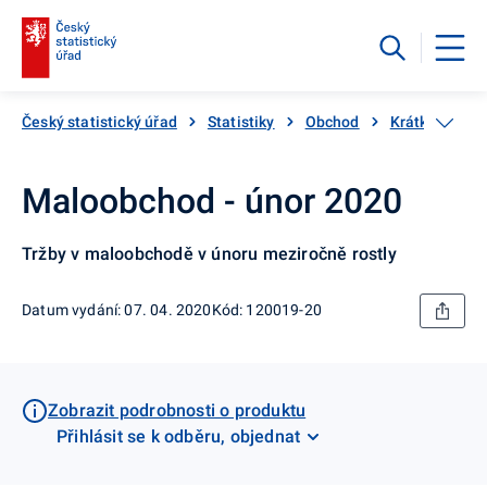
Český statistický úřad
Statistiky
Obchod
Krátkodobé st
Maloobchod - únor 2020
Tržby v maloobchodě v únoru meziročně rostly
Datum vydání: 07. 04. 2020
Kód: 120019-20
Zobrazit podrobnosti o produktu
Přihlásit se k odběru, objednat