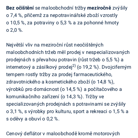
Bez očištění
se maloobchodní tržby
meziročně
zvýšily
o 7,4 %, přičemž za nepotravinářské zboží vzrostly
o 10,5 %, za potraviny o 5,3 % a za pohonné hmoty
o 2,0 %.
Největší vliv na meziroční růst neočištěných
maloobchodních tržeb měl prodej v nespecializovaných
prodejnách s převahou potravin (růst tržeb o 5,5 %) a
2)
internetový a zásilkový prodej
(o 19,2 %). Dvojciferným
tempem rostly tržby za prodej farmaceutického,
zdravotnického a kosmetického zboží (o 14,8 %),
výrobků pro domácnost (o 14,5 %) a počítačového a
komunikačního zařízení (o 14,3 %). Tržby ve
specializovaných prodejnách s potravinami se zvýšily
o 3,1 %, s výrobky pro kulturu, sport a rekreaci o 1,5 % a
s oděvy a obuví o 0,2 %.
Cenový deflátor v maloobchodě kromě motorových