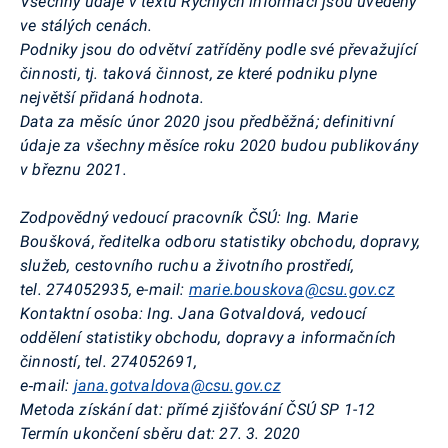
Všechny údaje v textu Rychlých informací jsou uvedeny
ve stálých cenách.
Podniky jsou do odvětví zatříděny podle své převažující
činnosti, tj. taková činnost, ze které podniku plyne
největší přidaná hodnota.
Data za měsíc únor 2020 jsou předběžná; definitivní
údaje za všechny měsíce roku 2020 budou publikovány
v březnu 2021.
Zodpovědný vedoucí pracovník ČSÚ: Ing. Marie
Boušková, ředitelka odboru statistiky obchodu, dopravy,
služeb, cestovního ruchu a životního prostředí,
tel. 274052935, e-mail:
marie.bouskova@csu.gov.cz
Kontaktní osoba: Ing. Jana Gotvaldová, vedoucí
oddělení statistiky obchodu, dopravy a informačních
činností, tel. 274052691,
e‑mail:
jana.gotvaldova@csu.gov.cz
Metoda získání dat: přímé zjišťování ČSÚ SP 1-12
Termín ukončení sběru dat:
27. 3. 2020