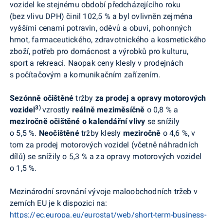
vozidel ke stejnému období předcházejícího roku
(bez vlivu DPH) činil 102,5 % a byl ovlivněn zejména
vyššími cenami potravin, oděvů a obuvi, pohonných
hmot, farmaceutického, zdravotnického a kosmetického
zboží, potřeb pro domácnost a výrobků pro kulturu,
sport a rekreaci. Naopak ceny klesly v prodejnách
s počítačovým a komunikačním zařízením.
Sezónně očištěné
tržby
za prodej a opravy motorových
3)
vozidel
vzrostly
reálně meziměsíčně
o 0,8 % a
meziročně
očištěné o kalendářní vlivy
se snížily
o 5,5 %.
Neočištěné
tržby klesly
meziročně
o 4,6 %, v
tom za prodej motorových vozidel (včetně náhradních
dílů) se snížily o 5,3 % a za opravy motorových vozidel
o 1,5 %.
Mezinárodní srovnání vývoje maloobchodních tržeb v
zemích EU je k dispozici na:
https://ec.europa.eu/eurostat/web/short-term-business-