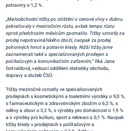
potraviny o 1,2 %.
„
Maloobchodní tržby po očištění o cenové vlivy v dubnu
pokračovaly v meziročním růstu, avšak tempo růstu
oproti předchozím měsícům zpomalilo. Tržby vzrostly za
prodej nepotravinářského zboží, naopak za prodej
pohonných hmot a potravin klesly. Nižší tržby jsme
zaznamenali také u specializovaných prodejen s
počítačovým a komunikačním zařízením,“
říká Jana
Gotvaldová, vedoucí oddělení statistiky obchodu,
dopravy a služeb ČSÚ.
Tržby meziročně vzrostly ve specializovaných
prodejnách s kosmetickými a toaletními výrobky o 9,0 %,
s farmaceutickým a zdravotnickým zbožím o 6,2 %, s
oděvy a obuví o 3,2 %, s výrobky pro domácnost o 1,9 %
a s výrobky pro kulturu, sport a rekreaci o 0,1 %. Naopak
tržby klesly v prodejnách s počítačovým a