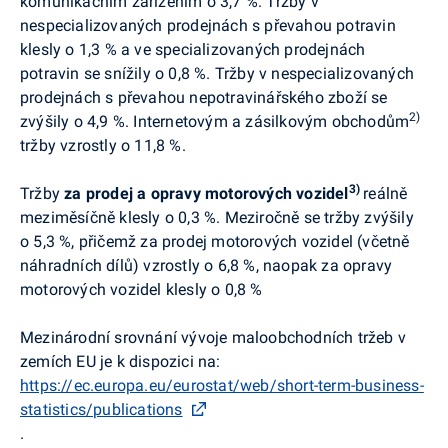
komunikačním zařízením o 3,7 %. Tržby v
nespecializovaných prodejnách s převahou potravin
klesly o 1,3 % a ve specializovaných prodejnách
potravin se snížily o 0,8 %. Tržby v nespecializovaných
prodejnách s převahou nepotravinářského zboží se
2)
zvýšily o 4,9 %. Internetovým a zásilkovým obchodům
tržby vzrostly o 11,8 %.
3)
Tržby
za
prodej a opravy motorových vozidel
reálně
meziměsíčně klesly o 0,3 %. Meziročně
se tržby zvýšily
o 5,3 %, přičemž z
a prodej motorových vozidel (včetně
náhradních dílů) vzrostly o 6,8 %, naopak za opravy
motorových vozidel klesly o 0,8 %
Mezinárodní srovnání vývoje maloobchodních tržeb v
zemích EU je k dispozici na:
https://ec.europa.eu/eurostat/web/short-term-business-
statistics/publications
.