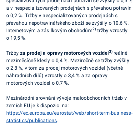
specializovaných prodejnách potravin se zvýšily o 0,5 %
a v nespecializovaných prodejnách s převahou potravin
o 0,2 %. Tržby v nespecializovaných prodejnách s
převahou nepotravinářského zboží se zvýšily o 10,6 %.
2)
Internetovým a zásilkovým obchodům
tržby vzrostly
o 19,5 %.
3)
Tržby
za
prodej a opravy motorových vozidel
reálně
meziměsíčně klesly o 0,4 %. Meziročně
se tržby zvýšily
o 2,8 %, v tom z
a prodej motorových vozidel (včetně
náhradních dílů) vzrostly o 3,4 % a za
opravy
motorových vozidel o 0,7 %.
Mezinárodní srovnání vývoje maloobchodních tržeb v
zemích EU je k dispozici na:
https://ec.europa.eu/eurostat/web/short-term-business-
statistics/publications
.