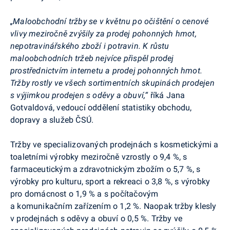
„Maloobchodní tržby se v květnu po očištění o cenové
vlivy meziročně zvýšily za prodej pohonných hmot,
nepotravinářského zboží i potravin. K růstu
maloobchodních tržeb nejvíce přispěl prodej
prostřednictvím internetu a prodej pohonných hmot.
Tržby rostly ve všech sortimentních skupinách prodejen
s výjimkou prodejen s oděvy a obuví,“
říká Jana
Gotvaldová, vedoucí oddělení statistiky obchodu,
dopravy a služeb ČSÚ.
Tržby ve specializovaných prodejnách s kosmetickými a
toaletními výrobky meziročně vzrostly o 9,4 %, s
farmaceutickým a zdravotnickým zbožím o 5,7 %, s
výrobky pro kulturu, sport a rekreaci o 3,8 %, s výrobky
pro domácnost o 1,9 % a s počítačovým
a komunikačním zařízením o 1,2 %. Naopak tržby klesly
v prodejnách s oděvy a obuví o 0,5 %. Tržby ve