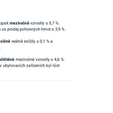
naopak
meziročně
vzrostly o 5,7 %.
 a za prodej pohonných hmot o 3,9 %.
síčně
reálně snížily o 0,1 % a
.
očištěné
meziročně vzrostly o 4,6 %.
v ubytovacích zařízeních byl růst