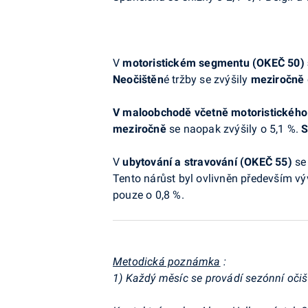
V
motoristickém segmentu (OKEČ 50)
Neočištěn
é tržby se zvýšily
meziročně
V maloobchodě včetně motoristickéh
meziročně
se naopak zvýšily o 5,1 %.
S
V
ubytování a stravování
(OKEČ 55)
s
Tento nárůst byl ovlivněn především výv
pouze o 0,8 %.
Metodická poznámka
:
1) Každý měsíc se provádí sezónní očišt