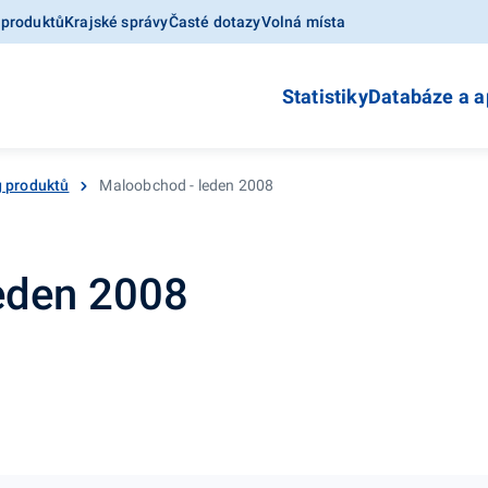
 produktů
Krajské správy
Časté dotazy
Volná místa
Statistiky
Databáze a a
g produktů
Maloobchod - leden 2008
eden 2008