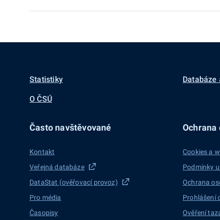
Statistiky
Databáze 
O ČSÚ
Často navštěvované
Ochrana d
Kontakt
Cookies a w
Veřejná databáze
Podmínky u
DataStat (ověřovací provoz)
Ochrana os
Pro média
Prohlášení 
Časopisy
Ověření taz