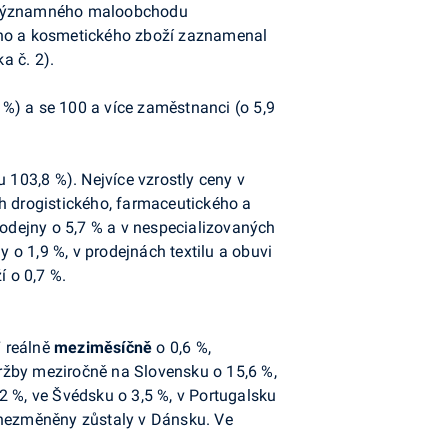
álo významného maloobchodu
kého a kosmetického zboží zaznamenal
a č. 2).
6 %) a se 100 a více zaměstnanci (o 5,9
 103,8 %). Nejvíce vzrostly ceny v
ch drogistického, farmaceutického a
odejny o 5,7 % a v nespecializovaných
o 1,9 %, v prodejnách textilu a obuvi
í o 0,7 %.
7 reálně
meziměsíčně
o 0,6 %,
 tržby meziročně na Slovensku o 15,6 %,
,2 %, ve Švédsku o 3,5 %, v Portugalsku
o nezměněny zůstaly v Dánsku. Ve