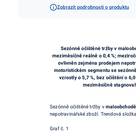
Zobrazit podrobnosti o produktu
Sezónně očištěné tržby v maloob
meziměsíčně reálně o 0,4 %; meziročně
ovlivněn zejména prodejem nepotr
motoristickém segmentu se sezónně 
vzrostly o 5,7 %, bez očištění o 6
meziměsíčně stagnovaly
Sezónně
očištěné tržby v
maloobchodě
nepotravinářské zboží. Trendová složka
Graf č. 1