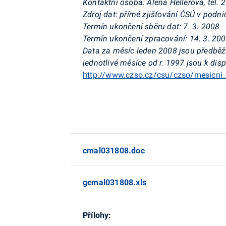
Kontaktní osoba: Alena Hellerová, tel.
Zdroj dat: přímé zjišťování ČSÚ v podni
Termín ukončení sběru dat: 7. 3. 2008
Termín ukončení zpracování: 14. 3. 20
Data za měsíc leden 2008 jsou předběž
jednotlivé měsíce od r. 1997 jsou k dis
http://www.czso.cz/csu/czso/mesicni_
cmal031808.doc
gcmal031808.xls
Přílohy: