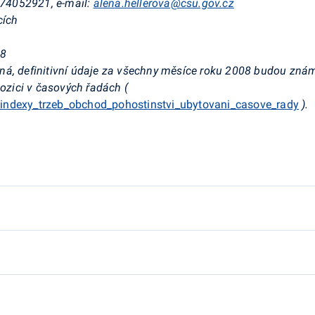
 274052921, e-mail:
alena.hellerova@csu.gov.cz
cích
08
ná, definitivní údaje za všechny měsíce roku 2008 budou znám
pozici v časových řadách (
indexy_trzeb_obchod_pohostinstvi_ubytovani_casove_rady
).