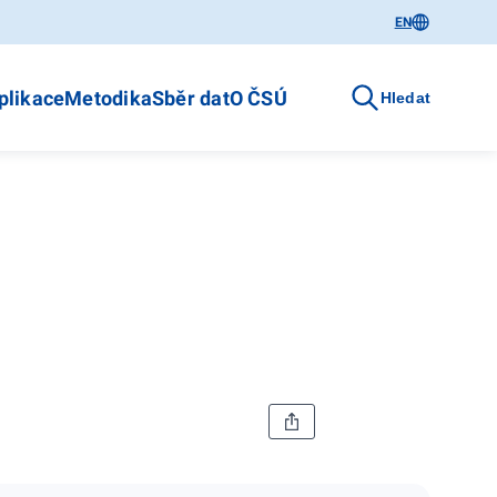
EN
plikace
Metodika
Sběr dat
O ČSÚ
Hledat