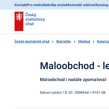
Kontakt
Pro média
Nabídka služeb
Kalendář událostí
Katalog
Český statistický úřad
Statistiky
Obchod
Katalo
Maloobchod - l
Maloobchod i nadále zpomaloval
Datum vydání: 18. 03. 2008
Kód: r-9101-08