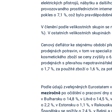
elektrických přístrojů, nábytku a dalš
provozovaného prostřednictvím interne
pokles o 7,1 %, což bylo pravděpodobně
V členění podle velikostních skupin se 
%). V ostatních velikostních skupinách 
Cenový deflátor ke stejnému období před
prodejnách potravin, v tom ve speciali
kosmetického zboží se ceny zvýšily o 
prodejnách s převahou nepotravinářskéh
o 1,7 %, za použité zboží o 1,6 %, za p
Podle údajů zveřejněných Eurostatem v
meziročně
po očištění o pracovní dny o
v Bulharsku o 14,8 %, v Litvě o 14,5 %,
o 2,2 %, v Estonsku o 1,1 %, v Rakous
Španělsku se snížily o 2,4 %, v Belgii a