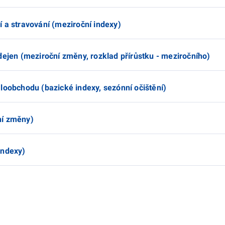
 a stravování (meziroční indexy)
dejen (meziroční změny, rozklad přírůstku - meziročního)
loobchodu (bazické indexy, sezónní očištění)
ní změny)
indexy)