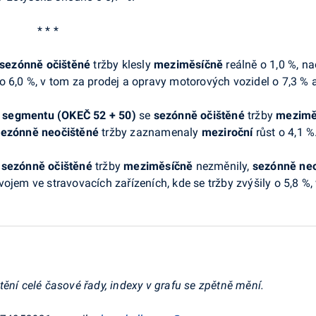
* * *
 sezónně očištěné
tržby klesly
meziměsíčně
reálně o 1,0 %, 
o 6,0 %, v tom za prodej a opravy motorových vozidel o 7,3 %
o segmentu (OKEČ 52 + 50)
se
sezónně očištěné
tržby
mezimě
ezónně neočištěné
tržby zaznamenaly
meziroční
růst o 4,1 %
e
sezónně očištěné
tržby
meziměsíčně
nezměnily,
sezónně ne
ojem ve stravovacích zařízeních, kde se tržby zvýšily o 5,8 %, 
ění celé časové řady, indexy v grafu se zpětně mění.