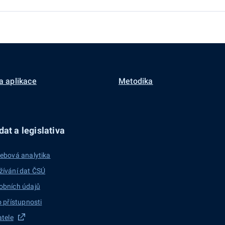
a aplikace
Metodika
at a legislativa
ebová analytika
žívání dat ČSÚ
obních údajů
o přístupnosti
atele