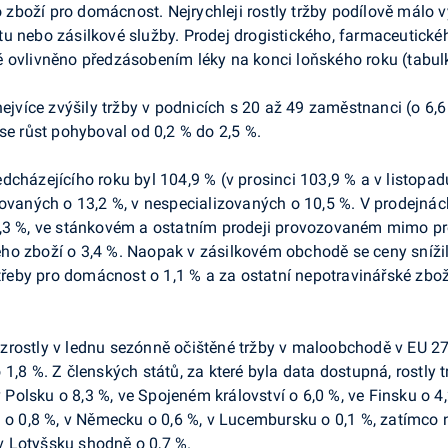
ího zboží pro domácnost. Nejrychleji rostly tržby podílově m
tu nebo zásilkové služby. Prodej drogistického, farmaceutic
 ovlivněno předzásobením léky na konci loňského roku (tabulk
nejvíce zvýšily tržby v podnicích s 20 až 49 zaměstnanci (o 6,
se růst pohyboval od 0,2 % do 2,5 %.
cházejícího roku byl 104,9 % (v prosinci 103,9 % a v listopadu
zovaných o 13,2 %, v nespecializovaných o 10,5 %. V prodejná
6,3 %, ve stánkovém a ostatním prodeji provozovaném mimo pr
o zboží o 3,4 %. Naopak v zásilkovém obchodě se ceny snížily 
otřeby pro domácnost o 1,1 % a za ostatní nepotravinářské zbož
zrostly v lednu sezónně očištěné tržby v maloobchodě v EU 2
 1,8 %. Z členských států, za které byla data dostupná, rostly
 v Polsku o 8,3 %, ve Spojeném království o 6,0 %, ve Finsku o 4
ku o 0,8 %, v Německu o 0,6 %, v Lucembursku o 0,1 %, zatímc
 v Lotyšsku shodně o 0,7 %.