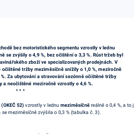
chodě bez motoristického segmentu vzrostly v lednu
 se zvýšily o 4,9 %, bez očištění o 3,3 %. Růst tržeb byl
avinářského zboží ve specializovaných prodejnách. V
očištěné tržby meziměsíčně snížily o 1,0 %, meziročně
,0 %. Za ubytování a stravování sezónně očištěné tržby
 a neočištěné meziročně vzrostly o 4,6 %.
* * *
 (OKEČ 52)
vzrostly v lednu
meziměsíčně
reálně o 0,4 %, a to 
 se meziměsíčně zvýšila o 0,3 % (tabulka č. 3).