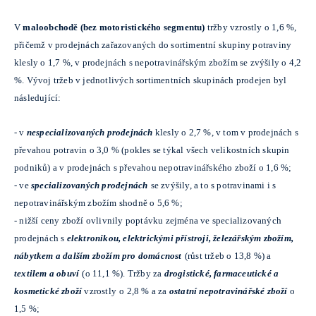
V
maloobchodě (bez motoristického segmentu)
tržby vzrostly o 1,6 %,
přičemž v prodejnách zařazovaných do sortimentní skupiny potraviny
klesly o 1,7 %, v prodejnách s nepotravinářským zbožím se zvýšily o 4,2
%. Vývoj tržeb v jednotlivých sortimentních skupinách prodejen byl
následující:
-
v
nespecializovaných prodejnách
klesly o 2,7 %, v tom v prodejnách s
převahou potravin o 3,0 % (pokles se týkal všech velikostních skupin
podniků) a v prodejnách s převahou nepotravinářského zboží o 1,6 %;
-
ve
specializovaných prodejnách
se zvýšily, a to s potravinami i s
nepotravinářským zbožím shodně o 5,6 %;
-
nižší ceny zboží ovlivnily poptávku zejména ve specializovaných
prodejnách s
elektronikou, elektrickými přístroji, železářským zbožím,
nábytkem a dalším zbožím pro domácnost
(růst tržeb o 13,8 %) a
textilem a obuví
(o 11,1 %). Tržby za
drogistické, farmaceutické a
kosmetické zboží
vzrostly
o 2,8 % a za
ostatní nepotravinářské zboží
o
1,5 %;