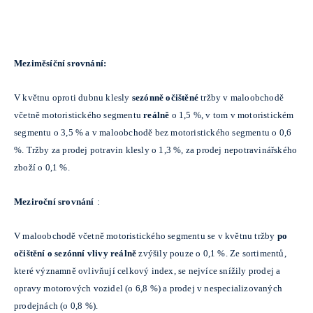
Meziměsíční srovnání:
V květnu oproti dubnu klesly
sezónně očištěné
tržby v maloobchodě
včetně motoristického segmentu
reálně
o 1,5 %, v tom v motoristickém
segmentu o 3,5 % a v maloobchodě bez motoristického segmentu o 0,6
%. Tržby za prodej potravin klesly o 1,3 %, za prodej nepotravinářského
zboží o 0,1 %.
Meziroční srovnání
:
V maloobchodě včetně motoristického segmentu se v květnu tržby
po
očištění o sezónní vlivy reálně
zvýšily pouze o 0,1 %. Ze sortimentů,
které významně ovlivňují celkový index, se nejvíce snížily prodej a
opravy motorových vozidel (o 6,8 %) a prodej v nespecializovaných
prodejnách (o 0,8 %).