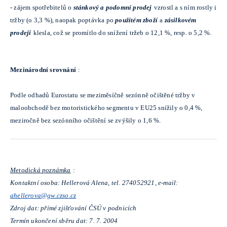
-
zájem spotřebitelů o
stánkový a podomní prodej
vzrostl a s ním rostly i
tržby (o 3,3 %), naopak poptávka po
použitém zboží
a
zásilkovém
prodeji
klesla, což se promítlo do snížení tržeb o 12,1 %, resp. o 5,2 %.
Mezinárodní srovnání
:
Podle odhadů Eurostatu se meziměsíčně sezónně očištěné tržby v
maloobchodě bez motoristického segmentu v EU25 snížily o 0,4 %,
meziročně bez sezónního očištění se zvýšily o 1,6 %.
Metodická poznámka
:
Kontaktní osoba: Hellerová Alena, tel. 274052921, e-mail:
ahellerova@gw.czso.cz
Zdroj dat: přímé zjišťování ČSÚ v podnicích
Termín ukončení sběru dat: 7. 7. 2004