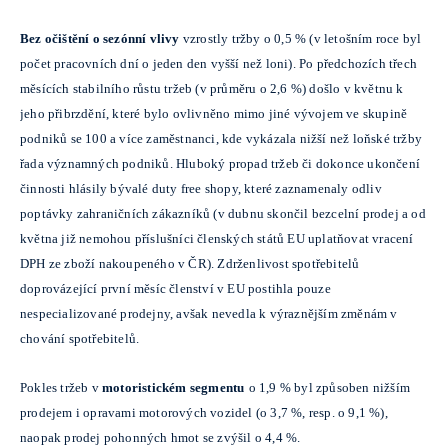
Bez očištění o sezónní vlivy
vzrostly tržby o 0,5 % (v letošním roce byl
počet pracovních dní o jeden den vyšší než loni). Po předchozích třech
měsících stabilního růstu tržeb (v průměru o 2,6 %) došlo v květnu k
jeho přibrzdění, které bylo ovlivněno mimo jiné vývojem ve skupině
podniků se 100 a více zaměstnanci, kde vykázala nižší než loňské tržby
řada významných podniků. Hluboký propad tržeb či dokonce ukončení
činnosti hlásily bývalé duty free shopy, které zaznamenaly odliv
poptávky zahraničních zákazníků (v dubnu skončil bezcelní prodej a od
května již nemohou příslušníci členských států EU uplatňovat vracení
DPH ze zboží nakoupeného v ČR). Zdrženlivost spotřebitelů
doprovázející první měsíc členství v EU postihla pouze
nespecializované prodejny, avšak nevedla k výraznějším změnám v
chování spotřebitelů.
Pokles tržeb v
motoristickém segmentu
o 1,9 % byl způsoben nižším
prodejem i opravami motorových vozidel (o 3,7 %, resp. o 9,1 %),
naopak prodej pohonných hmot se zvýšil o 4,4 %.