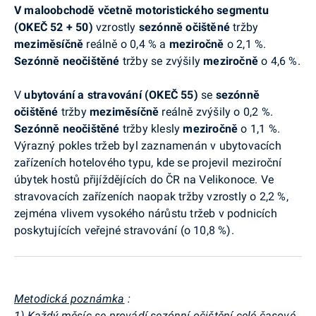
V maloobchodě včetně motoristického segmentu
(OKEČ 52 + 50)
vzrostly
sezónně očištěné
tržby
meziměsíčně
reálně o 0,4 % a
meziročně
o 2,1 %.
Sezónně neočištěné
tržby se zvýšily
meziročně
o 4,6 %.
V
ubytování a stravování
(OKEČ 55)
se
sezónně
očištěné
tržby
meziměsíčně
reálně zvýšily o 0,2 %.
Sezónně neočištěné
tržby klesly
meziročně
o 1,1 %.
Výrazný pokles tržeb byl zaznamenán v ubytovacích
zařízeních hotelového typu, kde se projevil meziroční
úbytek hostů přijíždějících do ČR na Velikonoce. Ve
stravovacích zařízeních naopak tržby vzrostly o 2,2 %,
zejména vlivem vysokého nárůstu tržeb v podnicích
poskytujících veřejné stravování (o 10,8 %).
Metodická poznámka
:
1) Každý měsíc se provádí sezónní očištění celé časové