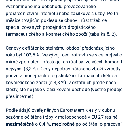
významného maloobchodu provozovaného
prostřednictvím internetu nebo zásilkové služby. Po tři
měsíce trvajícím poklesu se obnovil růst tržeb ve
specializovaných prodejnách drogistického,
farmaceutického a kosmetického zboží (tabulka č. 2).
Cenový deflátor ke stejnému období předcházejícího
roku byl 103,6 %. Ve vývoji cen potravin se sice projevilo
mírné zpomalení, přesto jejich růst byl ze všech komodit
nejvyšší (8,2 %). Ceny nepotravinářského zboží vzrostly
pouze v prodejnách drogistického, farmaceutického a
kosmetického zboží (o 3,8 %), v ostatních prodejnách
klesly, stejně jako v zásilkovém obchodě (včetně prodeje
přes internet).
Podle údajů zveřejněných Eurostatem klesly v dubnu
sezónně očištěné tržby v maloobchodě v EU 27 reálně
meziměsíčně
o 0,4 %,
meziročně
po očištění o pracovní