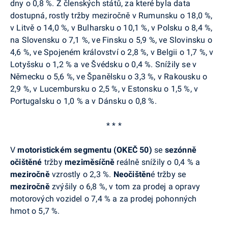
dny o 0,8 %. Z členských států, za které byla data
dostupná, rostly tržby meziročně v Rumunsku o 18,0 %,
v Litvě o 14,0 %, v Bulharsku o 10,1 %, v Polsku o 8,4 %,
na Slovensku o 7,1 %, ve Finsku o 5,9 %, ve Slovinsku o
4,6 %, ve Spojeném království o 2,8 %, v Belgii o 1,7 %, v
Lotyšsku o 1,2 % a ve Švédsku o 0,4 %. Snížily se v
Německu o 5,6 %, ve Španělsku o 3,3 %, v Rakousku o
2,9 %, v Lucembursku o 2,5 %, v Estonsku o 1,5 %, v
Portugalsku o 1,0 % a v Dánsku o 0,8 %.
* * *
V
motoristickém segmentu (OKEČ 50)
se
sezónně
očištěné
tržby
meziměsíčně
reálně snížily o 0,4 % a
meziročně
vzrostly o 2,3 %.
Neočištěn
é tržby se
meziročně
zvýšily o 6,8 %, v tom za prodej a opravy
motorových vozidel o 7,4 % a za prodej pohonných
hmot o 5,7 %.