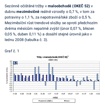
Sezónně
očištěné tržby v
maloobchodě (OKEČ 52)
v
dubnu
meziměsíčně
reálně vzrostly o 0,7 %, v tom za
potraviny o 1,1 %, za nepotravinářské zboží o 0,5 %.
Meziměsíční růst trendové složky se oproti předchozím
dvěma měsícům nepatrně zvýšil (únor 0,07 %, březen
0,05 %, duben 0,11 %) a dosáhl stejné úrovně jako v
lednu 2008 (tabulka č. 3).
Graf č. 1