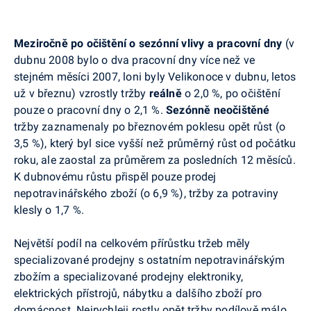
Meziročně po očištění o sezónní vlivy a pracovní dny
(v
dubnu 2008 bylo o dva pracovní dny více než ve
stejném měsíci 2007, loni byly Velikonoce v dubnu, letos
už v březnu) vzrostly tržby
reálně
o 2,0 %, po očištění
pouze o pracovní dny o 2,1 %.
Sezónně neočištěné
tržby zaznamenaly po březnovém poklesu opět růst (o
3,5 %), který byl sice vyšší než průměrný růst od počátku
roku, ale zaostal za průměrem za posledních 12 měsíců.
K dubnovému růstu přispěl pouze prodej
nepotravinářského zboží (o 6,9 %), tržby za potraviny
klesly o 1,7 %.
Největší podíl na celkovém přírůstku tržeb měly
specializované prodejny s ostatním nepotravinářským
zbožím a specializované prodejny elektroniky,
elektrických přístrojů, nábytku a dalšího zboží pro
domácnost. Nejrychleji rostly opět tržby podílově málo