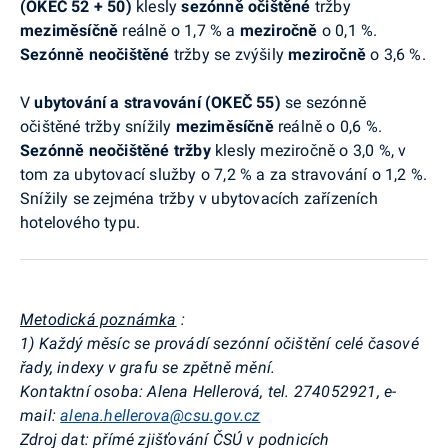
(OKEČ 52 + 50)
klesly
sezónně očištěné
tržby
meziměsíčně
reálně o 1,7 % a
meziročně
o 0,1 %.
Sezónně neočištěné
tržby se zvýšily
meziročně
o 3,6 %.
V
ubytování a stravování (OKEČ 55)
se sezónně
očištěné tržby snížily
meziměsíčně
reálně o 0,6 %.
Sezónně neočištěné tržby
klesly meziročně o 3,0 %, v
tom za ubytovací služby o 7,2 % a za stravování o 1,2 %.
Snížily se zejména tržby v ubytovacích zařízeních
hotelového typu.
Metodická poznámka
:
1) Každý měsíc se provádí sezónní očištění celé časové
řady, indexy v grafu se zpětně mění.
Kontaktní osoba: Alena Hellerová, tel. 274052921, e-
mail:
alena.hellerova@csu.gov.cz
Zdroj dat: přímé zjišťování ČSÚ v podnicích