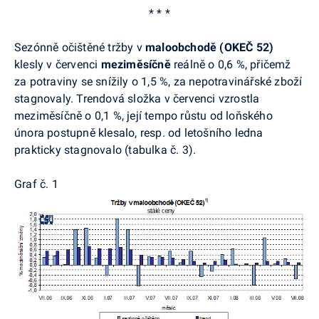
* * *
Sezónně
očištěné tržby v
maloobchodě (OKEČ 52)
klesly v červenci
meziměsíčně
reálně o 0,6 %, přičemž
za potraviny se snížily o 1,5 %, za nepotravinářské zboží
stagnovaly. Trendová složka v červenci vzrostla
meziměsíčně o 0,1 %, její tempo růstu od loňského
února postupně klesalo, resp. od letošního ledna
prakticky stagnovalo (tabulka č. 3).
Graf č. 1