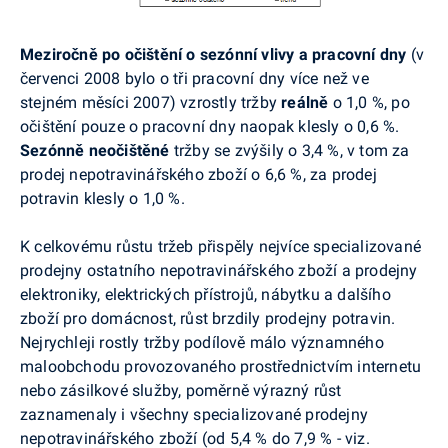
Meziročně po očištění o sezónní vlivy a pracovní dny
(v
červenci 2008 bylo o tři pracovní dny více než ve
stejném měsíci 2007) vzrostly tržby
reálně
o 1,0 %, po
očištění pouze o pracovní dny naopak klesly o 0,6 %.
Sezónně neočištěné
tržby se zvýšily o 3,4 %, v tom za
prodej nepotravinářského zboží o 6,6 %, za prodej
potravin klesly o 1,0 %.
K celkovému růstu tržeb přispěly nejvíce specializované
prodejny ostatního nepotravinářského zboží a prodejny
elektroniky, elektrických přístrojů, nábytku a dalšího
zboží pro domácnost, růst brzdily prodejny potravin.
Nejrychleji rostly tržby podílově málo významného
maloobchodu provozovaného prostřednictvím internetu
nebo zásilkové služby, poměrně výrazný růst
zaznamenaly i všechny specializované prodejny
nepotravinářského zboží (od 5,4 % do 7,9 % - viz.