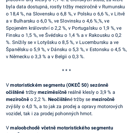
byla data dostupná, rostly tržby meziročně v Rumunsku
o 18,4 %, na Slovensku o 6,8 %, v Polsku o 6,6 %, v Litvě
a v Bulharsku o 6,0 %, ve Slovinsku o 4,6 %,%, ve
Spojeném království o 2,2 %, v Portugalsku o 1,9 %, ve
Finsku o 1,5 %, ve Švédsku o 1,4 % a v Rakousku o 0,2
%. Snížily se v Lotyšsku o 8,5 %, v Lucembursku a ve
Španělsku o 5,9 %, v Dánsku o 5,3 %, v Estonsku o 4,5 %,
v Německu o 3,3 % a v Belgii o 0,3 %.
* * *
V
motoristickém segmentu (OKEČ 50) sezónně
očištěné
tržby
meziměsíčně
reálně klesly o 3,9 % a
meziročně
o 2,2 %.
Neočištěn
é tržby se
meziročně
zvýšily o 4,0 %, a to jak za prodej a opravy motorových
vozidel, tak i za prodej pohonných hmot.
V
maloobchodě včetně motoristického segmentu