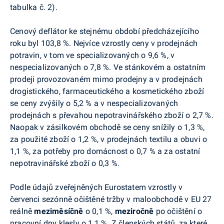
tabulka č. 2).
Cenový deflátor ke stejnému období předcházejícího
roku byl 103,8 %. Nejvíce vzrostly ceny v prodejnách
potravin, v tom ve specializovaných o 9,6 %, v
nespecializovaných o 7,8 %. Ve stánkovém a ostatním
prodeji provozovaném mimo prodejny a v prodejnách
drogistického, farmaceutického a kosmetického zboží
se ceny zvýšily o 5,2 % a v nespecializovaných
prodejnách s převahou nepotravinářského zboží o 2,7 %.
Naopak v zásilkovém obchodě se ceny snížily o 1,3 %,
za použité zboží o 1,2 %, v prodejnách textilu a obuvi o
1,1 %, za potřeby pro domácnost o 0,7 % a za ostatní
nepotravinářské zboží o 0,3 %.
Podle údajů zveřejněných Eurostatem vzrostly v
červenci sezónně očištěné tržby v maloobchodě v EU 27
reálně
meziměsíčně
o 0,1 %,
meziročně
po očištění o
pracovní dny klesly o 1,1 %. Z členských států, za které