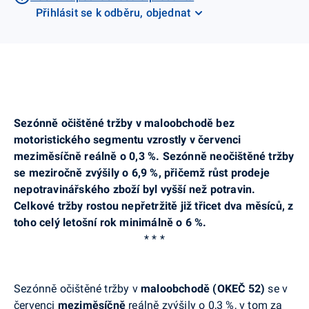
Přihlásit se k odběru, objednat
Sezónně očištěné tržby v maloobchodě bez
motoristického segmentu vzrostly v červenci
meziměsíčně reálně o 0,3 %. Sezónně neočištěné tržby
se meziročně zvýšily o 6,9 %, přičemž růst prodeje
nepotravinářského zboží byl vyšší než potravin.
Celkové tržby rostou nepřetržitě již třicet dva měsíců, z
toho celý letošní rok minimálně o 6 %.
* * *
Sezónně očištěné tržby v
maloobchodě (OKEČ 52)
se v
červenci
meziměsíčně
reálně zvýšily o 0,3 %, v tom za