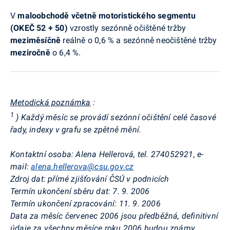
V
maloobchodě včetně motoristického segmentu
(OKEČ 52 + 50)
vzrostly sezónně očištěné tržby
meziměsíčně
reálně o 0,6 % a sezónně neočištěné tržby
meziročně
o 6,4 %.
Metodická poznámka
:
1
) Každý měsíc se provádí sezónní očištění celé časové
řady, indexy v grafu se zpětně mění.
Kontaktní osoba: Alena Hellerová, tel. 274052921, e-
mail:
alena.hellerova@csu.gov.cz
Zdroj dat: přímé zjišťování ČSÚ v podnicích
Termín ukončení sběru dat: 7. 9. 2006
Termín ukončení zpracování: 11. 9. 2006
Data za měsíc červenec 2006 jsou předběžná, definitivní
údaje za všechny měsíce roku 2006 budou známy