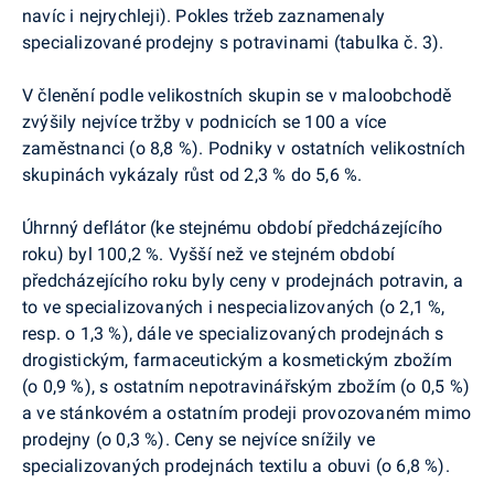
navíc i nejrychleji). Pokles tržeb zaznamenaly
specializované prodejny s potravinami (tabulka č. 3).
V členění podle velikostních skupin se v maloobchodě
zvýšily nejvíce tržby v podnicích se 100 a více
zaměstnanci (o 8,8 %). Podniky v ostatních velikostních
skupinách vykázaly růst od 2,3 % do 5,6 %.
Úhrnný deflátor (ke stejnému období předcházejícího
roku) byl 100,2 %. Vyšší než ve stejném období
předcházejícího roku byly ceny v prodejnách potravin, a
to ve specializovaných i nespecializovaných (o 2,1 %,
resp. o 1,3 %), dále ve specializovaných prodejnách s
drogistickým, farmaceutickým a kosmetickým zbožím
(o 0,9 %), s ostatním nepotravinářským zbožím (o 0,5 %)
a ve stánkovém a ostatním prodeji provozovaném mimo
prodejny (o 0,3 %). Ceny se nejvíce snížily ve
specializovaných prodejnách textilu a obuvi (o 6,8 %).