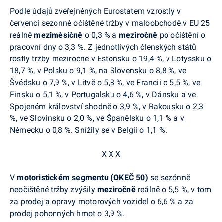
Podle údajů zveřejněných Eurostatem vzrostly v
červenci sezónně očištěné tržby v maloobchodě v EU 25
reálně
meziměsíčně
o 0,3 % a
meziročně
po očištění o
pracovní dny o 3,3 %. Z jednotlivých členských států
rostly tržby meziročně v Estonsku o 19,4 %, v Lotyšsku o
18,7 %, v Polsku o 9,1 %, na Slovensku o 8,8 %, ve
Švédsku o 7,9 %, v Litvě o 5,8 %, ve Francii o 5,5 %, ve
Finsku o 5,1 %, v Portugalsku o 4,6 %, v Dánsku a ve
Spojeném království shodně o 3,9 %, v Rakousku o 2,3
%, ve Slovinsku o 2,0 %, ve Španělsku o 1,1 % a v
Německu o 0,8 %. Snížily se v Belgii o 1,1 %.
X X X
V
motoristickém segmentu (OKEČ 50)
se sezónně
neočištěné tržby zvýšily
meziročně
reálně o 5,5 %, v tom
za prodej a opravy motorových vozidel o 6,6 % a za
prodej pohonných hmot o 3,9 %.