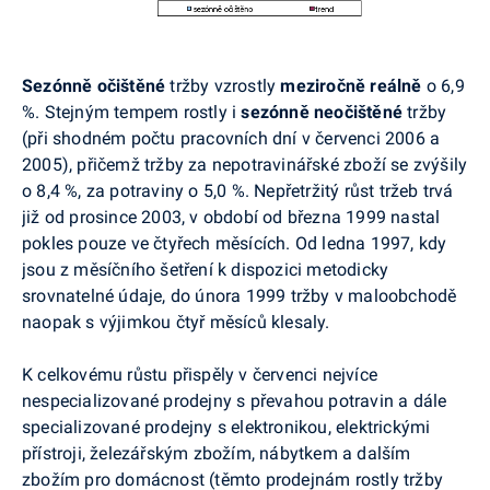
Sezónně očištěné
tržby vzrostly
meziročně
reálně
o 6,9
%. Stejným tempem rostly i
sezónně neočištěné
tržby
(při shodném počtu pracovních dní v červenci 2006 a
2005), přičemž tržby za nepotravinářské zboží se zvýšily
o 8,4 %, za potraviny o 5,0 %. Nepřetržitý růst tržeb trvá
již od prosince 2003, v období od března 1999 nastal
pokles pouze ve čtyřech měsících. Od ledna 1997, kdy
jsou z měsíčního šetření k dispozici metodicky
srovnatelné údaje, do února 1999 tržby v maloobchodě
naopak s výjimkou čtyř měsíců klesaly.
K celkovému růstu přispěly v červenci nejvíce
nespecializované prodejny s převahou potravin a dále
specializované prodejny s elektronikou, elektrickými
přístroji, železářským zbožím, nábytkem a dalším
zbožím pro domácnost (těmto prodejnám rostly tržby