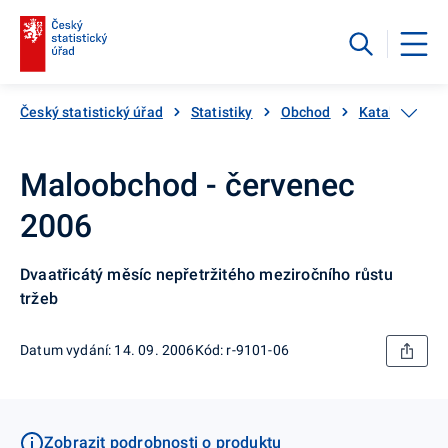
Český statistický úřad
Statistiky
Obchod
Katalog prod
Maloobchod - červenec
2006
Dvaatřicátý měsíc nepřetržitého meziročního růstu
tržeb
Datum vydání: 14. 09. 2006
Kód: r-9101-06
Zobrazit podrobnosti o produktu