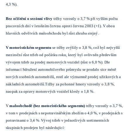
4,3 %).
Bez očištění o sezónní vlivy
tržby
vzrostly o 3,7 % při vyšším počtu
pracovních dní v letošním červnu oproti červnu 2003 (+1). V obou
hlavních odvětvích maloobchodu byl růst zhruba stejný.
V motoristickém segmentu
se tržby zvýšily o 3,8 %, což byl nejvyšší
meziroční růst tržeb od počátku roku, který byl ovlivněn především
vývojem tržeb za prodej motorových vozidel (růst o 6,0 %). Dle
informací Sdružení automobilového průmyslu se prodalo sice méně
nových osobních automobilů, rostl ale významně prodej užitkových a
nákladních automobilů.Tržby za pohonné hmoty vzrostly o 3,8 %,
naopak za opravy motorových vozidel klesly o 1,8 %.
V
maloobchodě (bez motoristického segmentu)
tržby vzrostly o 3,7 %,
v tom v prodejnách s nepotravinářským zbožím o 4,0 %, v prodejnách s
potravinami o 3,4 %. Vývoj tržeb v jednotlivých sortimentních
skupinách prodejen byl následující: