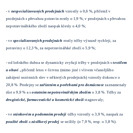
-
v
nespecializovaných prodejnách
vzrostly o 0,6 %, přičemž v
prodejnách s převahou potravin rostly o 1,9 %, v prodejnách s převahou
nepotravinářského zboží naopak klesly o 4,0 %;
-
ve
specializovaných prodejnách
rostly tržby výrazně rychleji, za
potraviny o 12,3 %, za nepotravinářské zboží o 5,9 %;
-
od loňského dubna se dynamicky zvyšují tržby v prodejnách s
textilem
a obuví
,
přičemž letos v červnu (mimo jiné i vlivem včasnějšího
zahájení sezónních slev v některých prodejnách) vzrostly dokonce o
20,8 %. Prodejny se
zařízením a potřebami pro domácnost
zaznamenaly
růst o 9,9 % a s
ostatním nepotravinářským zbožím
o 3,8 %. Tržby za
drogistické, farmaceutické a kosmetické zboží
stagnovaly;
-
ve
stánkovém a podomním prodeji
tržby vzrostly o 3,9 %, naopak za
použité zboží
a
zásilkový prodej
se snížily
(o 7,9 %, resp. o 3,8 %).