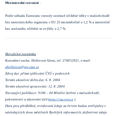
Mezinárodní srovnání
:
Podle odhadu Eurostatu vzrostly sezónně očištěné tržby v maloobchodě
bez motoristického segmentu v EU 25 meziměsíčně o 1,2 % a meziročně
bez sezónního očištění se zvýšily o 2,7 %.
Metodická poznámka
:
Kontaktní osoba: Hellerová Alena, tel. 274052921, e-mail:
ahellerova@gw.czso.cz
Zdroj dat: přímé zjišťování ČSÚ v podnicích
Termín ukončení sběru dat: 6. 8. 2004
Termín ukončení zpracování: 12. 8. 2004
Navazující publikace: 9106 – 04 Měsíční šetření v maloobchodě,
pohostinství a ubytování (též
https://csu.gov.cz
)
Data jsou předběžná, revidované údaje za červen budou zveřejněny v
následujících dvou měsíčních Rychlých informacích, definitivní údaje