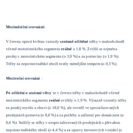
Meziměsíční srovnání:
V červnu oproti květnu vzrostly
sezónně očištěné
tržby v maloobchodě
včetně motoristického segmentu
reálně
o 1,8 %. Zvýšil se zejména
prodej v motoristickém segmentu (o 3,9 %) a za potraviny (o 1,9 %).
Tržby za nepotravinářské zboží rostly mírnějším tempem (o 0,3 %).
Meziroční srovnání
:
Po očištění o sezónní vlivy
se v červnu tržby v maloobchodě včetně
motoristického segmentu
reálně
zvýšily o 1,9 %. Výrazně vzrostly tržby
za prodej textilu a obuvi (o 18,0 %), ale rovněž ve specializovaných
prodejnách potravin (o 8,6 %) a za potřeby a zařízení pro domácnost (o
6,6 %). Snížily se tržby v nespecializovaných prodejnách s převahou
nepotravinářského zboží (o 4,4 %) a za opravy motorových vozidel (o