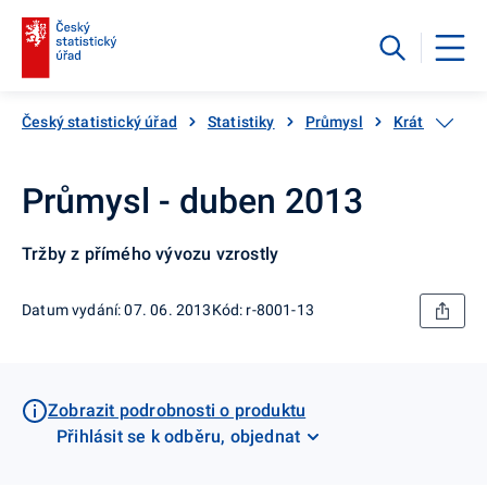
Český statistický úřad
Statistiky
Průmysl
Krátkodobé s
Průmysl - duben 2013
Tržby z přímého vývozu vzrostly
Datum vydání: 07. 06. 2013
Kód: r-8001-13
Zobrazit podrobnosti o produktu
Přihlásit se k odběru, objednat