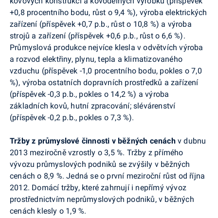
kovových konstrukcí a kovodělných výrobků (příspěvek
+0,8 procentního bodu, růst o 9,4 %), výroba elektrických
zařízení (příspěvek +0,7 p.b., růst o 10,8 %) a výroba
strojů a zařízení (příspěvek +0,6 p.b., růst o 6,6 %).
Průmyslová produkce nejvíce klesla v odvětvích výroba
a rozvod elektřiny, plynu, tepla a klimatizovaného
vzduchu (příspěvek -1,0 procentního bodu, pokles o 7,0
%), výroba ostatních dopravních prostředků a zařízení
(příspěvek -0,3 p.b., pokles o 14,2 %) a výroba
základních kovů, hutní zpracování; slévárenství
(příspěvek -0,2 p.b., pokles o 7,3 %).
Tržby z průmyslové činnosti v běžných cenách
v dubnu
2013 meziročně vzrostly o 3,5 %.
Tržby z přímého
vývozu průmyslových podniků se zvýšily v běžných
cenách o 8,9 %. Jedná se o první meziroční růst od října
2012. Domácí tržby, které zahrnují i nepřímý vývoz
prostřednictvím neprůmyslových podniků, v běžných
cenách klesly o 1,9 %.