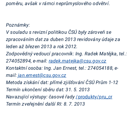
poměru, avšak v rámci neprůmyslového odvětví
.
Poznámky:
V souladu s revizní politikou ČSÚ byly zároveň se
zpracováním dat za duben 2013 revidovány údaje za
leden až březen 2013 a rok 2012.
Zodpovědný vedoucí pracovník: Ing. Radek Matějka, tel.:
274052894, e-mail:
radek.matejka@csu.gov.cz
Kontaktní osoba: Ing. Jan Ernest, tel.: 274054188, e-
mail:
jan.ernest@csu.gov.cz
Metoda získání dat: přímé zjišťování ČSÚ Prům 1-12
Termín ukončení sběru dat: 31. 5. 2013
Navazující výstupy: časové řady
/produkty/pru_cr
Termín zveřejnění další RI: 8. 7. 2013