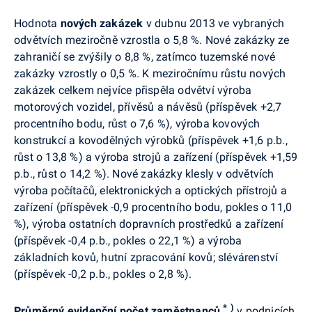
Hodnota
nových zakázek
v dubnu 2013 ve vybraných
odvětvích meziročně vzrostla o 5,8 %. Nové zakázky ze
zahraničí se zvýšily o 8,8 %, zatímco tuzemské nové
zakázky vzrostly o 0,5 %. K meziročnímu růstu nových
zakázek celkem nejvíce přispěla odvětví výroba
motorových vozidel, přívěsů a návěsů (příspěvek +2,7
procentního bodu, růst o 7,6 %), výroba kovových
konstrukcí a kovodělných výrobků (příspěvek +1,6 p.b.,
růst o 13,8 %) a výroba strojů a zařízení (příspěvek +1,59
p.b., růst o 14,2 %). Nové zakázky klesly v odvětvích
výroba počítačů, elektronických a optických přístrojů a
zařízení (příspěvek -0,9 procentního bodu, pokles o 11,0
%), výroba ostatních dopravních prostředků a zařízení
(příspěvek -0,4 p.b., pokles o 22,1 %) a výroba
základních kovů, hutní zpracování kovů; slévárenství
(příspěvek -0,2 p.b., pokles o 2,8 %).
*
)
Průměrný evidenční počet zaměstnanců
v podnicích