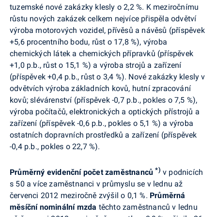
tuzemské nové zakázky klesly o 2,2 %. K meziročnímu
růstu nových zakázek celkem nejvíce přispěla odvětví
výroba motorových vozidel, přívěsů a návěsů (příspěvek
+5,6 procentního bodu, růst o 17,8 %), výroba
chemických látek a chemických přípravků (příspěvek
+1,0 p.b., růst o 15,1 %) a výroba strojů a zařízení
(příspěvek +0,4 p.b., růst o 3,4 %). Nové zakázky klesly v
odvětvích výroba základních kovů, hutní zpracování
kovů; slévárenství (příspěvek -0,7 p.b., pokles o 7,5 %),
výroba počítačů, elektronických a optických přístrojů a
zařízení (příspěvek -0,6 p.b., pokles o 5,1 %) a výroba
ostatních dopravních prostředků a zařízení (příspěvek
-0,4 p.b., pokles o 22,7 %).
*)
Průměrný evidenční počet zaměstnanců
v podnicích
s 50 a více zaměstnanci v průmyslu se v lednu až
červenci 2012 meziročně zvýšil o 0,1 %.
Průměrná
měsíční nominální mzda
těchto zaměstnanců v lednu