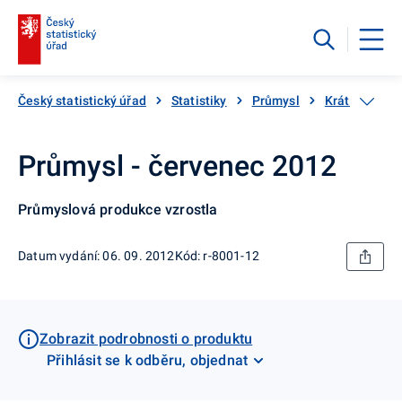
Český statistický úřad
Statistiky
Průmysl
Krátkodobé s
Průmysl - červenec 2012
Průmyslová produkce vzrostla
Datum vydání: 06. 09. 2012
Kód: r-8001-12
Zobrazit podrobnosti o produktu
Přihlásit se k odběru, objednat