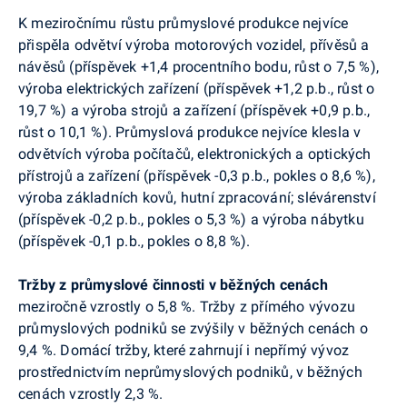
K meziročnímu růstu průmyslové produkce nejvíce
přispěla odvětví výroba motorových vozidel, přívěsů a
návěsů (příspěvek +1,4 procentního bodu, růst o 7,5 %),
výroba elektrických zařízení (příspěvek +1,2 p.b., růst o
19,7 %) a výroba strojů a zařízení (příspěvek +0,9 p.b.,
růst o 10,1 %). Průmyslová produkce nejvíce klesla v
odvětvích výroba počítačů, elektronických a optických
přístrojů a zařízení (příspěvek -0,3 p.b., pokles o 8,6 %),
výroba základních kovů, hutní zpracování; slévárenství
(příspěvek -0,2 p.b., pokles o 5,3 %) a výroba nábytku
(příspěvek -0,1 p.b., pokles o 8,8 %).
Tržby z průmyslové činnosti v běžných cenách
meziročně vzrostly o 5,8 %. Tržby z přímého vývozu
průmyslových podniků se zvýšily v běžných cenách o
9,4 %. Domácí tržby, které zahrnují i nepřímý vývoz
prostřednictvím neprůmyslových podniků, v běžných
cenách vzrostly 2,3 %.