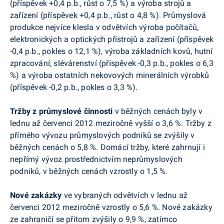
(příspěvek +0,4 p.b., růst o 7,5 %) a výroba strojů a
zařízení (příspěvek +0,4 p.b., růst o 4,8 %). Průmyslová
produkce nejvíce klesla v odvětvích výroba počítačů,
elektronických a optických přístrojů a zařízení (příspěvek
-0,4 p.b., pokles o 12,1 %), výroba základních kovů, hutní
zpracování; slévárenství (příspěvek -0,3 p.b., pokles o 6,3
%) a výroba ostatních nekovových minerálních výrobků
(příspěvek -0,2 p.b., pokles o 3,3 %).
Tržby z průmyslové činnosti
v běžných cenách byly v
lednu až červenci 2012 meziročně vyšší o 3,6
%. Tržby z
přímého vývozu průmyslových podniků se zvýšily v
běžných cenách o 5,8 %. Domácí tržby, které zahrnují i
nepřímý vývoz prostřednictvím neprůmyslových
podniků, v běžných cenách vzrostly o 1,5 %.
Nové zakázky
ve vybraných odvětvích v lednu až
červenci 2012 meziročně vzrostly o 5,6
%.
Nové zakázky
ze zahraničí se přitom zvýšily o 9,9 %, zatímco