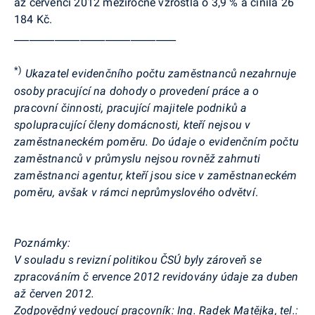
až červenci 2012 meziročně vzrostla o 3,9 % a činila 26
184
Kč.
________________________________
*)
Ukazatel evidenčního počtu zaměstnanců nezahrnuje
osoby pracující na dohody o provedení práce a o
pracovní činnosti, pracující majitele podniků a
spolupracující členy domácnosti, kteří nejsou v
zaměstnaneckém poměru. Do údaje o evidenčním počtu
zaměstnanců v průmyslu nejsou rovněž zahrnuti
zaměstnanci agentur, kteří jsou sice v zaměstnaneckém
poměru, avšak v rámci neprůmyslového odvětví
.
Poznámky:
V souladu s revizní politikou ČSÚ byly zároveň se
zpracováním č
ervence 2012 revidovány údaje za duben
až červen 2012.
Zodpovědný vedoucí pracovník: Ing. Radek Matějka, tel.: