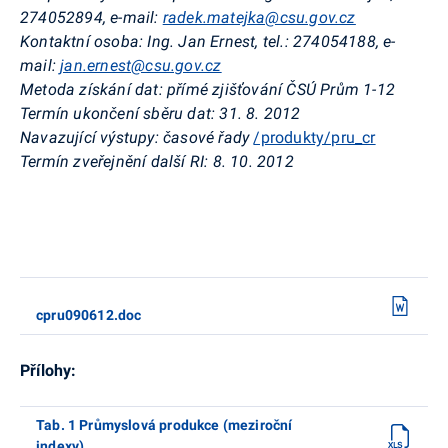
274052894, e-mail:
radek.matejka@csu.gov.cz
Kontaktní osoba: Ing. Jan Ernest, tel.: 274054188, e-
mail:
jan.ernest@csu.gov.cz
Metoda získání dat: přímé zjišťování ČSÚ Prům 1-12
Termín ukončení sběru dat:
31.
8. 2012
Navazující výstupy: časové řady
/produkty/pru_cr
Termín zveřejnění další RI: 8. 10. 2012
cpru090612.doc
Přílohy:
Tab. 1 Průmyslová produkce (meziroční
indexy)