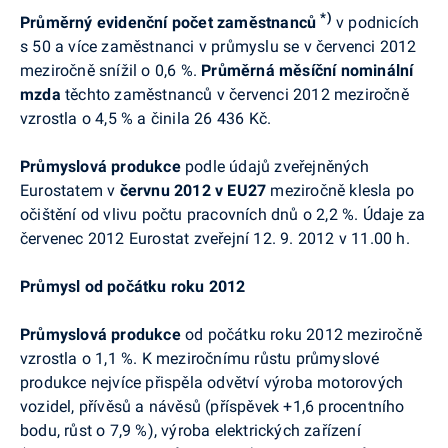
*)
Průměrný evidenční počet zaměstnanců
v podnicích
s 50 a více zaměstnanci v průmyslu se v červenci 2012
meziročně
snížil o 0,6 %.
Průměrná měsíční nominální
mzda
těchto zaměstnanců v červenci 2012 meziročně
vzrostla o 4,5 % a činila 26 436 Kč.
Průmyslová produkce
podle údajů zveřejněných
Eurostatem v
červnu 2012
v EU27
meziročně klesla po
očištění od vlivu počtu pracovních dnů o
2,2 %. Údaje za
červenec 2012 Eurostat zveřejní 12. 9.
2012 v 11.00 h.
Průmysl od počátku roku 2012
Průmyslová produkce
od počátku roku 2012 meziročně
vzrostla o 1,1 %. K meziročnímu růstu průmyslové
produkce nejvíce přispěla odvětví výroba motorových
vozidel, přívěsů a návěsů (příspěvek +1,6 procentního
bodu, růst o 7,9 %), výroba elektrických zařízení