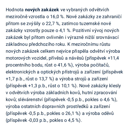
Hodnota
nových zakázek
ve vybraných odvětvích
meziročně vzrostla o 16,0 %. Nové zakázky ze zahraničí
přitom se zvýšily o 22,7 %, zatímco tuzemské nové
zakázky vzrostly pouze o 4,1 %. Pozitivní vývoj nových
zakázek byl přitom ovlivněn i výrazně nižší srovnávací
základnou předchozího roku. K meziročnímu růstu
nových zakázek celkem nejvíce přispěla odvětví výroba
motorových vozidel, přívěsů a návěsů (příspěvek +11,4
procentního bodu, růst o 41,6 %), výroba počítačů,
elektronických a optických přístrojů a zařízení (příspěvek
+1,7 p.b., růst o 13,7 %) a výroba strojů a zařízení
(příspěvek +1,3 p.b., růst o 10,1 %). Nové zakázky klesly
v odvětvích výroba základních kovů, hutní zpracování
kovů; slévárenství (příspěvek -0,5 p.b., pokles o 4,6 %),
výroba ostatních dopravních prostředků a zařízení
(příspěvek -0,5 p.b., pokles o 26,1 %) a výroba oděvů
(příspěvek -0,03 p.b., pokles o 4,5 %).