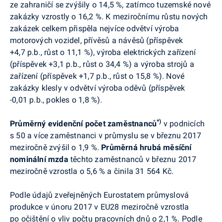
ze zahraničí se zvýšily o 14,5 %, zatímco tuzemské nové
zakázky vzrostly o 16,2 %.
K meziročnímu růstu nových
zakázek celkem přispěla nejvíce odvětví
výroba
motorových vozidel, přívěsů a návěsů (příspěvek
+4,7
p.b
., růst o 11,1 %), výroba elektrických zařízení
(příspěvek +3,1
p.b
., růst o 34,4 %) a výroba strojů a
zařízení (příspěvek +1,7
p.b
., růst o 15,8 %).
Nové
zakázky klesly v odvětví
výroba oděvů (příspěvek
-0,01
p.b
., pokles o 1,8 %).
*)
Průměrný evidenční počet zaměstnanců
v podnicích
s 50 a více zaměstnanci v průmyslu se
v březnu 2017
meziročně zvýšil o 1,9 %.
Průměrná hrubá měsíční
nominální mzda
těchto
zaměstnanců v březnu 2017
meziročně vzrostla o 5,6 % a činila 31 564 Kč.
Podle údajů zveřejněných
Eurostatem
průmyslová
produkce
v
únoru 2017 v
EU28
meziročně vzrostla
po očištění o vliv počtu pracovních dnů o 2,1 %.
Podle