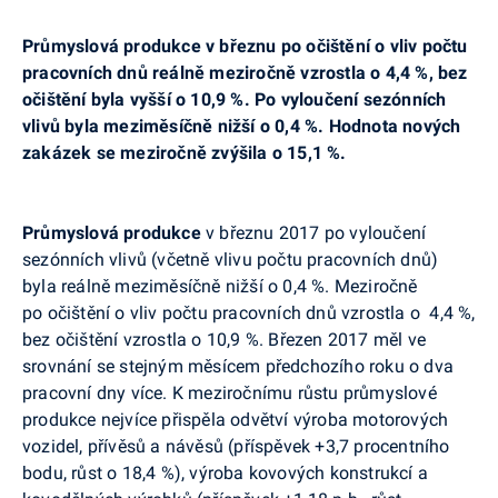
Průmyslová produkce v březnu po očištění o vliv počtu
pracovních dnů reálně meziročně vzrostla o 4,4 %, bez
očištění byla vyšší o 10,9 %. Po vyloučení sezónních
vlivů byla meziměsíčně nižší o 0,4 %.
Hodnota nových
zakázek se meziročně zvýšila o 15,1 %.
Průmyslová produkce
v březnu 2017 po vyloučení
sezónních vlivů (včetně vlivu počtu pracovních dnů)
byla reálně meziměsíčně nižší o 0,4 %. Meziročně
po očištění o vliv počtu pracovních dnů vzrostla o 4,4 %,
bez očištění vzrostla o 10,9 %. Březen 2017 měl ve
srovnání se stejným měsícem předchozího roku o dva
pracovní dny více. K meziročnímu růstu průmyslové
produkce nejvíce přispěla odvětví
výroba motorových
vozidel, přívěsů a návěsů (příspěvek +3,7 procentního
bodu, růst o 18,4 %), výroba kovových konstrukcí a