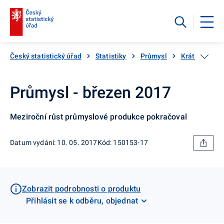
Český statistický úřad
Statistiky
Průmysl
Krátkodobé s
Průmysl - březen 2017
Meziroční růst průmyslové produkce pokračoval
Datum vydání: 10. 05. 2017
Kód: 150153-17
Zobrazit podrobnosti o produktu
Přihlásit se k odběru, objednat