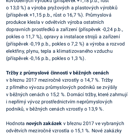
kovodělných výrobků (příspěvek +1,18
p.b
., růst
o 13,0 %) a
výroba
pryžových a plastových výrobků
(příspěvek +1,15
p.b
., růst o 16,7 %).
Průmyslová
produkce klesla v odvětvích výroba ostatních
dopravních prostředků a zařízení (příspěvek -0,24
p.b
.,
pokles o 11,7 %), opravy a instalace strojů a zařízení
(příspěvek -0,19
p.b
., pokles o 7,2 %) a výroba a rozvod
elektřiny, plynu, tepla a klimatizovaného vzduchu
(příspěvek -0,16
p.b
., pokles o 1,3 %)
.
Tržby z průmyslové činnosti v běžných cenách
v březnu 2017 meziročně vzrostly o 14,7 %. Tržby
z přímého vývozu průmyslových podniků se zvýšily
v běžných cenách o 15,2 %. Domácí tržby, které zahrnují
i nepřímý vývoz prostřednictvím neprůmyslových
podniků, v běžných cenách vzrostly o 13,9 %.
Hodnota
nových zakázek
v březnu 2017 ve vybraných
odvětvích meziročně vzrostla o 15,1 %. Nové zakázky