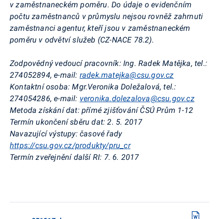
v zaměstnaneckém poměru. Do údaje o evidenčním
počtu zaměstnanců v průmyslu nejsou rovněž zahrnuti
zaměstnanci agentur, kteří jsou v zaměstnaneckém
poměru v odvětví služeb (CZ-NACE 78.2)
.
Zodpovědný vedoucí pracovník:
Ing.
Radek
Matějka
, tel.:
274052894, e-
mail
:
radek.matejka@csu.gov.cz
Kontaktní osoba:
Mgr.Veronika
Doležalová, tel.:
274054286, e-mail:
veronika.dolezalova@csu.gov.cz
Metoda získání dat:
přímé zjišťování ČSÚ
Prům
1-12
Termín ukončení sběru dat:
2. 5. 2017
Navazující výstupy:
časové řady
https://csu.gov.cz/produkty/pru_cr
Termín zveřejnění další RI:
7. 6. 2017