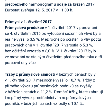
předběžného harmonogramu ú
daje za březen 2017
Eurostat
zveřejní 12. 5. 2017 v 11.00
h
.
Průmysl v 1. čtvrtletí 2017
Průmyslová produkce
v 1. čtvrtletí 2017 v porovnání
se 4. čtvrtletím 2016 po vyloučení sezónních vlivů byla
reálně vyšší o 3,5 %. Meziročně po očištění o vliv počtu
pracovních dnů v 1. čtvrtletí 2017 vzrostla o 5,3 %,
bez očištění vzrostla o 8,0 %.
V 1. čtvrtletí 2017
bylo
ve srovnání se stejným čtvrtletím předchozího roku o tři
pracovní dny více.
Tržby z průmyslové činnosti
v běžných cenách byly
v 1. čtvrtletí 2017
meziročně vyšší o 10,7
%.
Tržby z
přímého vývozu průmyslových podniků se zvýšily
v běžných cenách o 11,2 %. Domácí tržby, které zahrnují
i nepřímý vývoz prostřednictvím neprůmyslových
podniků, v běžných cenách vzrostly o 10,1 %.