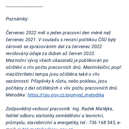
__________________
Poznámky:
Červenec 2022 měl o jeden pracovní den méně než
červenec 2021. V souladu s revizní politikou ČSÚ byly
zároveň se zpracováním dat za červenec 2022
revidovány údaje za duben až červen 2022.
Meziroční vývoj všech ukazatelů je publikován po
očištění o vliv počtu pracovních dnů. Meziměsíční, popř.
mezičtvrtletní tempa jsou očištěna také o vliv
sezónnosti. Příspěvky k růstu, nebo poklesu, jsou
počítány z dat očištěných o vliv počtu pracovních dnů.
Metodika:
https://csu.gov.cz/prumysl_metodika
Zodpovědný vedoucí pracovník:
Ing.
Radek Matějka
,
ředitel odboru statistiky zemědělství a lesnictví,
průmyslu, stavebnictví a energetiky, tel.:
736 168 543
, e-