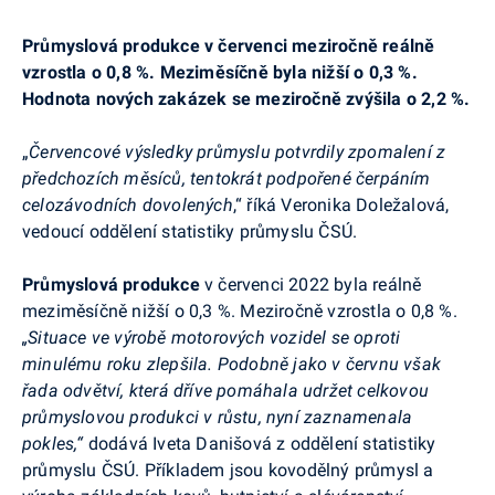
Průmyslová produkce v červenci meziročně reálně
vzrostla o 0,8 %. Meziměsíčně byla nižší o 0,3 %.
Hodnota nových zakázek se meziročně zvýšila o 2,2 %.
„
Červencové výsledky průmyslu potvrdily zpomalení z
předchozích měsíců, tentokrát podpořené čerpáním
celozávodních dovolených
,“ říká Veronika Doležalová,
vedoucí oddělení statistiky průmyslu ČSÚ.
Průmyslová produkce
v červenci 2022 byla reálně
meziměsíčně nižší o 0,3 %. Meziročně vzrostla o 0,8 %.
„Situace ve výrobě motorových vozidel se oproti
minulému roku zlepšila. Podobně jako v červnu však
řada odvětví, která dříve pomáhala udržet celkovou
průmyslovou produkci v růstu, nyní zaznamenala
pokles,“
dodává Iveta Danišová z oddělení statistiky
průmyslu ČSÚ. Příkladem jsou kovodělný průmysl a