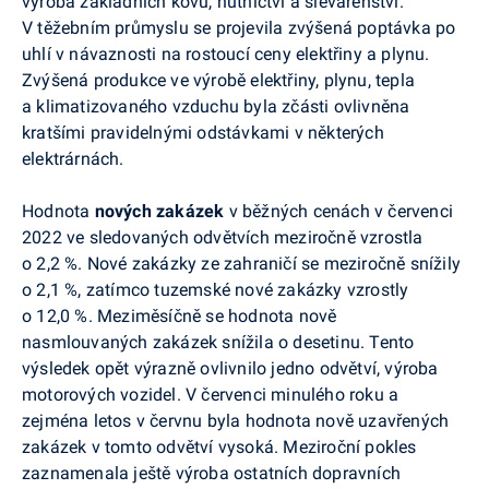
výroba základních kovů, hutnictví a slévárenství.
V těžebním průmyslu se projevila zvýšená poptávka po
uhlí v návaznosti na rostoucí ceny elektřiny a plynu.
Zvýšená produkce ve výrobě elektřiny, plynu, tepla
a klimatizovaného vzduchu byla zčásti ovlivněna
kratšími pravidelnými odstávkami v některých
elektrárnách.
Hodnota
nových zakázek
v běžných cenách v červenci
2022 ve sledovaných odvětvích meziročně vzrostla
o 2,2 %. Nové zakázky ze zahraničí se meziročně snížily
o 2,1 %, zatímco tuzemské nové zakázky vzrostly
o 12,0 %. Meziměsíčně se hodnota nově
nasmlouvaných zakázek snížila o desetinu. Tento
výsledek opět výrazně ovlivnilo jedno odvětví, výroba
motorových vozidel. V červenci minulého roku a
zejména letos v červnu byla hodnota nově uzavřených
zakázek v tomto odvětví vysoká. Meziroční pokles
zaznamenala ještě výroba ostatních dopravních