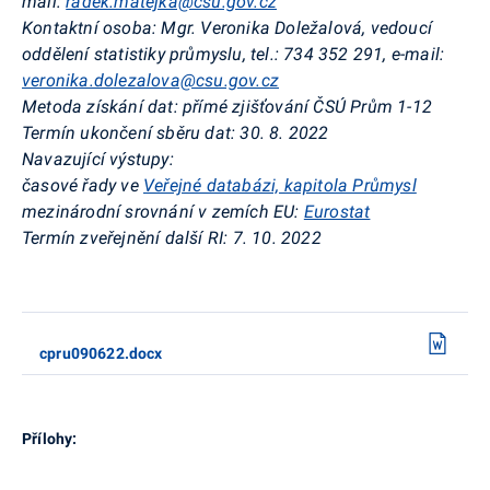
mail:
radek.matejka@csu.gov.cz
Kontaktní osoba: Mgr. Veronika Doležalová, vedoucí
oddělení statistiky průmyslu, tel.: 734 352 291, e-mail:
veronika.dolezalova@csu.gov.cz
Metoda získání dat: přímé zjišťování ČSÚ Prům 1-12
Termín ukončení sběru dat: 30. 8. 2022
Navazující výstupy:
časové řady ve
Veřejné databázi, kapitola Průmysl
mezinárodní srovnání v zemích EU:
Eurostat
Termín zveřejnění další RI: 7. 10. 2022
cpru090622.docx
Přílohy: