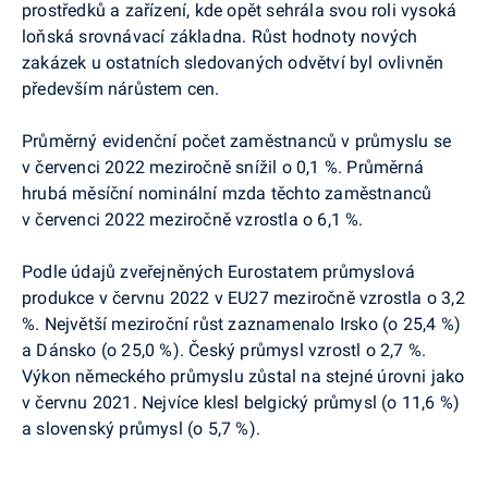
prostředků a zařízení, kde opět sehrála svou roli vysoká
loňská srovnávací základna. Růst hodnoty nových
zakázek u ostatních sledovaných odvětví byl ovlivněn
především nárůstem cen.
Průměrný evidenční počet zaměstnanců v průmyslu se
v červenci 2022 meziročně snížil o 0,1 %. Průměrná
hrubá měsíční nominální mzda těchto zaměstnanců
v červenci 2022 meziročně vzrostla o 6,1 %.
Podle údajů zveřejněných Eurostatem průmyslová
produkce v červnu 2022 v EU27 meziročně vzrostla o 3,2
%. Největší meziroční růst zaznamenalo Irsko (o 25,4 %)
a Dánsko (o 25,0 %). Český průmysl vzrostl o 2,7 %.
Výkon německého průmyslu zůstal na stejné úrovni jako
v červnu 2021. Nejvíce klesl belgický průmysl (o 11,6 %)
a slovenský průmysl (o 5,7 %).