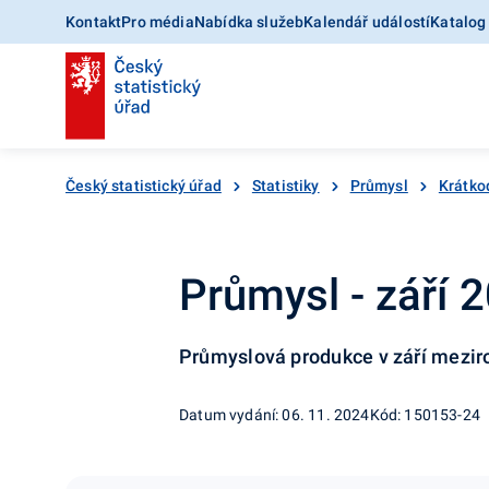
Kontakt
Pro média
Nabídka služeb
Kalendář událostí
Katalog
Český statistický úřad
Statistiky
Průmysl
Krátko
Průmysl - září 
Průmyslová produkce v září mezir
Datum vydání: 06. 11. 2024
Kód: 150153-24