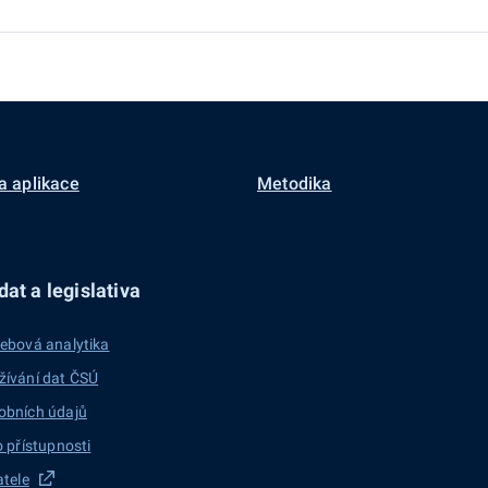
a aplikace
Metodika
at a legislativa
ebová analytika
žívání dat ČSÚ
obních údajů
o přístupnosti
atele