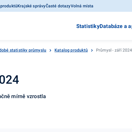
 produktů
Krajské správy
Časté dotazy
Volná místa
Statistiky
Databáze a a
dobé statistiky průmyslu
Katalog produktů
Průmysl - září 202
2024
očně mírně vzrostla