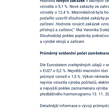
Hodnota
nových zakázek
v běžných c
vzrostla o 5,1 %
.
Nové zakázky ze zahra
vzrostly o 12,4 %. Meziměsíčně byla h
podařilo uzavřít dlouhodobé zakázky p
zařízení. Hodnota nových zakázek vzrost
přístrojů a zařízení,
“ říká Veronika Dole
Dlouhodobý pokles poptávky pokračoval 
a výrobě strojů a zařízení.
Průměrný evidenční počet zaměstnan
Dle
Eurostatem
zveřejněných údajů v
s
v EU27 o 0,2 %. Největší meziroční růs
průmysl vzrostl o 1,5 %. Výkon německé
nejvíce vzrostla výroba počítačů, elektr
a nejvyšší pokles zaznamenala výroba o
předběžného harmonogramu 13. 11. 2
Detailnější informace o vývoji průmyslo