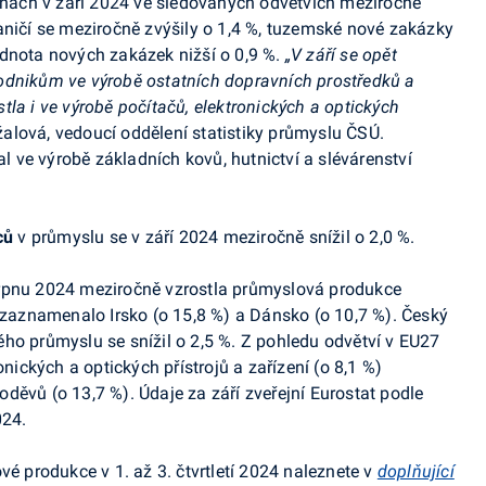
enách v
září 2024
ve sledovaných odvětvích meziročně
ničí se meziročně zvýšily o 1,4 %, tuzemské nové zakázky
odnota nových zakázek nižší o 0,9 %.
„V září se opět
odnikům ve výrobě ostatních dopravních prostředků a
la i ve výrobě počítačů, elektronických a optických
žalová, vedoucí oddělení statistiky průmyslu ČSÚ.
ve výrobě základních kovů, hutnictví a slévárenství
ců
v průmyslu se v
září
2024
meziročně snížil o 2,0 %.
rpnu
2024 meziročně vzrostla průmyslová produkce
t zaznamenalo Irsko (o 15,8 %) a Dánsko (o 10,7 %). Český
ho průmyslu se snížil o 2,5 %. Z pohledu odvětví v EU27
onických a optických přístrojů a zařízení (o 8,1 %)
děvů (o 13,7 %). Údaje za září zveřejní
Eurostat
podle
024.
vé produkce v 1. až 3. čtvrtletí 2024 naleznete v
doplňující