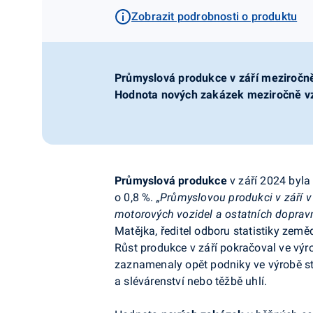
Zobrazit podrobnosti o produktu
Průmyslová produkce v září meziročně 
Hodnota nových zakázek meziročně vzr
Průmyslová produkce
v
září
2024
byla
o 0,8 %.
„Průmyslovou produkci v září v
motorových vozidel a ostatních dopravn
Matějka, ředitel odboru statistiky zeměd
Růst produkce v září pokračoval ve výro
zaznamenaly opět podniky ve výrobě str
a slévárenství nebo těžbě uhlí.