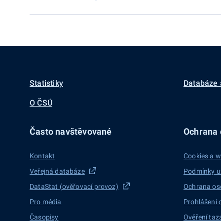
Statistiky
Databáze 
O ČSÚ
Často navštěvované
Ochrana d
Kontakt
Cookies a w
Veřejná databáze
Podmínky u
DataStat (ověřovací provoz)
Ochrana os
Pro média
Prohlášení 
Časopisy
Ověření taz