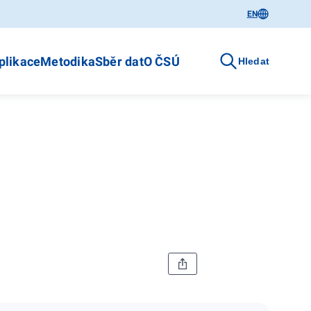
EN
plikace
Metodika
Sběr dat
O ČSÚ
Hledat
4