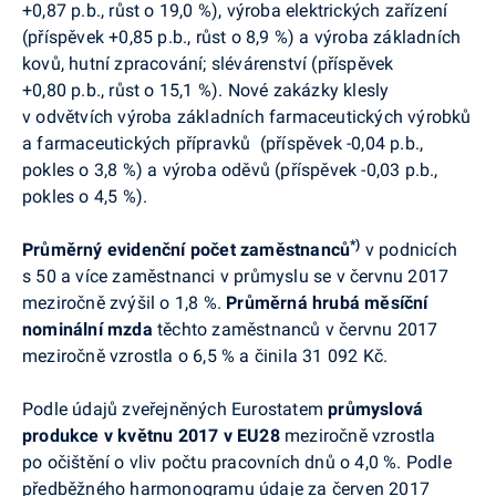
+0,87 p.b., růst o 19,0 %), výroba elektrických zařízení
(příspěvek +0,85 p.b., růst o 8,9 %) a výroba základních
kovů, hutní zpracování; slévárenství (příspěvek
+0,80 p.b., růst o 15,1 %).
Nové zakázky klesly
v odvětvích výroba základních farmaceutických výrobků
a farmaceutických přípravků
(příspěvek -0,04 p.b.,
pokles o 3,8 %) a výroba oděvů (příspěvek -0,03 p.b.,
pokles o 4,5 %).
*)
Průměrný evidenční počet zaměstnanců
v podnicích
s 50 a více zaměstnanci v průmyslu se
v červnu 2017
meziročně zvýšil o 1,8 %.
Průměrná hrubá měsíční
nominální mzda
těchto
zaměstnanců v červnu 2017
meziročně vzrostla o 6,5 % a činila 31 092 Kč.
Podle údajů zveřejněných Eurostatem
průmyslová
produkce
v
květnu 2017 v
EU28
meziročně vzrostla
po očištění o vliv počtu pracovních dnů o 4,0 %.
Podle
předběžného harmonogramu ú
daje za červen 2017