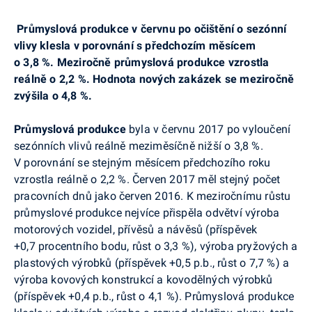
Průmyslová produkce v červnu po očištění o sezónní
vlivy klesla v porovnání s předchozím měsícem
o 3,8 %. Meziročně průmyslová produkce vzrostla
reálně o 2,2 %.
Hodnota nových zakázek se meziročně
zvýšila o 4,8 %.
Průmyslová produkce
byla v červnu 2017 po vyloučení
sezónních vlivů reálně meziměsíčně nižší o 3,8 %.
V porovnání se stejným měsícem předchozího roku
vzrostla reálně o 2,2 %. Červen 2017 měl stejný počet
pracovních dnů jako červen 2016. K meziročnímu růstu
průmyslové produkce nejvíce přispěla odvětví
výroba
motorových vozidel, přívěsů a návěsů (příspěvek
+0,7 procentního bodu, růst o 3,3 %), výroba pryžových a
plastových výrobků (příspěvek +0,5 p.b., růst o 7,7 %) a
výroba
kovových konstrukcí a kovodělných výrobků
(příspěvek +0,4 p.b., růst o 4,1 %).
Průmyslová produkce