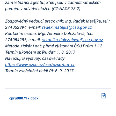
zaměstnanci agentur, kteří jsou v zaměstnaneckém
poměru v odvětví služeb (CZ-NACE 78.2)
.
Zodpovědný vedoucí pracovník:
Ing.
Radek Matějka, tel.:
274052894, e-mail:
radek.matejka@csu.gov.cz
Kontaktní osoba:
Mgr.Veronika Doležalová, tel.:
274054286, e-mail:
veronika.dolezalova@csu.gov.cz
Metoda získání dat:
přímé zjišťování ČSÚ Prům 1-12
Termín ukončení sběru dat:
1. 8. 2017
Navazující výstupy:
časové řady
https://www.czso.cz/csu/czso/pru_cr
Termín zveřejnění další RI:
6. 9. 2017
cpru080717.docx