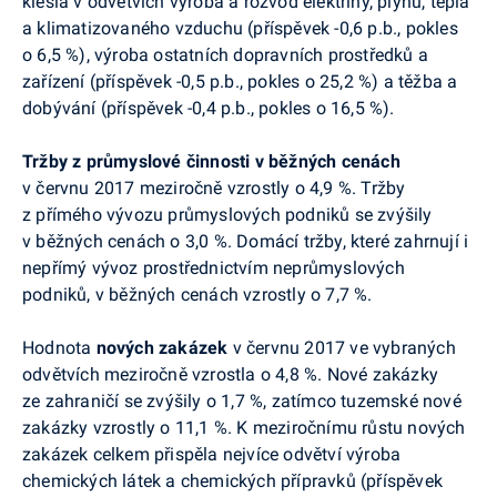
klesla v odvětvích výroba a rozvod elektřiny, plynu, tepla
a klimatizovaného vzduchu (příspěvek -0,6 p.b., pokles
o 6,5 %), výroba ostatních dopravních prostředků a
zařízení (příspěvek -0,5 p.b., pokles o 25,2 %) a těžba a
dobývání (příspěvek -0,4 p.b., pokles o 16,5 %)
.
Tržby z průmyslové činnosti v běžných cenách
v červnu 2017 meziročně vzrostly o 4,9 %. Tržby
z přímého vývozu průmyslových podniků se zvýšily
v běžných cenách o 3,0 %. Domácí tržby, které zahrnují i
nepřímý vývoz prostřednictvím neprůmyslových
podniků, v běžných cenách vzrostly o 7,7 %.
Hodnota
nových zakázek
v červnu 2017 ve vybraných
odvětvích meziročně vzrostla o 4,8 %. Nové zakázky
ze zahraničí se zvýšily o 1,7 %, zatímco tuzemské nové
zakázky vzrostly o 11,1 %.
K meziročnímu růstu nových
zakázek celkem přispěla nejvíce odvětví
výroba
chemických látek a chemických přípravků (příspěvek