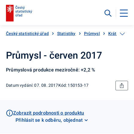
Český statistický úřad
Statistiky
Průmysl
Krátkodobé s
Průmysl - červen 2017
Průmyslová produkce meziročně: +2,2 %
Datum vydání: 07. 08. 2017
Kód: 150153-17
Zobrazit podrobnosti o produktu
Přihlásit se k odběru, objednat