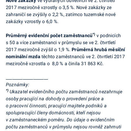
Nové zakázky
ve vybraných odvětvích
ve 2. čtvrtletí
2017
meziročně vzrostly o 3,5
%.
Nové zakázky ze
zahraničí se zvýšily o 2,2 %, zatímco tuzemské nové
zakázky vzrostly o 6,0 %.
*)
Průměrný evidenční počet zaměstnanců
v podnicích
s 50 a více zaměstnanci v průmyslu se
ve 2. čtvrtletí
2017
meziročně zvýšil o 1,9 %.
Průměrná hrubá měsíční
nominální mzda
těchto zaměstnanců
ve 2. čtvrtletí 2017
meziročně vzrostla
o 8,0 % a činila 31 863 Kč.
____________________
Poznámky:
*)
Ukazatel evidenčního počtu zaměstnanců nezahrnuje
osoby pracující na dohody o provedení práce a
o pracovní činnosti, pracující majitele podniků a
spolupracující členy domácnosti, kteří nejsou
v zaměstnaneckém poměru. Do údaje o evidenčním
počtu zaměstnanců v průmyslu nejsou rovněž zahrnuti