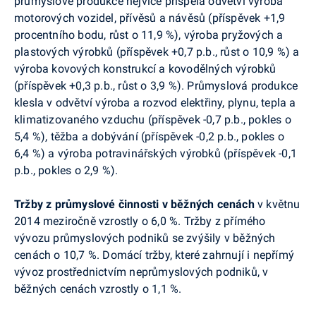
průmyslové produkce nejvíce přispěla odvětví výroba
motorových vozidel, přívěsů a návěsů (příspěvek +1,9
procentního bodu, růst o 11,9 %), výroba pryžových a
plastových výrobků (příspěvek +0,7 p.b., růst o 10,9 %) a
výroba kovových konstrukcí a kovodělných výrobků
(příspěvek +0,3 p.b., růst o 3,9 %). Průmyslová produkce
klesla v odvětví výroba a rozvod elektřiny, plynu, tepla a
klimatizovaného vzduchu (příspěvek -0,7 p.b., pokles o
5,4 %), těžba a dobývání (příspěvek -0,2 p.b., pokles o
6,4 %) a výroba potravinářských výrobků (příspěvek -0,1
p.b., pokles o 2,9 %).
Tržby z průmyslové činnosti v běžných cenách
v květnu
2014 meziročně vzrostly o 6,0 %.
Tržby z přímého
vývozu průmyslových podniků se zvýšily v běžných
cenách o 10,7 %. Domácí tržby, které zahrnují i nepřímý
vývoz prostřednictvím neprůmyslových podniků, v
běžných cenách vzrostly o 1,1 %.