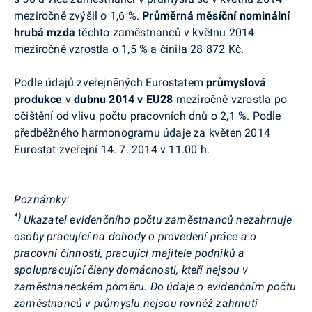
meziročně zvýšil o 1,6 %.
Průměrná měsíční nominální
hrubá mzda
těchto zaměstnanců v květnu 2014
meziročně vzrostla o 1,5 %
a činila 28 872 Kč.
Podle údajů zveřejněných Eurostatem
průmyslová
produkce
v
dubnu 2014
v EU28
meziročně vzrostla po
očištění od vlivu počtu pracovních dnů o 2,1 %. Podle
předběžného harmonogramu údaje za květen 2014
Eurostat zveřejní 14. 7. 2014 v 11.00 h.
Poznámky:
*)
Ukazatel evidenčního počtu zaměstnanců nezahrnuje
osoby pracující na dohody o provedení práce a o
pracovní činnosti, pracující majitele podniků a
spolupracující členy domácnosti, kteří nejsou v
zaměstnaneckém poměru. Do údaje o evidenčním počtu
zaměstnanců v průmyslu nejsou rovněž zahrnuti