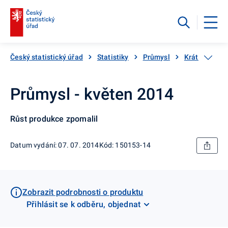
Český statistický úřad
Statistiky
Průmysl
Krátkodobé s
Průmysl - květen 2014
Růst produkce zpomalil
Datum vydání: 07. 07. 2014
Kód: 150153-14
Zobrazit podrobnosti o produktu
Přihlásit se k odběru, objednat