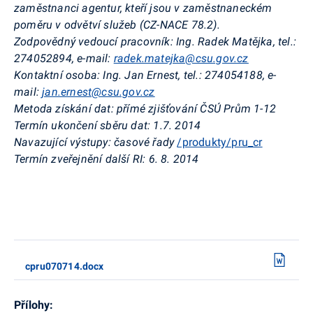
zaměstnanci agentur, kteří jsou v zaměstnaneckém
poměru v odvětví služeb (CZ-NACE 78.2).
Zodpovědný vedoucí pracovník: Ing. Radek Matějka, tel.:
274052894, e-mail:
radek.matejka@csu.gov.cz
Kontaktní osoba: Ing. Jan Ernest, tel.: 274054188, e-
mail:
jan.ernest@csu.gov.cz
Metoda získání dat: přímé zjišťování ČSÚ Prům 1-12
Termín ukončení sběru dat: 1.7. 2014
Navazující výstupy: časové řady
/produkty/pru_cr
Termín zveřejnění další RI: 6. 8. 2014
cpru070714.docx
Přílohy: