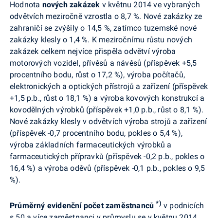
Hodnota
nových zakázek
v květnu 2014 ve vybraných
odvětvích meziročně vzrostla o 8,7 %. Nové zakázky ze
zahraničí se zvýšily o 14,5 %, zatímco tuzemské nové
zakázky klesly o 1,4 %. K meziročnímu růstu nových
zakázek celkem nejvíce přispěla odvětví výroba
motorových vozidel, přívěsů a návěsů (příspěvek +5,5
procentního bodu, růst o 17,2 %), výroba počítačů,
elektronických a optických přístrojů a zařízení (příspěvek
+1,5 p.b., růst o 18,1 %) a výroba kovových konstrukcí a
kovodělných výrobků (příspěvek +1,0 p.b., růst o 8,1 %).
Nové zakázky klesly v odvětvích
výroba strojů a zařízení
(příspěvek -0,7 procentního bodu, pokles o 5,4 %),
výroba základních farmaceutických výrobků a
farmaceutických přípravků (příspěvek -0,2 p.b., pokles o
16,4 %) a výroba oděvů (příspěvek -0,1 p.b., pokles o 9,5
%).
*)
Průměrný evidenční počet zaměstnanců
v podnicích
s 50 a více zaměstnanci v průmyslu se v květnu 2014