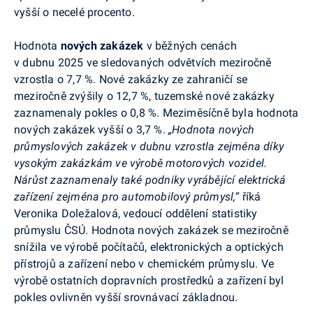
vyšší o necelé procento.
Hodnota
nových
zakázek
v běžných cenách
v
dubnu
2025
ve sledovaných odvětvích meziročně
vzrostla
o
7,7
%
.
Nové zakázky ze zahraničí se
meziročně
zvýšily
o
12,7
%, tuzemské nové zakázky
zaznamenaly pokles
o
0,8
%. Meziměsíčně byla hodnota
nových zakázek
vyšší
o
3,7
%.
„Hodnota nových
průmyslových zakázek v dubnu vzrostla zejména díky
vysokým zakázkám ve výrobě motorových vozidel.
Nárůst zaznamenaly také podniky vyrábějící elektrická
zařízení zejména pro automobilový průmysl,“
říká
Veronika Doležalová, vedoucí oddělení statistiky
průmyslu ČSÚ. Hodnota nových zakázek se meziročně
snížila ve výrobě počítačů, elektronických a optických
přístrojů a zařízení nebo v chemickém průmyslu. Ve
výrobě ostatních dopravních prostředků a zařízení byl
pokles ovlivněn vyšší srovnávací základnou.