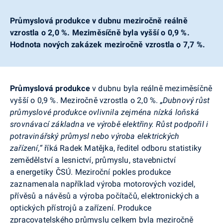
Průmyslová produkce v dubnu meziročně reálně
vzrostla o 2,0 %. Meziměsíčně byla vyšší o 0,9 %.
Hodnota nových zakázek meziročně vzrostla o 7,7 %.
Průmyslová produkce
v
dubnu
byla reálně meziměsíčně
vyšší
o
0,9
%. Meziročně
vzrostla
o
2,0
%.
„Dubnový růst
průmyslové produkce ovlivnila zejména nízká loňská
srovnávací základna ve výrobě elektřiny. Růst podpořil i
potravinářský průmysl nebo výroba elektrických
zařízení,“
říká Radek Matějka, ředitel odboru statistiky
zemědělství a lesnictví, průmyslu, stavebnictví
a energetiky ČSÚ. Meziroční pokles produkce
zaznamenala například výroba motorových vozidel,
přívěsů a návěsů a výroba počítačů, elektronických a
optických přístrojů a zařízení. Produkce
zpracovatelského průmyslu celkem byla meziročně