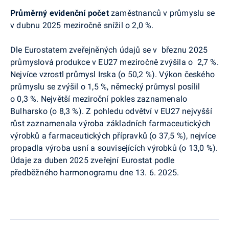
Průměrný
evidenční
počet
zaměstnanců v průmyslu se
v
dubnu
2025
meziročně
snížil
o
2,0
%.
Dle Eurostatem zveřejněných údajů se v
březnu
20
25
průmyslová produkce v EU27 meziročně zvýšila o
2,7
%.
Nejvíce vzrostl průmysl
Irska
(o
50,2
%). Výkon českého
průmyslu se
zvýšil
o
1,5
%, německý průmysl
posílil
o
0,3
%. Největší meziroční pokles zaznamenalo
Bulharsko
(o
8,3
%). Z pohledu odvětví v EU27 nejvyšší
růst zaznamenala
výroba základních farmaceutických
výrobků a farmaceutických přípravků
(o
37,5
%), nejvíce
propadla
výroba usní a souvisejících výrobků
(o
13,0
%).
Údaje za
duben
2025 zveřejní Eurostat podle
předběžného harmonogramu dne
13. 6. 2025
.