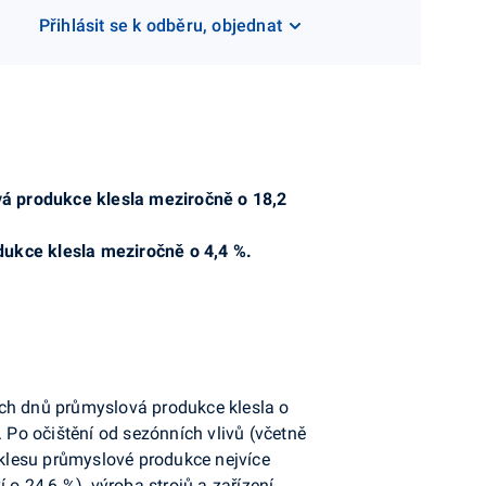
Přihlásit se k odběru, objednat
vá produkce klesla meziročně o 18,2
dukce klesla meziročně o 4,4 %.
ních dnů průmyslová produkce klesla o
Po očištění od sezónních vlivů (včetně
klesu průmyslové produkce nejvíce
 o 24,6 %), výroba strojů a zařízení