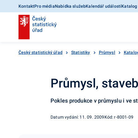
Kontakt
Pro média
Nabídka služeb
Kalendář událostí
Katalog
Český statistický úřad
Statistiky
Průmysl
Katalo
Průmysl, staveb
Pokles produkce v průmyslu i ve s
Datum vydání: 11. 09. 2009
Kód: r-8001-09