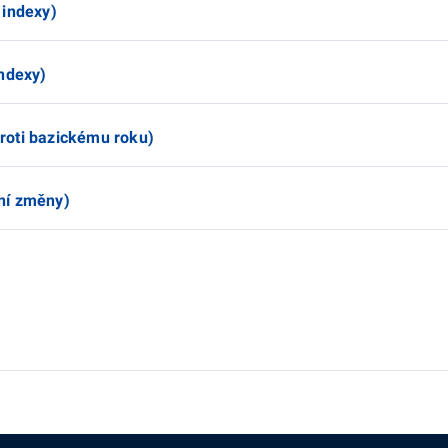
 indexy)
indexy)
roti bazickému roku)
ní změny)