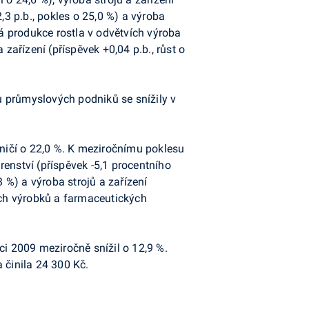
,3 p.b., pokles o 25,0 %) a výroba
vá produkce rostla v odvětvích výroba
zařízení (příspěvek +0,04 p.b., růst o
u průmyslových podniků se snížily v
ničí o 22,0 %. K meziročnímu poklesu
enství (příspěvek -5,1 procentního
3 %) a výroba strojů a zařízení
kých výrobků a farmaceutických
nci 2009 meziročně
snížil o 12,9 %.
 činila 24 300 Kč.