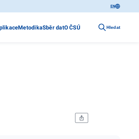
EN
plikace
Metodika
Sběr dat
O ČSÚ
Hledat