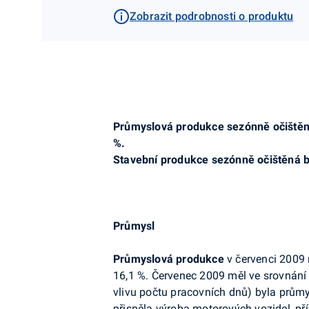
Zobrazit podrobnosti o produktu
Průmyslová produkce sezónně očiště
%.
Stavební produkce sezónně očištěná
b
Průmysl
Průmyslová produkce
v červenci 2009 
16,1 %. Červenec 2009 měl ve srovnání
vlivu počtu pracovních dnů) byla prům
přispěla výroba motorových vozidel, pří