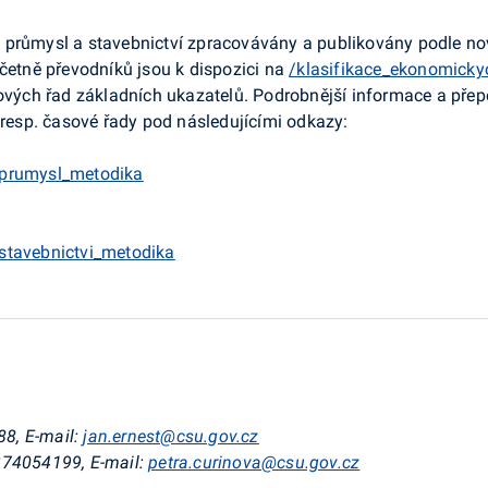
 průmysl a stavebnictví zpracovávány a publikovány podle nov
včetně převodníků jsou k dispozici na
/klasifikace_ekonomicky
asových řad základních ukazatelů. Podrobnější informace a př
 resp. časové řady pod následujícími odkazy:
/prumysl_metodika
stavebnictvi_metodika
88, E-mail:
jan.ernest@csu.gov.cz
: 274054199, E-mail:
petra.curinova@csu.gov.cz