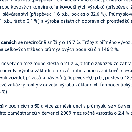
 výroba kovových konstrukcí a kovodělných výrobků (příspěvek -2
 slévárenství (příspěvek -1,6 p.b., pokles o 32,6 %). Průmyslo
p.b., růst o 3,1 %) a výroba ostatních dopravních prostředků a 
h cenách
se meziročně snížily o 19,7 %. Tržby z přímého vývoz
na celkových tržbách průmyslových podniků činil 46,2 %.
odvětvích meziročně klesla o 21,2 %, z toho zakázek ze zahra
 odvětví výroba základních kovů, hutní zpracování kovů; slévár
ch vozidel, přívěsů a návěsů (příspěvek -5,0 p.b., pokles o 18,
. Nové zakázky rostly v odvětví výroba základních farmaceutic
5 %).
ců
v podnicích s 50 a více zaměstnanci v průmyslu se v červe
hto zaměstnanců v červenci 2009 meziročně vzrostla o 2,4 % a