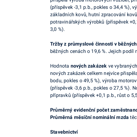
(příspěvek -3,1 p.b., pokles o 34,4 %),
základních kovů, hutní zpracování kovů;
potravinářských výrobků (příspěvek +0,1 
3,0 %).
Tržby z průmyslové činnosti v běžnýc
běžných cenách o 19,6 %. Jejich podíl 
Hodnota
nových zakázek
ve vybraných 
nových zakázek celkem nejvíce přispěla
bodu, pokles o 49,5 %), výroba motorový
(příspěvek -3,6 p.b., pokles o 27,5 %)
přípravků (příspěvek +0,1 p.b., růst o 5,
Průměrný evidenční počet zaměstnan
Průměrná měsíční nominální mzda
těc
Stavebnictví