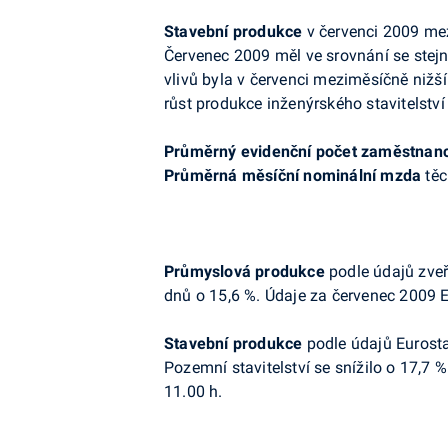
Stavební produkce
v červenci 2009 mezi
Červenec 2009 měl ve srovnání se ste
vlivů byla v červenci meziměsíčně nižší
růst produkce inženýrského stavitelství (
Průměrný evidenční počet zaměstnan
Průměrná měsíční nominální mzda
těc
Průmyslová produkce
podle údajů zve
dnů o
15,6 %. Údaje za červenec 2009 Eu
Stavební produkce
podle údajů Eurost
Pozemní stavitelství se snížilo o 17,7 %
11.00 h.