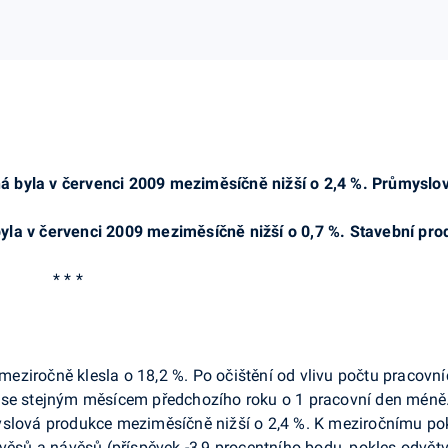
ná
byla
v červenci 2009 meziměsíčně
nižší o 2,4 %. Průmyslo
yla v červenci 2009 meziměsíčně nižší o 0,7 %. Stavební pro
* * *
meziročně klesla o 18,2 %. Po očištění od vlivu počtu pracov
 se stejným měsícem předchozího roku o 1 pracovní den méně. 
yslová produkce meziměsíčně nižší o 2,4 %. K meziročnímu po
věsů a návěsů (příspěvek -3,9 procentního bodu, pokles odvětví