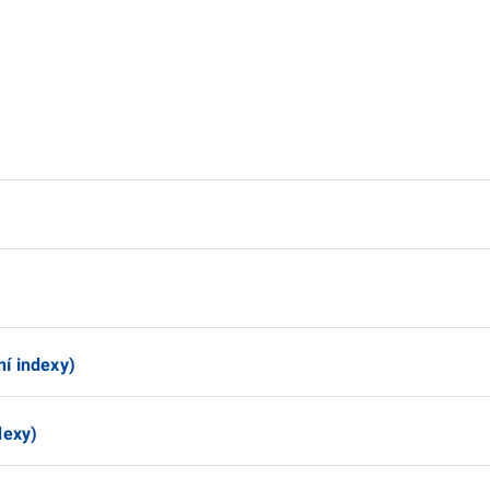
í indexy)
dexy)