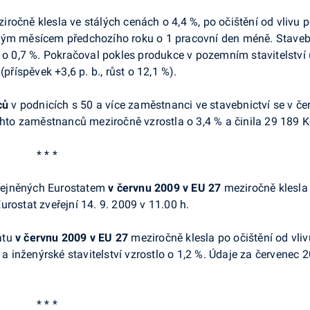
ročně klesla ve stálých cenách o 4,4 %, po očištění od vlivu p
jným měsícem předchozího roku o 1 pracovní den méně. Staveb
 o 0,7 %. Pokračoval pokles produkce v pozemním stavitelství (p
příspěvek +3,6 p. b., růst o 12,1 %).
ců
v podnicích s 50 a více zaměstnanci ve stavebnictví se v č
hto zaměstnanců meziročně vzrostla o 3,4 % a činila 29 189 K
* * *
řejněných Eurostatem
v červnu 2009
v EU 27
meziročně klesla 
rostat zveřejní 14. 9. 2009 v 11.00 h.
atu
v červnu 2009 v EU 27
meziročně klesla po očištění od vli
 a inženýrské stavitelství vzrostlo o 1,2 %. Údaje za červenec 
* * *