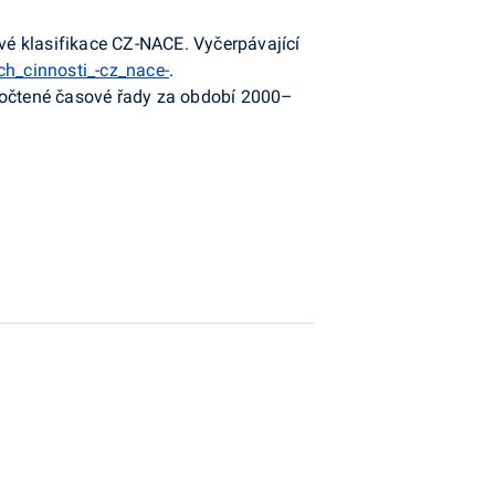
é klasifikace CZ-NACE. Vyčerpávající
ch_cinnosti_-cz_nace-
.
epočtené časové řady za období 2000–