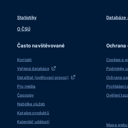
Statistiky
Databáze 
O ČSÚ
Často navštěvované
Ochrana d
Kontakt
Cookies a w
Veřejná databáze
Podmínky u
DataStat (ověřovací provoz)
Ochrana os
Pro média
Prohlášení 
Časopisy
Ověření taz
Nabídka služeb
Katalog produktů
Kalendář událostí
Mapa webu