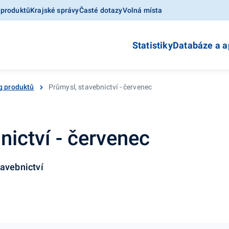
 produktů
Krajské správy
Časté dotazy
Volná místa
Statistiky
Databáze a a
g produktů
Průmysl, stavebnictví - červenec
nictví - červenec
tavebnictví