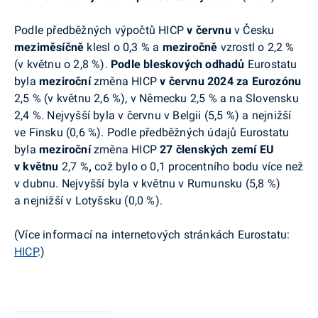
Podle předběžných výpočtů HICP
v červnu
v Česku
meziměsíčně
klesl o 0,3 % a
meziročně
vzrostl o 2,2 %
(v květnu o 2,8 %).
Podle bleskových odhadů
Eurostatu
byla
meziroční
změna HICP
v červnu
2024
za Eurozónu
2,5 % (v květnu 2,6 %), v Německu 2,5 % a na Slovensku
2,4 %.
Nejvyšší byla v červnu v Belgii (5,5 %) a nejnižší
ve Finsku (0,6 %). P
odle předběžných údajů
Eurostatu
byla
meziroční
změna HICP
27 členských zemí EU
v květnu
2,7 %
,
což bylo o 0,1 procentního bodu více než
v dubnu.
Nejvyšší byla v květnu v Rumunsku (5,8 %)
a nejnižší v Lotyšsku (0,0 %).
(Více informací na internetových stránkách
Eurostatu
:
HICP
.)