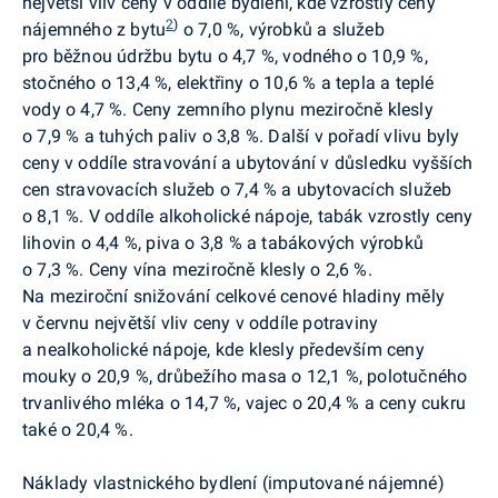
největší vliv ceny v oddíle bydlení, kde vzrostly ceny
2
)
nájemného z bytu
o 7,0 %, výrobků a služeb
pro běžnou údržbu bytu o 4,7 %, vodného o 10,9 %,
stočného o 13,4 %, elektřiny o 10,6 % a tepla a teplé
vody o 4,7 %. Ceny zemního plynu meziročně klesly
o 7,9 % a tuhých paliv o 3,8 %. Další v pořadí vlivu byly
ceny v oddíle stravování a ubytování v důsledku vyšších
cen stravovacích služeb o 7,4 % a ubytovacích služeb
o 8,1 %. V oddíle alkoholické nápoje, tabák vzrostly ceny
lihovin o 4,4 %, piva o 3,8 % a tabákových výrobků
o 7,3 %. Ceny vína meziročně klesly o 2,6 %.
Na meziroční snižování celkové cenové hladiny měly
v červnu největší vliv ceny v oddíle potraviny
a nealkoholické nápoje, kde klesly především ceny
mouky o 20,9 %, drůbežího masa o 12,1 %, polotučného
trvanlivého mléka o 14,7 %, vajec o 20,4 % a ceny cukru
také o 20,4 %.
Náklady vlastnického bydlení (imputované nájemné)