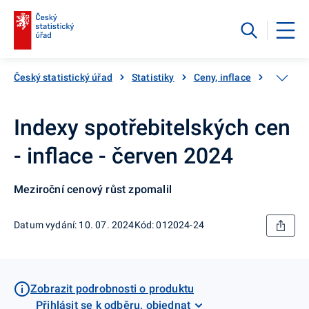
Český statistický úřad
Statistiky
Ceny, inflace
Inflace,
Indexy spotřebitelských cen
- inflace - červen 2024
Meziroční cenový růst zpomalil
Datum vydání: 10. 07. 2024
Kód: 012024-24
Zobrazit podrobnosti o produktu
Přihlásit se k odběru, objednat