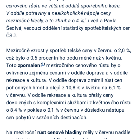
cenového růstu ve většině oddílů spotřebního koše.
V oddíle potraviny a nealkoholické nápoje ceny
meziročně klesly, a to zhruba o 4 %,
“
uvedla Pavla
Šedivá, vedoucí oddělení statistiky spotřebitelských cen
ČSÚ.
Meziročně vzrostly spotřebitelské ceny v červnu o 2,0 %,
což bylo o 0,6 procentního bodu méně než v květnu.
1
)
Toto
zpomalení
meziročního cenového růstu
bylo
ovlivněno zejména cenami v oddíle doprava a v oddíle
rekreace a kultura. V oddíle doprava zmírnil růst cen
pohonných hmot a olejů z 10,8 % v květnu na 6,1 %
v červnu. V oddíle rekreace a kultura přešly ceny
dovolených s komplexními službami z květnového růstu
o 8,4 % v pokles o 0,1 % v červnu v důsledku nástupu
cen pobytů v sezónních destinacích.
Na meziroční
růst cenové hladiny
měly v červnu nadále