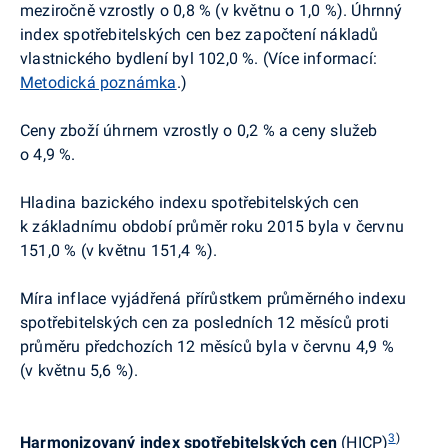
meziročně vzrostly o 0,8 % (v květnu o 1,0 %). Úhrnný
index spotřebitelských cen bez započtení nákladů
vlastnického bydlení byl 102,0 %. (Více informací:
Metodická poznámka
.)
Ceny zboží úhrnem vzrostly o 0,2 % a ceny služeb
o 4,9 %.
Hladina bazického indexu spotřebitelských cen
k základnímu období průměr roku 2015 byla v červnu
151,0 % (v květnu 151,4 %).
Míra inflace vyjádřená přírůstkem průměrného indexu
spotřebitelských cen za posledních 12 měsíců proti
průměru předchozích 12 měsíců byla v červnu 4,9 %
(v květnu 5,6 %).
3
)
Harmonizovaný index spotřebitelských cen
(HICP)