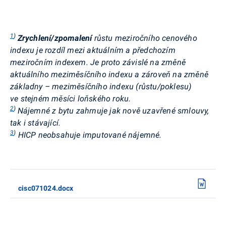
1
)
Zrychlení/zpomalení
růstu meziročního cenového
indexu je rozdíl mezi aktuálním a předchozím
meziročním indexem. Je proto závislé na změně
aktuálního
meziměsíčního indexu a zároveň na změně
základny – meziměsíčního indexu (růstu/poklesu)
ve stejném měsíci loňského roku.
2
)
Nájemné z bytu zahrnuje jak nově uzavřené smlouvy,
tak i stávající.
3
)
HICP neobsahuje imputované nájemné.
cisc071024.docx