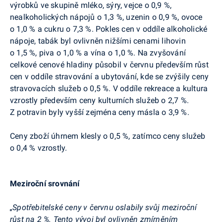
výrobků ve skupině mléko, sýry, vejce o 0,9 %,
nealkoholických nápojů o 1,3 %, uzenin o 0,9 %, ovoce
o 1,0 % a cukru o 7,3 %. Pokles cen v oddíle alkoholické
nápoje, tabák byl ovlivněn nižšími cenami lihovin
o 1,5 %, piva o 1,0 % a vína o 1,0 %. Na zvyšování
celkové cenové hladiny působil v červnu především růst
cen v oddíle stravování a ubytování, kde se zvýšily ceny
stravovacích služeb o 0,5 %. V oddíle rekreace a kultura
vzrostly především ceny kulturních služeb o 2,7 %.
Z potravin byly vyšší zejména ceny másla o 3,9 %.
Ceny zboží úhrnem klesly o 0,5 %, zatímco ceny služeb
o 0,4 % vzrostly.
Meziroční srovnání
„Spotřebitelské ceny v červnu oslabily svůj meziroční
růst na 2 %. Tento vývoj byl ovlivněn zmírněním