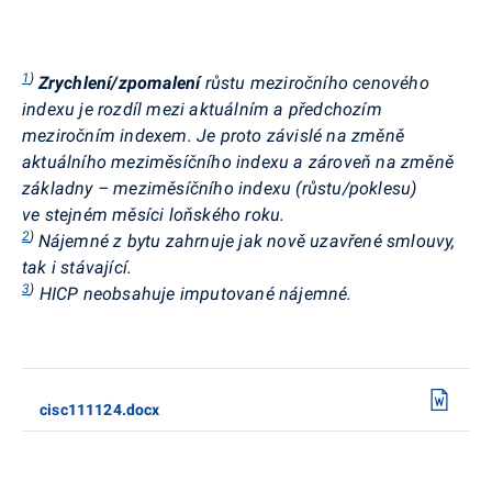
1
)
Zrychlení/zpomalení
růstu meziročního cenového
indexu je rozdíl mezi aktuálním a předchozím
meziročním indexem. Je proto závislé na změně
aktuálního
meziměsíčního indexu a zároveň na změně
základny – meziměsíčního indexu (růstu/poklesu)
ve stejném měsíci loňského roku.
2
)
Nájemné z bytu zahrnuje jak nově uzavřené smlouvy,
tak i stávající.
3
)
HICP neobsahuje imputované nájemné.
cisc111124.docx