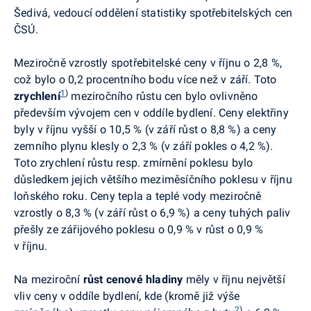
Šedivá,
vedoucí oddělení statistiky spotřebitelských cen
ČSÚ
.
Meziročně vzrostly spotřebitelské ceny v říjnu o 2,8 %,
což bylo o 0,2 procentního bodu více než v září. Toto
1
)
zrychlení
meziročního růstu cen bylo ovlivněno
především vývojem cen v oddíle bydlení. Ceny elektřiny
byly v říjnu vyšší o 10,5 % (v září růst o 8,8 %) a ceny
zemního plynu klesly o 2,3 % (v září pokles o 4,2 %).
Toto zrychlení růstu resp. zmírnění poklesu bylo
důsledkem jejich většího meziměsíčního poklesu v říjnu
loňského roku. Ceny tepla a teplé vody meziročně
vzrostly o 8,3 % (v září růst o 6,9 %) a ceny tuhých paliv
přešly ze zářijového poklesu o 0,9 % v růst o 0,9 %
v říjnu.
Na meziroční
růst cenové hladiny
měly v říjnu největší
vliv ceny v oddíle bydlení, kde (kromě již výše
2
)