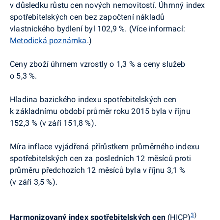
v důsledku růstu cen nových nemovitostí
. Úhrnný index
spotřebitelských cen bez započtení nákladů
vlastnického bydlení byl 102,9 %. (Více informací:
Metodická poznámka
.)
Ceny zboží úhrnem vzrostly o 1,3 % a ceny služeb
o 5,3 %.
Hladina bazického indexu spotřebitelských cen
k základnímu období průměr roku 2015 byla v říjnu
152,3 % (v září 151,8 %).
Míra inflace vyjádřená přírůstkem průměrného indexu
spotřebitelských cen za posledních 12 měsíců proti
průměru předchozích 12 měsíců byla v říjnu 3,1 %
(v září 3,5 %).
3
)
Harmonizovaný index spotřebitelských cen
(HICP)