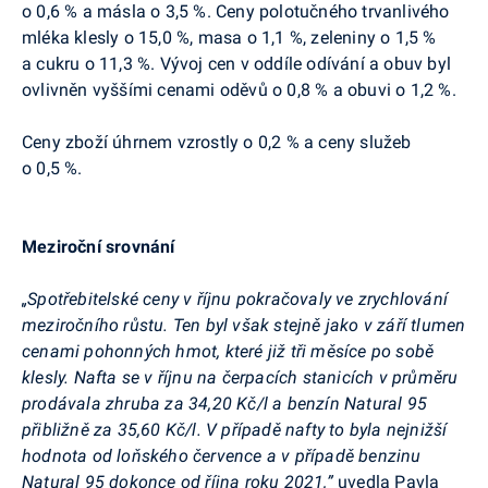
o 0,6 % a másla o 3,5 %. Ceny polotučného trvanlivého
mléka klesly o 15,0 %, masa o 1,1 %, zeleniny o 1,5 %
a cukru o 11,3 %. Vývoj cen v oddíle odívání a obuv byl
ovlivněn vyššími cenami oděvů o 0,8 % a obuvi o 1,2 %.
Ceny zboží úhrnem vzrostly o 0,2 % a ceny služeb
o 0,5 %.
Meziroční srovnání
„Spotřebitelské ceny v říjnu pokračovaly ve zrychlování
meziročního růstu. Ten byl však stejně jako v září tlumen
cenami pohonných hmot, které již tři měsíce po sobě
klesly. Nafta se v říjnu na čerpacích stanicích v průměru
prodávala zhruba za 34,20 Kč/l a benzín Natural 95
přibližně za 35,60 Kč/l. V případě nafty to byla nejnižší
hodnota od loňského července a v případě benzinu
Natural 95 dokonce od října roku 2021,”
uvedla Pavla