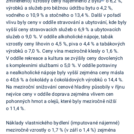
zmíněného) vzrostly ceny
nájemného z bytu
o 6,2 %,
výrobků a služeb pro běžnou údržbu bytu o 4,2 %,
vodného o 10,9 % a stočného o 13,4 %. Další v pořadí
vlivu byly ceny v oddíle stravování a ubytování, kde byly
vyšší ceny stravovacích služeb o 6,9 % a ubytovacích
služeb o 9,0 %. V oddíle alkoholické nápoje, tabák
vzrostly ceny lihovin o 4,5 %, piva o 4,4 % a tabákových
výrobků o 7,0 %. Ceny vína meziročně klesly o 1,6 %.
V oddíle rekreace a kultura se zvýšily ceny dovolených
s komplexními službami o 5,0 %. V oddíle potraviny
a nealkoholické nápoje byly vyšší zejména ceny másla
o 40,6 % a čokolády a čokoládových výrobků o 14,4 %.
N
a meziroční snižování cenové hladiny působily v říjnu
nejvíce ceny v oddíle doprava zejména vlivem cen
pohonných hmot a olejů, které byly meziročně nižší
o 11,4 %.
Náklady vlastnického bydlení (imputované nájemné)
meziročně vzrostly o 1,7 % (v září o 1,4 %)
zejména