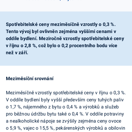
Spotřebitelské ceny meziměsíčně vzrostly o 0,3 %.
Tento vývoj byl ovlivněn zejména vyššími cenami v
oddíle bydlení. Meziročně vzrostly spotřebitelské ceny
v říjnu o 2,8 %, což bylo o 0,2 procentního bodu více
než v září.
Meziměsíční srovnání
Meziměsíčně vzrostly spotřebitelské ceny v říjnu o 0,3 %.
V oddíle bydlení byly vyšší především ceny tuhých paliv
o 1,7 %, nájemného z bytu o 0,4 % a výrobků a služeb
pro běžnou údržbu bytu také o 0,4 %. V oddíle potraviny
a nealkoholické nápoje se zvýšily zejména ceny ovoce
o 5,9 %, vajec o 15,5 %, pekárenských výrobků a obilovin