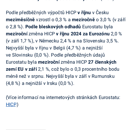
Podle předběžných výpočtů HICP
v říjnu
v Česku
meziměsíčně
vzrostl o 0,3 % a
meziročně
o 3,0 % (v září
o 2,8 %).
Podle bleskových odhadů
Eurostatu
byla
meziroční
změna HICP
v říjnu
2024
za Eurozónu
2,0 %
(v září 1,7 %), v Německu 2,4 % a na Slovensku 3,5 %.
Nejvyšší byla v říjnu v Belgii (4,7 %) a nejnižší
ve Slovinsku (0,0 %). P
odle předběžných údajů
Eurostatu
byla
meziroční
změna HICP
27 členských
zemí EU
v září
2,1 %, což bylo o 0,3 procentního bodu
méně než v srpnu.
Nejvyšší byla v září v Rumunsku
(4,8 %) a nejnižší v Irsku (0,0 %).
(Více informací na internetových stránkách
Eurostatu
:
HICP
.)