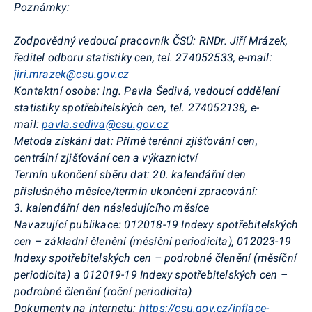
Poznámky:
Zodpovědný vedoucí pracovník ČSÚ:
RNDr. Jiří Mrázek,
ředitel odboru statistiky cen,
tel. 274052533, e-mail:
jiri.mrazek@csu.gov.cz
Kontaktní osoba:
Ing. Pavla Šedivá, vedoucí oddělení
statistiky spotřebitelských cen, tel. 274052138, e-
mail:
pavla.sediva@csu.gov.cz
Metoda získání dat:
Přímé terénní zjišťování cen,
centrální zjišťování cen a výkaznictví
Termín ukončení sběru dat:
20. kalendářní den
příslušného měsíce/termín ukončení zpracování:
3. kalendářní den následujícího měsíce
Navazující publikace:
012018-19 Indexy spotřebitelských
cen – základní členění (měsíční periodicita), 012023-19
Indexy spotřebitelských cen – podrobné členění (měsíční
periodicita) a 012019-19 Indexy spotřebitelských cen –
podrobné členění (roční periodicita)
Dokumenty na internetu:
https://csu.gov.cz/inflace-