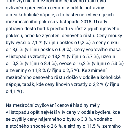
Toto zrychlení meziročního cenového růstu bylo
ovlivněno především cenami v oddíle potraviny
a nealkoholické nápoje, a to částečně i vlivem jejich
meziměsíčního poklesu v listopadu 2018. U řady
potravin došlo buď k přechodu v růst z jejich říjnového
poklesu, nebo ke zrychlení cenového růstu. Ceny mouky
byly vyšší o 7,1 % (v říjnu pokles o 0,2 %) a ceny cukru
o 13,6 % (v říjnu pokles o 6,9 %). Ceny vepřového masa
v listopadu vzrostly o 13,3 % (v říjnu o 5,7 %), uzenin
o 10,2 % (v říjnu o 8,4 %), ovoce o 16,2 % (v říjnu o 5,3 %)
a zeleniny o 11,8 % (v říjnu o 2,5 %). Ke zmírnění
meziročního cenového růstu došlo v oddíle alkoholické
nápoje, tabák, kde ceny lihovin vzrostly o 2,2 % (v říjnu
o 4,1 %).
Na meziroční zvyšování cenové hladiny měly
v listopadu opět
největší vliv ceny v oddíle bydlení, kde
se zvýšily ceny nájemného z bytu o 3,8 %, vodného
a stočného shodně o 2,6 %, elektřiny o 11,5 %, zemního