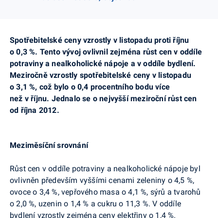
Spotřebitelské ceny vzrostly v listopadu proti říjnu
o 0,3 %. Tento vývoj ovlivnil zejména růst cen v oddíle
potraviny a nealkoholické nápoje a v oddíle bydlení.
Meziročně vzrostly spotřebitelské ceny v listopadu
o 3,1 %, což bylo o 0,4 procentního bodu více
než v říjnu. Jednalo se o nejvyšší meziroční růst cen
od října 2012.
Meziměsíční srovnání
Růst cen v oddíle potraviny a nealkoholické nápoje byl
ovlivněn především vyššími cenami zeleniny o 4,5 %,
ovoce o 3,4 %, vepřového masa o 4,1 %, sýrů a tvarohů
o 2,0 %, uzenin o 1,4 % a cukru o 11,3 %. V oddíle
bydlení vzrostly zejména ceny elektřiny o 1,4 %.