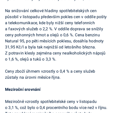
Na snižování celkové hladiny spotřebitelských cen
působil v listopadu především pokles cen v oddíle pošty
a telekomunikace, kde byly nižší ceny telefonních
a faxových služeb o 2,2 %. V oddíle doprava se snížily
ceny pohonných hmot a olejů o 0,6 %. Cena benzinu
Natural 95, po pěti měsících poklesu, dosáhla hodnoty
31,95 Kč/l a byla tak nejnižší od letošního března.
Z potravin klesly zejména ceny nealkoholických nápojů
o 1,6 %, olejů a tuků o 3,3 %.
Ceny zboží úhrnem vzrostly o 0,4 % a ceny služeb
zůstaly na úrovni měsíce října.
Meziroční srovnání
Meziročně
vzrostly spotřebitelské ceny v listopadu
o 3,1 %, což bylo o 0,4 procentního bodu více než v říjnu.