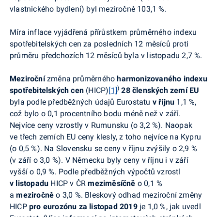
vlastnického bydlení) byl meziročně 103,1 %.
Míra inflace vyjádřená přírůstkem průměrného indexu
spotřebitelských cen za posledních 12 měsíců proti
průměru předchozích 12 měsíců byla v listopadu 2,7 %.
Meziroční
změna průměrného
harmonizovaného indexu
)
spotřebitelských cen
(HICP)
[1]
28 členských zemí EU
byla podle předběžných údajů Eurostatu
v říjnu
1,1 %,
což bylo o 0,1 procentního bodu méně než v září.
Nejvíce ceny vzrostly v Rumunsku (o 3,2 %).
Naopak
ve třech zemích EU ceny klesly, z toho nejvíce na Kypru
(
o 0,5 %). Na Slovensku
se ceny v říjnu zvýšily o 2,9 %
(v září o 3,0 %). V Německu byly ceny v říjnu i v září
vyšší o 0,9 %. Podle předběžných výpočtů vzrostl
v listopadu
HICP v ČR
meziměsíčně
o 0,1 %
a
meziročně
o 3,0 %. Bleskový odhad meziroční změny
HICP
pro
eurozónu
za
listopad 2019
je 1,0 %, jak uvedl