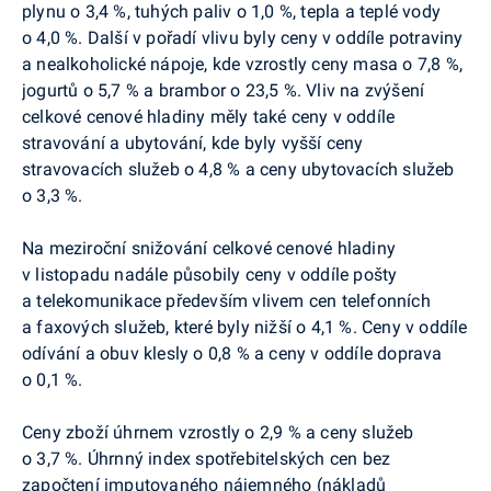
plynu o 3,4 %, tuhých paliv o 1,0 %, tepla a teplé vody
o 4,0 %. Další v pořadí vlivu byly ceny v oddíle
potraviny
a nealkoholické nápoje, kde vzrostly ceny masa o 7,8 %,
jogurtů o 5,7 % a brambor o 23,5 %. Vliv na zvýšení
celkové cenové hladiny měly také ceny
v
oddíle
stravování a ubytování, kde byly vyšší ceny
stravovacích služeb o 4,8 % a ceny ubytovacích služeb
o 3,3 %.
Na meziroční snižování celkové cenové hladiny
v listopadu nadále působily ceny v oddíle pošty
a telekomunikace především vlivem cen telefonních
a faxových služeb, které byly nižší o 4,1 %. Ceny v oddíle
odívání a obuv klesly o 0,8 % a ceny v oddíle doprava
o 0,1 %.
Ceny zboží úhrnem vzrostly o 2,9 % a ceny služeb
o 3,7 %. Úhrnný index spotřebitelských cen bez
započtení imputovaného nájemného (nákladů