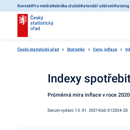
Kontakt
Pro média
Nabídka služeb
Kalendář událostí
Katalog
Český statistický úřad
Statistiky
Ceny, inflace
In
Indexy spotřebit
Průměrná míra inflace v roce 2020
Datum vydání: 13. 01. 2021
Kód: 012024-20