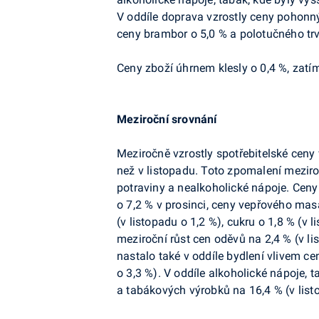
V oddíle doprava vzrostly ceny pohonný
ceny brambor o 5,0 % a polotučného trv
Ceny zboží úhrnem klesly o 0,4 %, zatím
Meziroční srovnání
Meziročně vzrostly spotřebitelské ceny 
než v listopadu. Toto zpomalení meziro
potraviny a nealkoholické nápoje. Ceny 
o 7,2 % v prosinci, ceny vepřového masa 
(v listopadu o 1,2 %), cukru o 1,8 % (v 
meziroční růst cen oděvů na 2,4 % (v l
nastalo také v oddíle bydlení vlivem cen 
o 3,3 %). V oddíle alkoholické nápoje, t
a tabákových výrobků na 16,4 % (v list