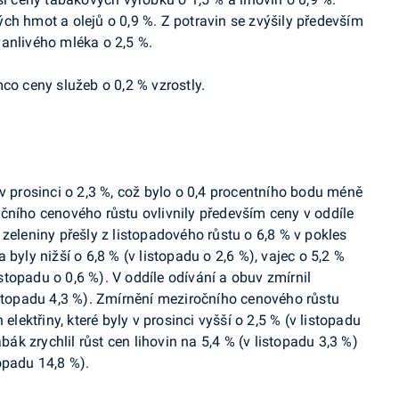
ch hmot a olejů o 0,9 %. Z potravin se zvýšily především
anlivého mléka o 2,5 %.
co ceny služeb o 0,2 % vzrostly.
v prosinci o 2,3 %, což bylo o 0,4 procentního bodu méně
čního cenového růstu ovlivnily především ceny v oddíle
zeleniny přešly z listopadového růstu o 6,8 % v pokles
byly nižší o 6,8 % (v listopadu o 2,6 %), vajec o 5,2 %
listopadu o 0,6 %). V oddíle odívání a obuv zmírnil
istopadu 4,3 %). Zmírnění meziročního cenového růstu
elektřiny, které byly v prosinci vyšší o 2,5 % (v listopadu
abák zrychlil růst cen lihovin na 5,4 % (v listopadu 3,3 %)
opadu 14,8 %).