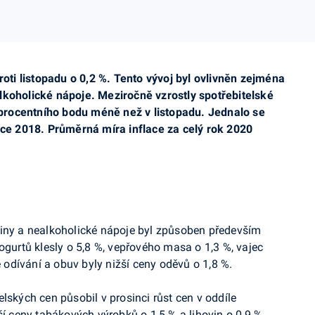
roti listopadu o 0,2 %. Tento vývoj byl ovlivněn zejména
lkoholické nápoje. Meziročně vzrostly spotřebitelské
4 procentního bodu méně než v listopadu. Jednalo se
ince 2018. Průměrná míra inflace za celý rok 2020
viny a nealkoholické nápoje byl způsoben především
ogurtů klesly o 5,8 %, vepřového masa o 1,3 %, vajec
e odívání a obuv byly nižší ceny oděvů o 1,8 %
.
lských cen působil v prosinci růst cen v oddíle
ší ceny tabákových výrobků o 1,5 % a lihovin o 0,9 %.