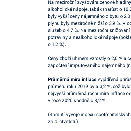
Na meziroční zvyšování cenové hladiny m
alkoholické nápoje, tabák (nárůst o 10,7
byly vyšší ceny nájemného z bytu o 2,0
plynu byly meziročně nižší o 3,9 %. V o
služeb o 4,7 %.
Na meziroční snižování 
potraviny a nealkoholické nápoje
(pokle
o 1,2 %).
Ceny zboží úhrnem vzrostly o 2,0 % a c
započtení imputovaného nájemného (nák
Průměrná míra inflace
vyjádřená přírů
průměru roku 2019 byla 3,2 %, což bylo
nejvyšší průměrná roční míra inflace o
v roce 2020 shodně o 3,2 %.
(Shrnutí vývoje indexu spotřebitelskýc
za 4. čtvrtletí.)