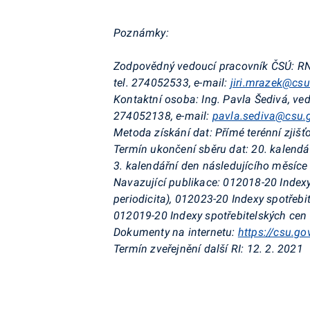
Poznámky:
Zodpovědný vedoucí pracovník ČSÚ:
RN
tel. 274052533, e-mail:
jiri.mrazek@csu
Kontaktní osoba:
Ing. Pavla Šedivá, ved
274052138,
e-mail:
pavla.sediva@csu.
Metoda získání dat:
Přímé terénní zjišť
Termín ukončení sběru dat:
20. kalendá
3. kalendářní den následujícího měsíce
Navazující publikace: 012018-20 Indexy
periodicita), 012023-20 Indexy spotřebi
012019-20 Indexy spotřebitelských cen –
Dokumenty na internetu:
https://csu.go
Termín zveřejnění další RI:
12. 2. 2021