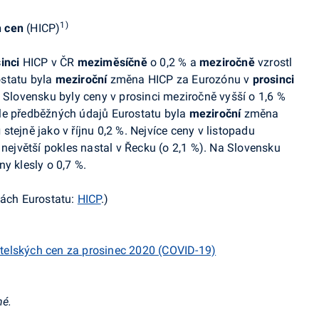
1)
h cen
(HICP)
sinci
HICP v ČR
meziměsíčně
o 0,2 % a
meziročně
vzrostl
statu
byla
meziroční
změna HICP za Eurozónu v
prosinci
 Slovensku byly
ceny v prosinci meziročně vyšší o 1,6 %
le předběžných údajů
Eurostatu
byla
meziroční
změna
u
stejně jako v říjnu
0,2 %.
Nejvíce ceny v listopadu
 největší pokles nastal v Řecku (o 2,1 %). Na Slovensku
 klesly o 0,7 %.
nkách
Eurostatu
:
HICP
.
)
telských cen za prosinec 2020 (COVID-19)
né.