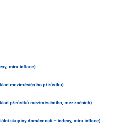
exy, míra inflace)
zklad meziměsíčního přírůstku)
zklad přírůstků meziměsíčního, meziročních)
iální skupiny domácností – indexy, míra inflace)