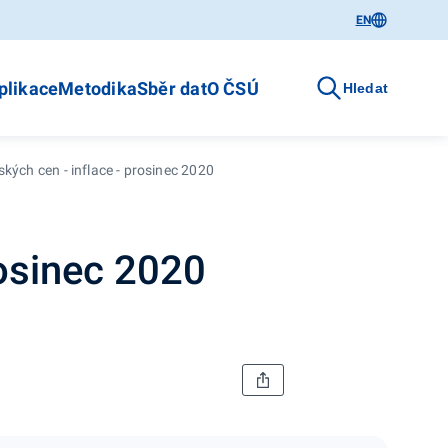
EN
plikace
Metodika
Sběr dat
O ČSÚ
Hledat
ských cen - inflace - prosinec 2020
rosinec 2020