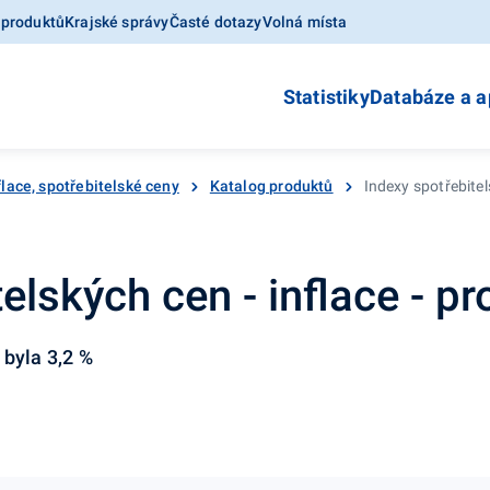
 produktů
Krajské správy
Časté dotazy
Volná místa
Statistiky
Databáze a a
flace, spotřebitelské ceny
Katalog produktů
Indexy spotřebitel
elských cen - inflace - p
 byla 3,2 %