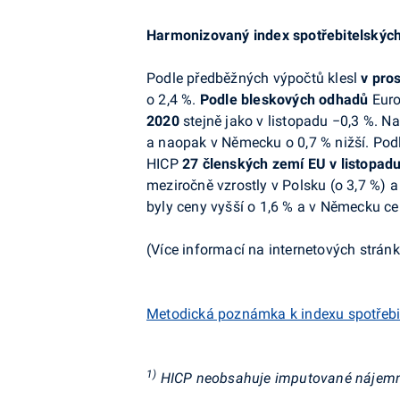
Harmonizovaný index spotřebitelskýc
Podle předběžných výpočtů klesl
v pro
o 2,4 %.
Podle bleskových odhadů
Euro
2020
stejně jako v listopadu −0,3 %. N
a
a naopak v
Německu o 0,7 % nižší.
P
od
HICP
27 členských zemí EU
v listopad
meziročně vzrostly v Polsku (o 3,7 %) a
byly
ceny vyšší o 1,6 %
a v
Německu ceny
(Více informací na internetových strá
Metodická poznámka k indexu spotřebi
1)
HICP neobsahuje imputované nájem