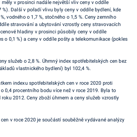
ěly v prosinci nadále největší vliv ceny v oddíle
 %). Další v pořadí vlivu byly ceny v oddíle bydlení, kde
 %, vodného o 1,7 %, stočného o 1,5 %. Ceny zemního
ddíle stravování a ubytování vzrostly ceny stravovacích
cenové hladiny v prosinci působily ceny v oddíle
s o 0,1 %) a ceny v oddíle pošty a telekomunikace (pokles
eny služeb o 2,8 %. Úhrnný index spotřebitelských cen bez
ladů vlastnického bydlení) byl 102,4 %.
stkem indexu spotřebitelských cen v roce 2020 proti
 o 0,4 procentního bodu více než v roce 2019. Byla to
d roku 2012. Ceny zboží úhrnem a ceny služeb vzrostly
h cen v roce 2020 je součástí souběžně vydávané analýzy