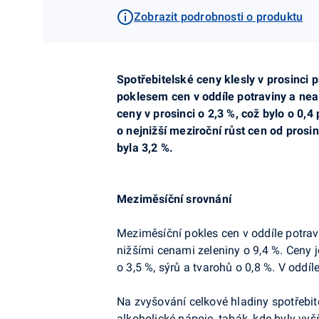
Zobrazit podrobnosti o produktu
Spotřebitelské ceny klesly v prosinci p
poklesem cen v oddíle potraviny a nea
ceny v prosinci o 2,3 %, což bylo o 0,
o nejnižší meziroční růst cen od pros
byla 3,2 %.
Meziměsíční srovnání
Meziměsíční pokles cen v oddíle potra
nižšími cenami zeleniny o 9,4 %. Ceny j
o 3,5 %, sýrů a tvarohů o 0,8 %. V oddíl
Na zvyšování celkové hladiny spotřebite
alkoholické nápoje, tabák, kde byly vyš