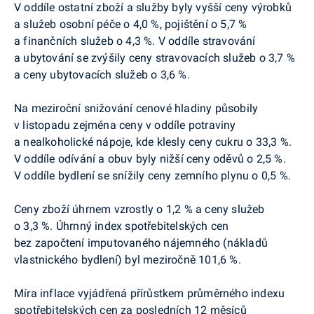
V oddíle ostatní zboží a služby byly vyšší
ceny výrobků
a služeb osobní péče o 4,0 %, pojištění o 5,7 %
a finančních služeb o 4,3 %. V oddíle stravování
a ubytování se zvýšily ceny stravovacích služeb o 3,7 %
a ceny ubytovacích služeb o 3,6 %.
Na meziroční snižování cenové hladiny působily
v listopadu zejména ceny v oddíle potraviny
a nealkoholické nápoje, kde klesly ceny cukru o 33,3 %.
V oddíle odívání a obuv byly nižší ceny oděvů o 2,5 %.
V oddíle bydlení se snížily ceny zemního plynu o 0,5 %.
Ceny zboží úhrnem vzrostly o 1,2 % a ceny služeb
o 3,3 %. Úhrnný index spotřebitelských cen
bez započtení imputovaného nájemného (nákladů
vlastnického bydlení) byl meziročně 101,6 %.
Míra inflace vyjádřená přírůstkem průměrného indexu
spotřebitelských cen za posledních 12 měsíců