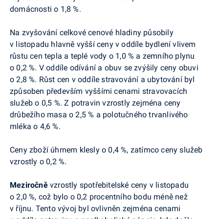
domácnosti o 1,8 %.
Na zvyšování celkové cenové hladiny působily
v listopadu hlavně vyšší ceny v oddíle bydlení vlivem
růstu cen tepla a teplé vody o 1,0 % a zemního plynu
o 0,2 %. V oddíle
odívání a obuv se zvýšily ceny obuvi
o 2,8 %. Růst cen v oddíle stravování a ubytování byl
způsoben především vyššími cenami stravovacích
služeb o 0,5 %.
Z potravin vzrostly zejména ceny
drůbežího masa o 2,5 % a polotučného trvanlivého
mléka o 4,6 %.
Ceny zboží úhrnem klesly o 0,4 %, zatímco ceny služeb
vzrostly o 0,2 %.
Meziročně
vzrostly spotřebitelské ceny v listopadu
o 2,0 %, což bylo o 0,2 procentního bodu méně než
v říjnu. Tento vývoj byl ovlivněn zejména cenami