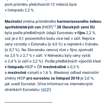
proti průměru předchozích 12 měsíců byla
v listopadu 2,2 %.
Meziroční
změna průměrného
harmonizovaného indexu
1)
spotřebitelských cen
(HICP)
28 členských zemí EU
byla podle předběžných údajů
Eurostatu
v říjnu
2,2 %,
což je o 0,1 procentního bodu více než v září.
Nejvíce
ceny vzrostly v Estonsku (o 4,5 %)
a nejméně v Dánsku
(o 0,7 %)
.
Na Slovensku cenový růst v říjnu zpomalil
na 2,5 % z 2,7 % v září.
V Německu
byly ceny vyšší
o 2,4 % (v září o 2,2 %)
.
Podle předběžných výpočtů klesl
v listopadu
HICP v ČR
meziměsíčně
o 0,3 %
a
meziročně
vzrostl
o 1,6 %. Bleskový odhad meziroční
změny HICP
pro
eurozónu
za
listopad 2018
je 2,0 %,
jak uvedl
Eurostat
. (Více informací na internetových
stránkách
Eurostatu
:
HICP
.
)
____________________________