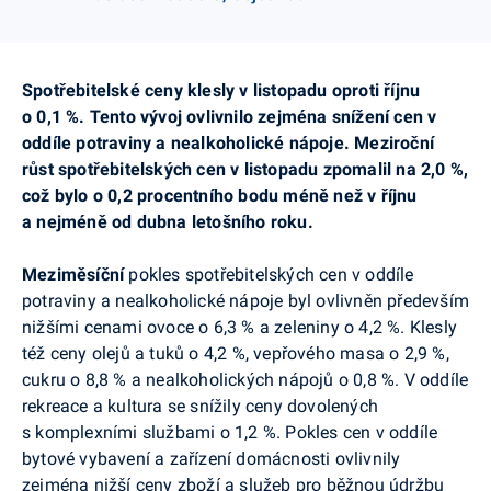
Spotřebitelské ceny klesly v listopadu oproti říjnu
o 0,1 %. Tento vývoj ovlivnilo zejména snížení cen v
oddíle potraviny a nealkoholické nápoje. Meziroční
růst spotřebitelských cen v listopadu zpomalil na 2,0 %,
což bylo o 0,2 procentního bodu méně než v říjnu
a nejméně od dubna letošního roku.
Meziměsíční
pokles
spotřebitelských cen v oddíle
potraviny a nealkoholické nápoje byl ovlivněn především
nižšími cenami ovoce o 6,3 % a zeleniny o 4,2 %. Klesly
též ceny olejů a tuků o 4,2 %, vepřového masa o 2,9 %,
cukru o 8,8 % a nealkoholických nápojů o 0,8 %.
V oddíle
rekreace a kultura se snížily ceny dovolených
s komplexními službami o 1,2 %. Pokles cen v oddíle
bytové vybavení a zařízení domácnosti ovlivnily
zejména nižší ceny zboží a služeb pro běžnou údržbu