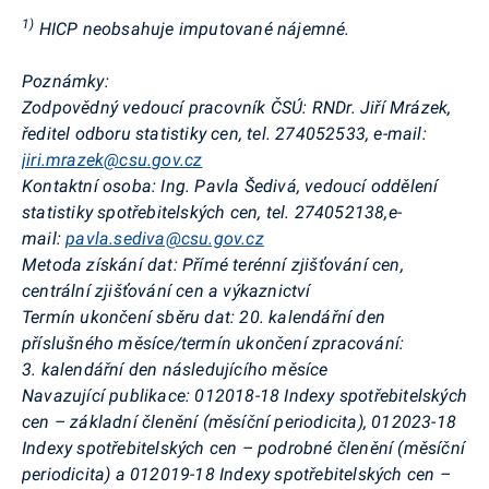
1)
HICP neobsahuje imputované nájemné.
Poznámky:
Zodpovědný vedoucí pracovník ČSÚ:
RNDr. Jiří Mrázek,
ředitel odboru statistiky cen, tel. 274052533, e-mail:
jiri.mrazek@csu.gov.cz
Kontaktní osoba:
Ing. Pavla Šedivá, vedoucí oddělení
statistiky spotřebitelských cen, tel. 274052138,
e-
mail:
pavla.sediva@csu.gov.cz
Metoda získání dat:
Přímé terénní zjišťování cen,
centrální zjišťování cen a výkaznictví
Termín ukončení sběru dat:
20. kalendářní den
příslušného měsíce/termín ukončení zpracování:
3. kalendářní den následujícího měsíce
Navazující publikace:
012018-18 Indexy spotřebitelských
cen – základní členění (měsíční periodicita), 012023-18
Indexy spotřebitelských cen – podrobné členění (měsíční
periodicita) a 012019-18 Indexy spotřebitelských cen –