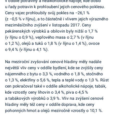
v oddíle potraviny a nealkoholické nápoje, kde došlo
u řady potravin k prohloubení jejich cenového poklesu.
Ceny vajec prohloubily svůj pokles na −26,1 %
(z −0,5 % v říjnu), a to částečně i vlivem jejich výrazného
meziměsíčního zvýšení v listopadu 2017. Ceny
pekárenských výrobků a obilovin byly nižší o 1,7 %
(v říjnu o 0,9 %), vepřového masa o 2,7 % (v říjnu
o 1,2 %), olejů a tuků o 1,8 % (v říjnu o 1,4 %), ovoce
o 9,4 % (v říjnu o 4,1 %).
Na meziroční zvyšování cenové hladiny měly nadále
největší vliv ceny v oddíle bydlení, kde se zvýšily ceny
nájemného z bytu o 3,3 %, vodného o 1,8 %, stočného
o 1,3 %, elektřiny o 5,6 %, tepla a teplé vody o 1,0 %. Růst
cen pokračoval také v oddíle alkoholické nápoje, tabák,
kde vzrostly ceny lihovin o 3,4 %, piva o 4,5 %
a tabákových výrobků o 3,9 %. Vliv na zvýšení cenové
hladiny měly též ceny v oddíle doprava, kde ceny
pohonných hmot a olejů meziročně vzrostly o 10,1 %.