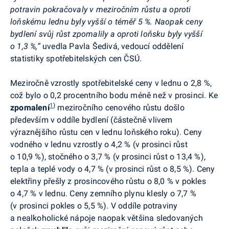
potravin pokračovaly v meziročním růstu a oproti
loňskému lednu byly vyšší o téměř 5 %. Naopak ceny
bydlení svůj růst zpomalily a oproti loňsku byly vyšší
o 1,3 %,
“
uvedla Pavla Šedivá, vedoucí oddělení
statistiky spotřebitelských cen ČSÚ.
Meziročně vzrostly spotřebitelské ceny v lednu o 2,8 %,
což bylo o 0,2 procentního bodu méně než v prosinci. Ke
1
)
zpomalení
meziročního cenového růstu došlo
především v oddíle bydlení (částečně vlivem
výraznějšího růstu cen v lednu loňského roku). Ceny
vodného v lednu vzrostly o 4,2 % (v prosinci růst
o 10,9 %), stočného o 3,7 % (v prosinci růst o 13,4 %),
tepla a teplé vody o 4,7 % (v prosinci růst o 8,5 %). Ceny
elektřiny přešly z prosincového růstu o 8,0 % v pokles
o 4,7 % v lednu. Ceny zemního plynu klesly o 7,7 %
(v prosinci pokles o 5,5 %). V oddíle potraviny
a nealkoholické nápoje naopak většina sledovaných