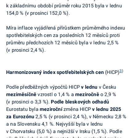
k základnímu období průměr roku 2015 byla v lednu
154,0 % (v prosinci 152,0 %).
Míra inflace vyjádřená přírůstkem průměrného indexu
spotřebitelských cen za posledních 12 měsíců proti
průměru předchozích 12 měsíců byla v lednu 2,5 %
(v prosinci 2,4 %).
3
)
Harmonizovaný index spotřebitelských cen
(HICP)
Podle předběžných výpočtů HICP
v lednu
v Česku
meziměsíčně
vzrostl o 1,4 % a
meziročně
o 2,9 %
(v prosinci o 3,3 %).
Podle bleskových odhadů
Eurostatu
byla
meziroční
změna HICP
v lednu
2025
za Eurozónu
2,5 % (v prosinci 2,4 %), v Německu 2,8 %
a na Slovensku 4,1 %.
Nejvyšší byla v lednu
v Chorvatsku (5,0 %) a nejnižší v Irsku (1,5 %). P
odle