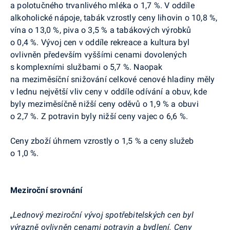
a polotučného trvanlivého mléka o 1,7 %. V oddíle
alkoholické nápoje, tabák vzrostly ceny lihovin o 10,8 %,
vína o 13,0 %, piva o 3,5 % a tabákových výrobků
o 0,4 %. Vývoj cen v oddíle rekreace a kultura byl
ovlivněn především vyššími cenami dovolených
s komplexními službami o 5,7 %. Naopak
na meziměsíční snižování celkové cenové hladiny měly
v lednu největší vliv ceny v oddíle odívání a obuv, kde
byly meziměsíčně nižší ceny oděvů o 1,9 % a obuvi
o 2,7 %. Z potravin byly nižší ceny vajec o 6,6 %.
Ceny zboží úhrnem vzrostly o 1,5 % a ceny služeb
o 1,0 %.
Meziroční srovnání
„Lednový meziroční vývoj spotřebitelských cen byl
výrazně ovlivněn cenami potravin a bydlení. Ceny