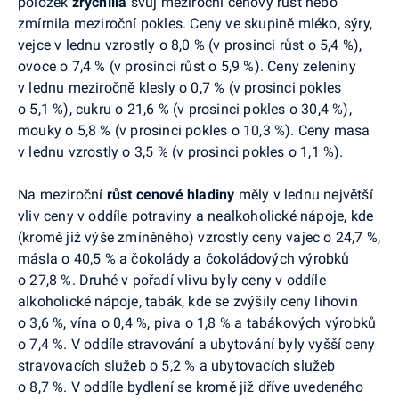
položek
zrychlila
svůj meziroční cenový růst nebo
zmírnila meziroční pokles. Ceny ve skupině mléko, sýry,
vejce v lednu vzrostly o 8,0 % (v prosinci růst o 5,4 %),
ovoce o 7,4 % (v prosinci růst o 5,9 %). Ceny zeleniny
v lednu meziročně klesly o 0,7 % (v prosinci pokles
o 5,1 %), cukru o 21,6 % (v prosinci pokles o 30,4 %),
mouky o 5,8 % (v prosinci pokles o 10,3 %). Ceny masa
v lednu vzrostly o 3,5 % (v prosinci pokles o 1,1 %).
Na meziroční
růst cenové hladiny
měly v lednu největší
vliv ceny v oddíle potraviny a nealkoholické nápoje, kde
(kromě již výše zmíněného) vzrostly ceny vajec o 24,7 %,
másla o 40,5 % a čokolády a čokoládových výrobků
o 27,8 %.
Druhé v pořadí vlivu byly ceny v oddíle
alkoholické nápoje, tabák, kde se zvýšily ceny lihovin
o 3,6 %, vína o 0,4 %, piva o 1,8 % a tabákových výrobků
o 7,4 %. V oddíle stravování a ubytování byly vyšší ceny
stravovacích služeb o 5,2 % a ubytovacích služeb
o 8,7 %. V oddíle bydlení se kromě již dříve uvedeného