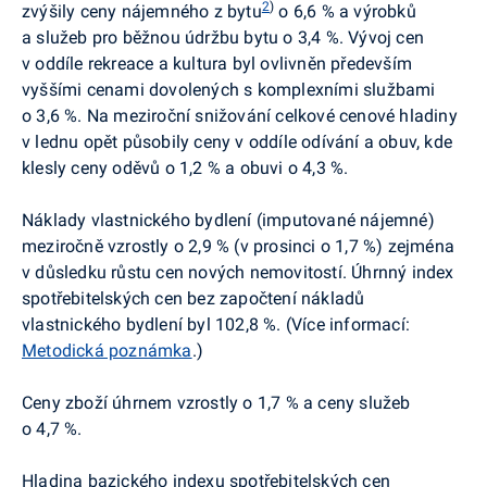
2
)
zvýšily ceny nájemného z bytu
o 6,6 % a výrobků
a služeb pro běžnou údržbu bytu o 3,4 %. Vývoj cen
v oddíle rekreace a kultura byl ovlivněn především
vyššími cenami dovolených s komplexními službami
o 3,6 %. N
a meziroční snižování celkové cenové hladiny
v lednu opět působily ceny v oddíle odívání a obuv, kde
klesly ceny oděvů o 1,2 % a obuvi o 4,3 %.
Náklady vlastnického bydlení (imputované nájemné)
meziročně vzrostly o 2,9 % (v prosinci o 1,7 %)
zejména
v důsledku růstu cen nových nemovitostí
. Úhrnný index
spotřebitelských cen bez započtení nákladů
vlastnického bydlení byl 102,8 %. (Více informací:
Metodická poznámka
.)
Ceny zboží úhrnem vzrostly o 1,7 % a ceny služeb
o 4,7 %.
Hladina bazického indexu spotřebitelských cen