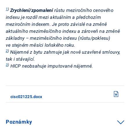
1
)
Zrychlení/zpomalení
růstu meziročního cenového
indexu je rozdíl mezi aktuálním a předchozím
meziročním indexem. Je proto závislé na změně
aktuálního
meziměsíčního indexu a zároveň na změně
základny – meziměsíčního indexu (růstu/poklesu)
ve stejném měsíci loňského roku.
2
)
Nájemné z bytu zahrnuje jak nově uzavřené smlouvy,
tak i stávající.
3
)
HICP neobsahuje imputované nájemné.
cisc021225.docx
Poznámky