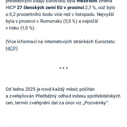
předběžných údajů
Eurostatu
byla
meziroční
změna
HICP
27 členských zemí EU
v prosinci
2,7 %, což bylo
o 0,2 procentního bodu více než v listopadu.
Nejvyšší
byla v prosinci v Rumunsku (5,5 %) a nejnižší
v Irsku (1,0 %).
(Více informací na internetových stránkách
Eurostatu
:
HICP
.)
* * *
Od ledna 2025 je nově každý měsíc počítán
a zveřejňován Předběžný odhad indexu spotřebitelských
cen, termín zveřejnění dat za únor viz „Poznámky“.