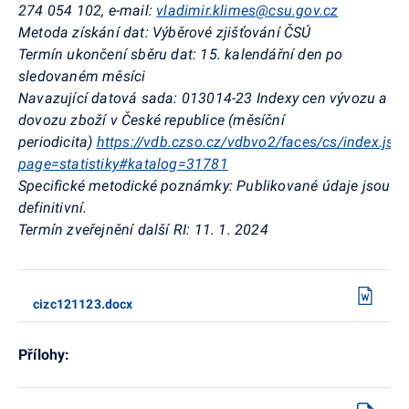
274 054 102, e-mail:
vladimir.klimes@csu.gov.cz
Metoda získání dat: Výběrové zjišťování ČSÚ
Termín ukončení sběru dat: 15. kalendářní den po
sledovaném měsíci
Navazující datová sada: 013014-23 Indexy cen vývozu a
dovozu zboží v České republice (měsíční
periodicita)
https://vdb.czso.cz/vdbvo2/faces/cs/index.jsf?
page=statistiky#katalog=31781
Specifické metodické poznámky: Publikované údaje jsou
definitivní.
Termín zveřejnění další RI: 11. 1. 2024
cizc121123.docx
Přílohy: