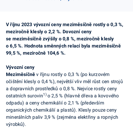
V říjnu 2023 vývozní ceny meziměsíčně rostly o 0,3 %,
meziročně klesly o 2,2 %. Dovozní ceny
se meziměsíčně zvýšily o 0,8 %, meziročně klesly
o 6,5 %. Hodnota směnných relací byla meziměsíčně
99,5 %, meziročně 104,6 %.
Vývozní ceny
Meziměsíčně
v říjnu rostly o 0,3 % (po kurzovém
očištění klesly o 0,4 %), největší vliv měl růst cen strojů
a dopravních prostředků o 0,8 %. Nejvíce rostly ceny
1)
ostatních surovin
o 2,5 % (hlavně dřeva a kovového
odpadu) a ceny chemikálií o 2,1 % (především
organických chemikálií a plastů). Klesly pouze ceny
minerálních paliv 3,9 % (zejména elektřiny a ropných
výrobků).