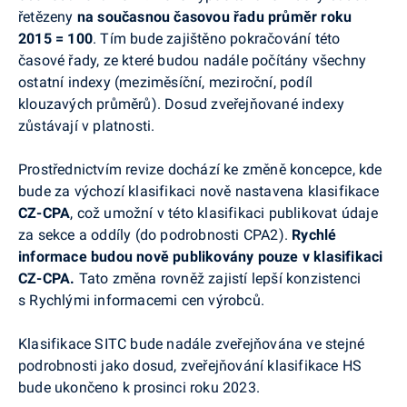
řetězeny
na současnou časovou řadu průměr roku
2015 = 100
. Tím bude zajištěno pokračování této
časové řady, ze které budou nadále počítány všechny
ostatní indexy (meziměsíční, meziroční, podíl
klouzavých průměrů). Dosud zveřejňované indexy
zůstávají v platnosti.
Prostřednictvím revize dochází ke změně koncepce, kde
bude za výchozí klasifikaci nově nastavena klasifikace
CZ-CPA
, což umožní v této klasifikaci publikovat údaje
za sekce a oddíly (do podrobnosti CPA2).
Rychlé
informace budou nově publikovány pouze v klasifikaci
CZ-CPA.
Tato změna rovněž zajistí lepší konzistenci
s Rychlými informacemi cen výrobců.
Klasifikace SITC bude nadále zveřejňována ve stejné
podrobnosti jako dosud, zveřejňování klasifikace HS
bude ukončeno k prosinci roku 2023.