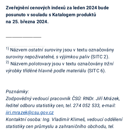
Zveřejnění cenových indexů za leden 2024 bude
posunuto v souladu s Katalogem produktů
na 25. března 2024.
_________________
1)
Názvem
ostatní suroviny
jsou v textu označovány
suroviny nepoživatelné, s výjimkou paliv
(SITC 2).
2)
Názvem
polotovary
jsou v textu označovány
tržní
výrobky tříděné hlavně podle materiálu
(SITC 6).
Poznámky:
Zodpovědný vedoucí pracovník ČSÚ: RNDr. Jiří Mrázek,
ředitel odboru statistiky cen, tel. 274 052 533, e-mail:
jiri.mrazek@csu.gov.cz
Kontaktní osoba: Ing. Vladimír Klimeš, vedoucí oddělení
statistiky cen průmyslu a zahraničního obchodu, tel.