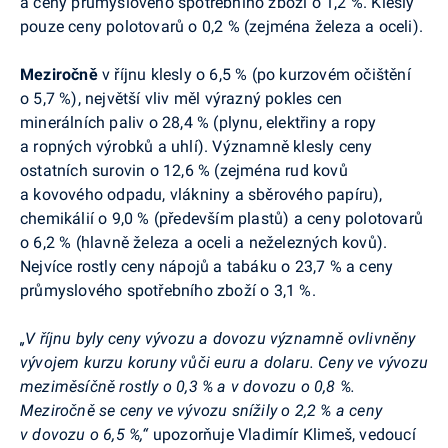
a ceny průmyslového spotřebního zboží o 1,2 %. Klesly
pouze ceny polotovarů o 0,2 % (zejména železa a oceli).
Meziročně
v říjnu klesly o 6,5 % (po kurzovém očištění
o 5,7 %), největší vliv měl výrazný pokles cen
minerálních paliv o 28,4 % (plynu, elektřiny a ropy
a ropných výrobků a uhlí). Významně klesly ceny
ostatních surovin o 12,6 % (zejména rud kovů
a kovového odpadu, vlákniny a sběrového papíru),
chemikálií o 9,0 % (především plastů) a ceny polotovarů
o 6,2 % (hlavně železa a oceli a neželezných kovů).
Nejvíce rostly ceny nápojů a tabáku o 23,7 % a ceny
průmyslového spotřebního zboží o 3,1 %.
„V říjnu byly ceny vývozu a dovozu významně ovlivněny
vývojem kurzu koruny vůči euru a dolaru. Ceny ve vývozu
meziměsíčně rostly o 0,3 % a v dovozu o 0,8 %.
Meziročně se ceny ve vývozu snížily o 2,2 % a ceny
v dovozu o 6,5 %,“
upozorňuje Vladimír Klimeš, vedoucí