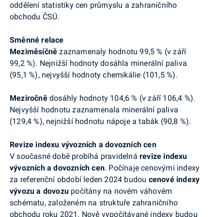
oddělení statistiky cen průmyslu a zahraničního
obchodu ČSÚ.
Směnné relace
Meziměsíčně
zaznamenaly hodnotu 99,5 % (v září
99,2 %). Nejnižší hodnoty dosáhla minerální paliva
(95,1 %), nejvyšší hodnoty chemikálie (101,5 %).
Meziročně
dosáhly hodnoty 104,6 % (v září 106,4 %).
Nejvyšší hodnotu zaznamenala minerální paliva
(129,4 %), nejnižší hodnotu nápoje a tabák (90,8 %).
Revize indexu vývozních a dovozních cen
V současné době probíhá pravidelná
revize indexu
vývozních a dovozních cen
. Počínaje cenovými indexy
za referenční období leden 2024 budou
cenové indexy
vývozu a dovozu
počítány na novém váhovém
schématu, založeném na struktuře zahraničního
obchodu roku 2021. Nově vypočítávané indexy budou