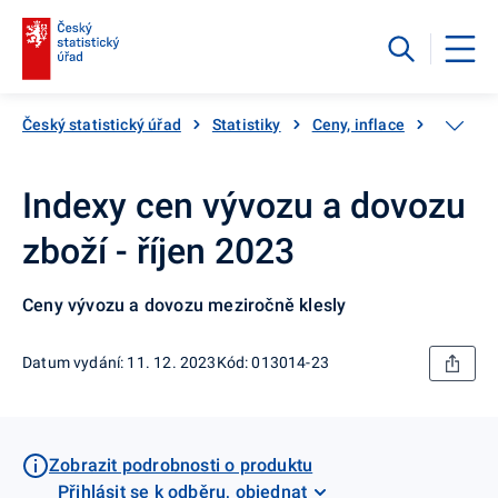
Český statistický úřad
Statistiky
Ceny, inflace
Ceny vý
Indexy cen vývozu a dovozu
zboží - říjen 2023
Ceny vývozu a dovozu meziročně klesly
Datum vydání: 11. 12. 2023
Kód: 013014-23
Zobrazit podrobnosti o produktu
Přihlásit se k odběru, objednat