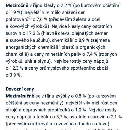
Meziročně
v říjnu klesly o 2,2 % (po kurzovém očištění
o 1,9 %), největší vliv mělo snížení cen
2)
polotovarů
o 7,6 % (především železa a oceli
a kovových výrobků). Nejvíce klesly ceny ostatních
surovin o 17,3 % (hlavně dřeva, olejnatých semen
a surového kaučuku), chemikálií o 8,9 % (zejména
anorganických chemikálií, plastů a organických
chemikálií) a ceny minerálních paliv o 7,4 % (ropných
výrobků, uhlí a plynu). Nejvíce rostly ceny nápojů
o 12,3 % a ceny průmyslového spotřebního zboží
o 3,9 %.
Dovozní ceny
Meziměsíčně
se v říjnu zvýšily o 0,8 % (po kurzovém
očištění se ceny nezměnily), největší vliv měl růst cen
strojů a dopravních prostředků o 1,0 %. Nejvíce rostly
ceny nápojů a tabáku o 3,7 %, ostatních surovin o 2,1 %
(především rud kovů a kovového odpadu a dřeva)