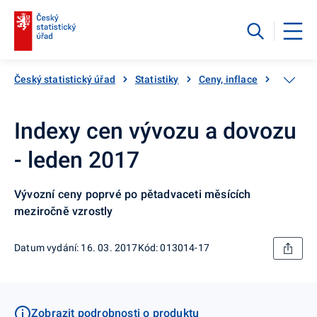
Český statistický úřad
Statistiky
Ceny, inflace
Ceny vý
Indexy cen vývozu a dovozu
- leden 2017
Vývozní ceny poprvé po pětadvaceti měsících
meziročně vzrostly
Datum vydání: 16. 03. 2017
Kód: 013014-17
Zobrazit podrobnosti o produktu