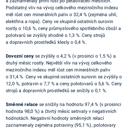
a zaznamenaly první růst po pětadvaceti měsících.
Podstatný vliv na vývoj celkového meziročního indexu
měl růst cen minerálních paliv o 32,4 % (zejména uhlí,
elektřina a ropa). Ceny ve skupině ostatních surovin
rostly o 10,6 %, ceny průmyslového spotřebního zboží a
polotvarů se zvýšily shodně o 1,3 %. Ceny strojů
a dopravních prostředků klesly o 0,4 %.
Dovozní
ceny
se zvýšily o 4,2 % (v prosinci o 1,5 %) a
druhý měsíc rostly. Největší vliv na vývoj celkového
meziročního indexu měl růst cen minerálních paliv
o 31,4 %. Ceny ve skupině ostatních surovin se zvýšily o
12,0 %, potravin o 7,7 % a ceny polotovarů o 5,6 %. Ceny
strojů a dopravních prostředků se snížily o 0,1 %.
Směnné relace
se snížily na hodnotu 97,4 % (v prosinci
hodnota 98,0 %) a čtvrtý měsíc setrvaly v negativních
hodnotách. Negativní hodnoty směnných relací
zaznamenaly zejména potraviny (95,1 %), polotovary