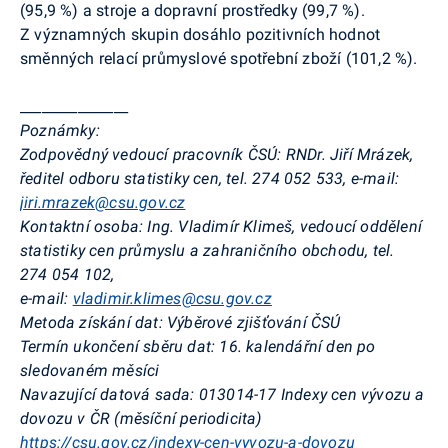
(95,9 %) a stroje a dopravní prostředky (99,7 %).
Z významných skupin dosáhlo pozitivních hodnot
směnných relací průmyslové spotřební zboží (101,2 %).
_______________
Poznámky:
Zodpovědný vedoucí pracovník ČSÚ:
RNDr. Jiří Mrázek,
ředitel odboru statistiky cen, tel. 274 052 533, e-mail:
jiri.mrazek@csu.gov.cz
Kontaktní osoba:
Ing. Vladimír Klimeš, vedoucí oddělení
statistiky cen průmyslu a zahraničního obchodu, tel.
274 054 102,
e-mail:
vladimir.klimes@csu.gov.cz
Metoda získání dat:
Výběrové zjišťování ČSÚ
Termín ukončení sběru dat:
16. kalendářní den po
sledovaném měsíci
Navazující datová sada:
013014-17 Indexy cen vývozu a
dovozu v ČR (měsíční periodicita)
https://csu.gov.cz/indexy-cen-vyvozu-a-dovozu