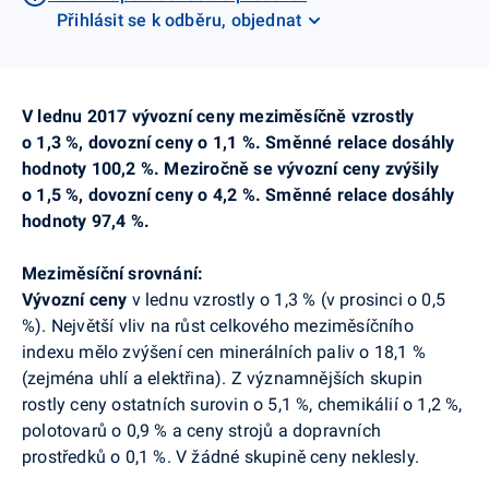
Přihlásit se k odběru, objednat
V lednu 2017 vývozní ceny meziměsíčně vzrostly
o 1,3 %, dovozní ceny o 1,1 %. Směnné relace dosáhly
hodnoty 100,2 %. Meziročně se vývozní ceny zvýšily
o 1,5 %, dovozní ceny o 4,2 %. Směnné relace dosáhly
hodnoty 97,4 %.
Meziměsíční srovnání:
Vývozní ceny
v lednu vzrostly o 1,3 % (v prosinci o 0,5
%). Největší vliv na růst celkového meziměsíčního
indexu mělo zvýšení cen minerálních paliv o 18,1 %
(zejména uhlí a elektřina). Z významnějších skupin
rostly ceny ostatních surovin o 5,1 %, chemikálií o 1,2 %,
polotovarů o 0,9 % a ceny strojů a dopravních
prostředků o 0,1 %. V žádné skupině ceny neklesly.