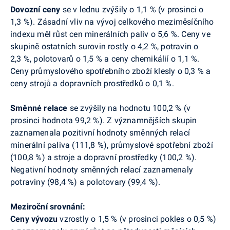
Dovozní
ceny
se v lednu zvýšily o 1,1 % (v prosinci o
1,3 %). Zásadní vliv na vývoj celkového meziměsíčního
indexu měl růst cen minerálních paliv o 5,6 %. Ceny ve
skupině ostatních surovin rostly o 4,2 %, potravin o
2,3 %, polotovarů o 1,5 % a ceny chemikálií o 1,1 %.
Ceny průmyslového spotřebního zboží klesly o 0,3 % a
ceny strojů a dopravních prostředků o 0,1 %.
Směnné relace
se zvýšily na hodnotu 100,2 % (v
prosinci hodnota 99,2 %). Z významnějších skupin
zaznamenala pozitivní hodnoty směnných relací
minerální paliva (111,8 %), průmyslové spotřební zboží
(100,8 %) a stroje a dopravní prostředky (100,2 %).
Negativní hodnoty směnných relací zaznamenaly
potraviny (98,4 %) a polotovary (99,4 %).
Meziroční srovnání:
Ceny
vývozu
vzrostly o 1,5 % (v prosinci pokles o 0,5 %)