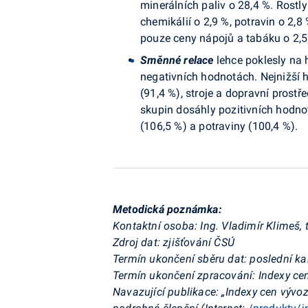
minerálních paliv o 28,4 %. Rostly
chemikálií o 2,9 %, potravin o 2,8
pouze ceny nápojů a tabáku o 2,5
Směnné relace
lehce poklesly na 
negativních hodnotách. Nejnižší
(91,4 %), stroje a dopravní prost
skupin dosáhly pozitivních hodnot
(106,5 %) a potraviny (100,4 %).
Metodická poznámka:
Kontaktní osoba: Ing. Vladimír Klimeš, 
Zdroj dat: zjišťování ČSÚ
Termín ukončení sběru dat: poslední k
Termín ukončení zpracování: Indexy cen
Navazující publikace: „Indexy cen vývo