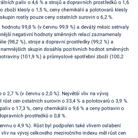
rálních paliv o 4,6 % a strojů a dopravních prostředků o 1,6
zboží klesly o 1,5 %, ceny chemikálií a polotovarů klesly
kupin rostly pouze ceny ostatních surovin o 6,2 %.
a hodnotu 99,8 % (v červnu 99,9 %) a devátý měsíc setrvaly
nější negativní hodnoty směnných relací zaznamenaly
lie (98,2 %), stroje a dopravní prostředky (99,2 %) a
ýznamnějších skupin dosáhla pozitivních hodnot směnných
 potraviny (101,9 %) a průmyslové spotřební zboží (100,2
to o 2,7 % (v červnu o 2,0 %). Největší vliv na vývoj
růst cen ostatních surovin o 33,4 % a polotovarů o 3,9 %.
paliv o 17,3 %, ceny chemikálií o 9,6 % a ceny potravin o
 dopravních prostředků o 0,8 %.
červnu o 4,9 %). Růst byl podpořen také vlivem oslabení
í vliv na vývoj celkového meziročního indexu měl růst cen