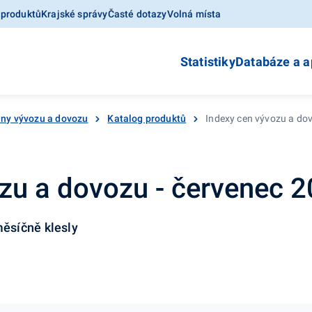
 produktů
Krajské správy
Časté dotazy
Volná místa
Statistiky
Databáze a a
ny vývozu a dovozu
Katalog produktů
Indexy cen vývozu a do
zu a dovozu - červenec 
ěsíčně klesly