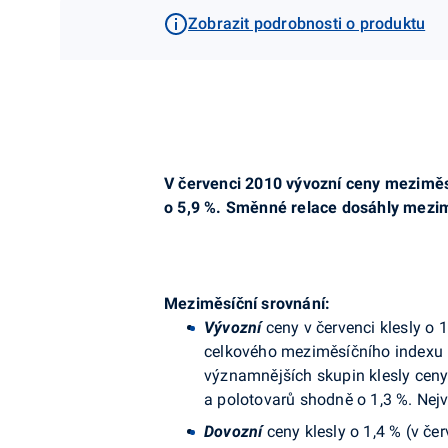
Zobrazit podrobnosti o produktu
V červenci 2010 vývozní ceny meziměsí
o 5,9 %. Směnné relace dosáhly mezim
Meziměsíční srovnání:
Vývozní
ceny v červenci klesly o 1
celkového meziměsíčního indexu m
významnějších skupin klesly ceny
a polotovarů shodně o 1,3 %. Nejví
Dovozní
ceny klesly o 1,4 % (v č