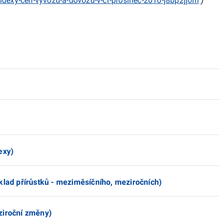
ndexy-cen-vyvozu-a-dovozu-v-cr-prosinec-2010-j8bp2jj0nl
)
exy)
klad přírůstků - meziměsíčního, meziročních)
ziroční změny)