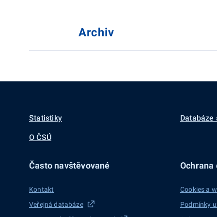
Archiv
Statistiky
Databáze 
O ČSÚ
Často navštěvované
Ochrana d
Kontakt
Cookies a w
Veřejná databáze
Podmínky u