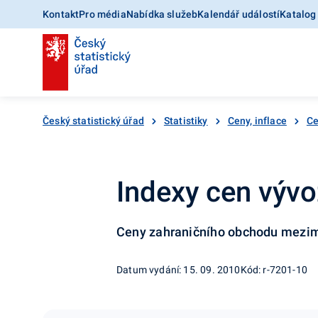
Kontakt
Pro média
Nabídka služeb
Kalendář událostí
Katalog
Český statistický úřad
Statistiky
Ceny, inflace
Ce
Indexy cen vývo
Ceny zahraničního obchodu mezim
Datum vydání: 15. 09. 2010
Kód: r-7201-10