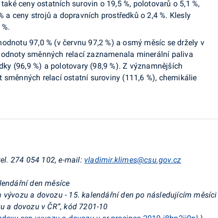
 také ceny ostatních surovin o 19,5 %, polotovarů o 5,1 %,
 % a ceny strojů a dopravních prostředků o 2,4 %. Klesly
 %.
hodnotu 97,0 % (v červnu 97,2 %) a osmý měsíc se držely v
 hodnoty směnných relací zaznamenala minerální paliva
ředky (96,9 %) a polotovary (98,9 %). Z významnějších
 směnných relací ostatní suroviny (111,6 %), chemikálie
tel. 274 054 102, e-mail:
vladimir.klimes@csu.gov.cz
alendářní den měsíce
 vývozu a dovozu - 15. kalendářní den po následujícím měsíci
zu a dovozu v ČR“, kód 7201-10