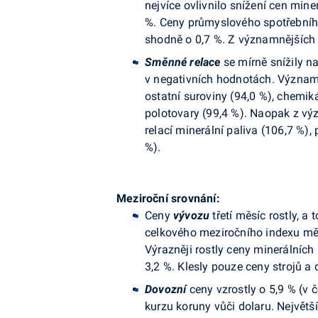
nejvíce ovlivnilo snížení cen mine
%. Ceny průmyslového spotřebního 
shodně o 0,7 %. Z významnějších s
Směnné relace
se mírně snížily n
v negativních hodnotách. Význam
ostatní suroviny (94,0 %), chemiká
polotovary (99,4 %). Naopak z v
relací minerální paliva (106,7 %),
%).
Meziroční srovnání:
Ceny
vývozu
třetí měsíc rostly, a 
celkového meziročního indexu měl 
Výrazněji rostly ceny minerálních 
3,2 %. Klesly pouze ceny strojů a
Dovozní
ceny vzrostly o 5,9 % (v 
kurzu koruny vůči dolaru. Největš