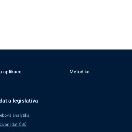
a aplikace
Metodika
at a legislativa
ebová analytika
žívání dat ČSÚ