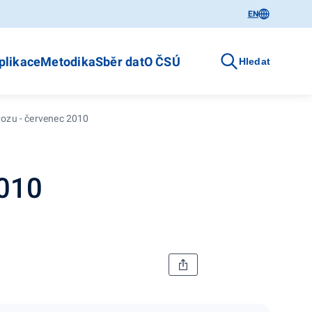
EN
plikace
Metodika
Sběr dat
O ČSÚ
Hledat
vozu - červenec 2010
2010