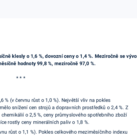
čně klesly o 1,6 %, dovozní ceny o 1,4 %. Meziročně se vývoz
ěsíčně hodnoty 99,8 %, meziročně 97,0 %.
* * *
,6 % (v červnu růst o 1,0 %). Největší vliv na pokles
ělo snížení cen strojů a dopravních prostředků o 2,4 %. Z
 chemikálií o 2,5 %, ceny průmyslového spotřebního zboží
ce rostly ceny minerálních paliv o 1,8 %.
ervnu růst o 1,1 %). Pokles celkového meziměsíčního indexu