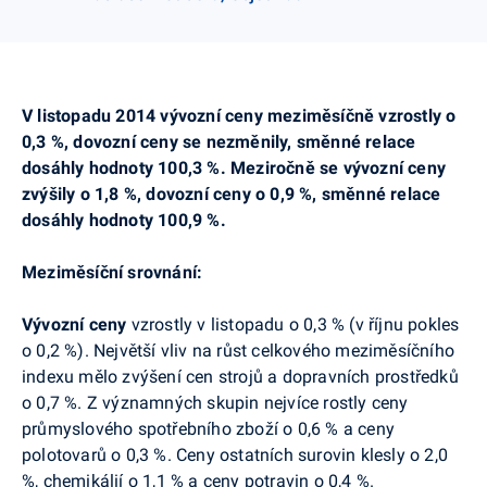
V listopadu 2014 vývozní ceny meziměsíčně vzrostly o
0,3 %, dovozní ceny se nezměnily, směnné relace
dosáhly hodnoty 100,3 %. Meziročně se vývozní ceny
zvýšily o 1,8 %, dovozní ceny o 0,9 %, směnné relace
dosáhly hodnoty 100,9 %.
Meziměsíční srovnání:
Vývozní ceny
vzrostly v listopadu o 0,3 % (v říjnu pokles
o 0,2 %). Největší vliv na růst celkového meziměsíčního
indexu mělo zvýšení cen strojů a dopravních prostředků
o 0,7 %. Z významných skupin nejvíce rostly ceny
průmyslového spotřebního zboží o 0,6 % a ceny
polotovarů o 0,3 %. Ceny ostatních surovin klesly o 2,0
%, chemikálií o 1,1 % a ceny potravin o 0,4 %.