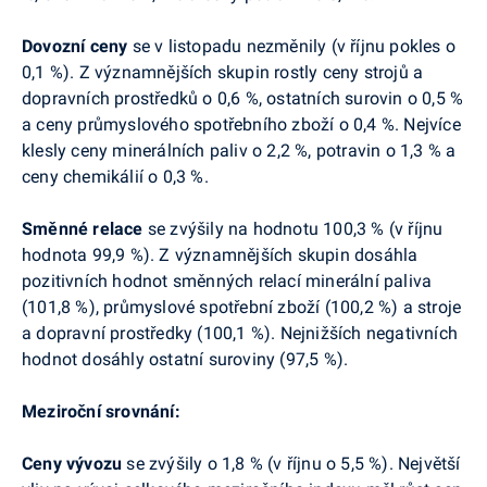
Dovozní
ceny
se v listopadu nezměnily (v říjnu pokles o
0,1 %). Z významnějších skupin rostly ceny strojů a
dopravních prostředků o 0,6 %, ostatních surovin o 0,5 %
a ceny průmyslového spotřebního zboží o 0,4 %. Nejvíce
klesly ceny minerálních paliv o 2,2 %, potravin o 1,3 % a
ceny chemikálií o 0,3 %.
Směnné relace
se zvýšily na hodnotu 100,3 % (v říjnu
hodnota 99,9 %). Z významnějších skupin dosáhla
pozitivních hodnot směnných relací minerální paliva
(101,8 %), průmyslové spotřební zboží (100,2 %) a stroje
a dopravní prostředky (100,1 %). Nejnižších negativních
hodnot dosáhly ostatní suroviny (97,5 %).
Meziroční srovnání:
Ceny
vývozu
se zvýšily o 1,8 % (v říjnu o 5,5 %). Největší