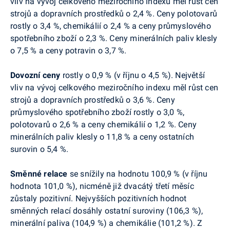
vliv na vývoj celkového meziročního indexu měl růst cen
strojů a dopravních prostředků o 2,4 %. Ceny polotovarů
rostly o 3,4 %, chemikálií o 2,4 % a ceny průmyslového
spotřebního zboží o 2,3 %. Ceny minerálních paliv klesly
o 7,5 % a ceny potravin o 3,7 %.
Dovozní
ceny
rostly o 0,9 % (v říjnu o 4,5 %). Největší
vliv na vývoj celkového meziročního indexu měl růst cen
strojů a dopravních prostředků o 3,6 %. Ceny
průmyslového spotřebního zboží rostly o 3,0 %,
polotovarů o 2,6 % a ceny chemikálií o 1,2 %. Ceny
minerálních paliv klesly o 11,8 % a ceny ostatních
surovin o 5,4 %.
Směnné relace
se snížily na hodnotu 100,9 % (v říjnu
hodnota 101,0 %), nicméně již dvacátý třetí měsíc
zůstaly pozitivní. Nejvyšších pozitivních hodnot
směnných relací dosáhly ostatní suroviny (106,3 %),
minerální paliva (104,9 %) a chemikálie (101,2 %). Z