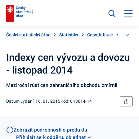
Český statistický úřad
Statistiky
Ceny, inflace
Ceny vý
Indexy cen vývozu a dovozu
- listopad 2014
Meziroční růst cen zahraničního obchodu zmírnil
Datum vydání: 16. 01. 2015
Kód: 013014-14
Zobrazit podrobnosti o produktu
Přihlásit se k odběru, objednat