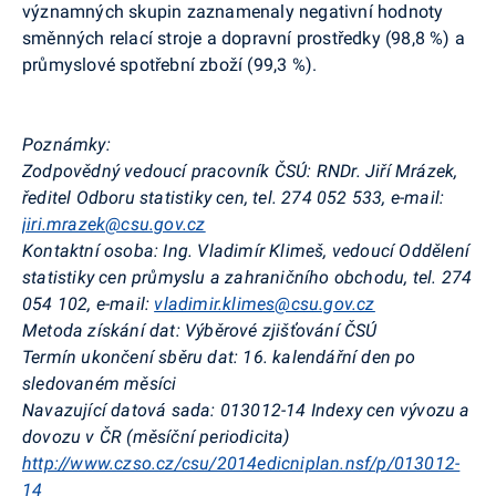
významných skupin zaznamenaly negativní hodnoty
směnných relací stroje a dopravní prostředky (98,8 %) a
průmyslové spotřební zboží (99,3 %).
Poznámky:
Zodpovědný vedoucí pracovník ČSÚ: RNDr. Jiří Mrázek,
ředitel Odboru statistiky cen, tel. 274 052 533
, e-mail:
jiri.mrazek@csu.gov.cz
Kontaktní osoba: Ing. Vladimír Klimeš, vedoucí Oddělení
statistiky cen průmyslu a zahraničního obchodu, tel. 274
054 102, e-mail:
vladimir.klimes@csu.gov.cz
Metoda získání dat: Výběrové zjišťování ČSÚ
Termín ukončení sběru dat:
16. kalendářní den po
sledovaném měsíci
Navazující datová sada:
013012-14 Indexy cen vývozu a
dovozu v ČR (měsíční periodicita)
http://www.czso.cz/csu/2014edicniplan.nsf/p/013012-
14