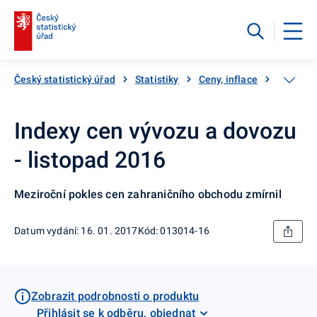
Český statistický úřad
Statistiky
Ceny, inflace
Ceny vý
Indexy cen vývozu a dovozu
- listopad 2016
Meziroční pokles cen zahraničního obchodu zmírnil
Datum vydání: 16. 01. 2017
Kód: 013014-16
Zobrazit podrobnosti o produktu
Přihlásit se k odběru, objednat