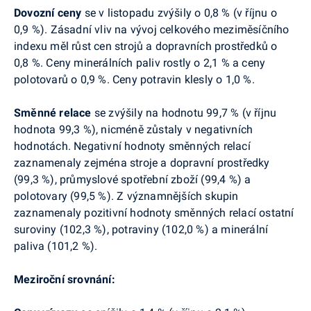
Dovozní
ceny
se v listopadu zvýšily o 0,8 % (v říjnu o
0,9 %). Zásadní vliv na vývoj celkového meziměsíčního
indexu měl růst cen strojů a dopravních prostředků o
0,8 %. Ceny minerálních paliv rostly o 2,1 % a ceny
polotovarů o 0,9 %. Ceny potravin klesly o 1,0 %.
Směnné relace
se zvýšily na hodnotu 99,7 % (v říjnu
hodnota 99,3 %), nicméně zůstaly v negativních
hodnotách. Negativní hodnoty směnných relací
zaznamenaly zejména stroje a dopravní prostředky
(99,3 %), průmyslové spotřební zboží (99,4 %) a
polotovary (99,5 %). Z významnějších skupin
zaznamenaly pozitivní hodnoty směnných relací ostatní
suroviny (102,3 %), potraviny (102,0 %) a minerální
paliva (101,2 %).
Meziroční srovnání: