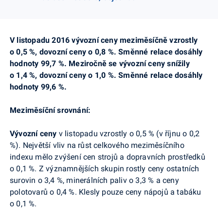
V listopadu 2016 vývozní ceny meziměsíčně vzrostly
o 0,5 %, dovozní ceny o 0,8 %. Směnné relace dosáhly
hodnoty 99,7 %. Meziročně se vývozní ceny snížily
o 1,4 %, dovozní ceny o 1,0 %. Směnné relace dosáhly
hodnoty 99,6 %.
Meziměsíční srovnání:
Vývozní ceny
v listopadu vzrostly o 0,5 % (v říjnu o 0,2
%). Největší vliv na růst celkového meziměsíčního
indexu mělo zvýšení cen strojů a dopravních prostředků
o 0,1 %. Z významnějších skupin rostly ceny ostatních
surovin o 3,4 %, minerálních paliv o 3,3 % a ceny
polotovarů o 0,4 %. Klesly pouze ceny nápojů a tabáku
o 0,1 %.