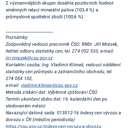
Z významnějších skupin dosáhla pozitivních hodnot
směnných relací minerální paliva (103,4 %) a
průmyslové spotřební zboží (100,6 %).
_______________________
Poznámky:
Zodpovědný vedoucí pracovník ČSÚ:
RNDr. Jiří Mrázek,
ředitel odboru statistiky cen, tel. 274 052 533, e-mail:
jiri.mrazek@csu.gov.cz
Kontaktní osoba:
Ing. Vladimír Klimeš, vedoucí oddělení
statistiky cen průmyslu a zahraničního obchodu, tel.
274 054 102,
e-mail:
vladimir.klimes@csu.gov.cz
Metoda získání dat:
Výběrové zjišťování ČSÚ
Termín ukončení sběru dat:
16. kalendářní den po
sledovaném měsíci
Navazující datová sada:
013012-16 Indexy cen vývozu a
dovozu v ČR (měsíční periodicita)
https://csu.gov.cz/indexy-cen-vyvozu-a-dovozu