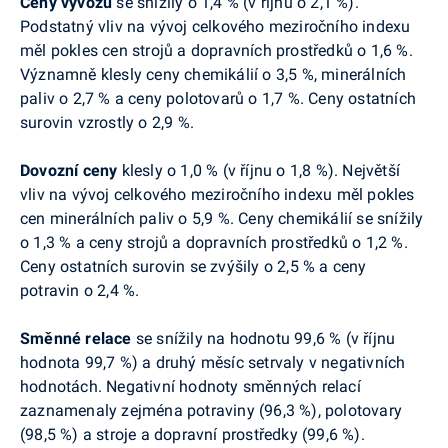
Ceny
vývozu
se snížily o 1,4 % (v říjnu o 2,1 %).
Podstatný vliv na vývoj celkového meziročního indexu
měl pokles cen strojů a dopravních prostředků o 1,6 %.
Významně klesly ceny chemikálií o 3,5 %, minerálních
paliv o 2,7
% a ceny polotovarů o 1,7 %. Ceny ostatních
surovin vzrostly o 2,9 %.
Dovozní
ceny
klesly o 1,0 % (v říjnu o 1,8 %). Největší
vliv na vývoj celkového meziročního indexu měl pokles
cen minerálních paliv o 5,9 %. Ceny chemikálií se snížily
o 1,3 % a ceny strojů a dopravních prostředků o 1,2 %.
Ceny ostatních surovin se zvýšily o 2,5 % a ceny
potravin o 2,4 %.
Směnné relace
se snížily na hodnotu 99,6 % (v říjnu
hodnota 99,7 %) a druhý měsíc setrvaly v negativních
hodnotách. Negativní hodnoty směnných relací
zaznamenaly zejména potraviny (96,3 %), polotovary
(98,5 %) a stroje a dopravní prostředky (99,6 %).