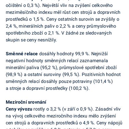
očištění o 0,3 %). Největší vliv na zvýšení celkového
meziměsíčního indexu měl růst cen strojů a dopravních
prostředků o 1,5 %. Ceny ostatních surovin se zvýšily o
2,4 %, minerálních paliv o 2,2 % a ceny průmyslového
spotřebního zboží o 2,1 %. V žádné ze sledovaných
skupin se ceny nesnížily.
Směnné relace
dosáhly hodnoty 99,9 %. Nejnižší
negativní hodnoty směnných relací zaznamenala
minerální paliva (95,2 %), průmyslové spotřební zboží
(98,9 %) a ostatní suroviny (99,5 %). Pozitivních hodnot
směnných relací dosáhly pouze potraviny (101,4 %)
a stroje a dopravní prostředky (100,2 %).
Meziroční srovnání
Ceny
vývozu
rostly o 3,2 % (v září o 0,9 %). Zásadní vliv
na vývoj celkového meziročního indexu mělo zvýšení
cen strojů a dopravních prostředků o 4,9 %. Ceny nápojů