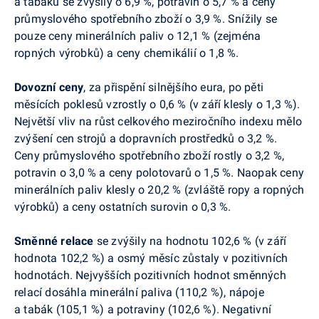
a tabáku se zvýšily o 6,9 %, potravin o 5,7 % a ceny
průmyslového spotřebního zboží o 3,9 %. Snížily se
pouze ceny minerálních paliv o 12,1 % (zejména
ropných výrobků) a ceny chemikálií o 1,8 %.
Dovozní
ceny
, za přispění silnějšího eura, po pěti
měsících poklesů
vzrostly o 0,6 % (v září klesly o 1,3 %).
Největší vliv na růst celkového meziročního indexu mělo
zvýšení cen strojů a dopravních prostředků o 3,2 %.
Ceny
průmyslového spotřebního zboží rostly o 3,2 %,
potravin o 3,0 % a ceny polotovarů o 1,5 %. Naopak ceny
minerálních paliv klesly o 20,2 % (zvláště ropy a ropných
výrobků) a ceny ostatních surovin o 0,3 %.
Směnné relace
se zvýšily na hodnotu 102,6 % (v září
hodnota 102,2 %) a osmý měsíc zůstaly v pozitivních
hodnotách. Nejvyšších pozitivních hodnot směnných
relací dosáhla minerální paliva (110,2 %), nápoje
a tabák (105,1 %) a potraviny (102,6 %). Negativní