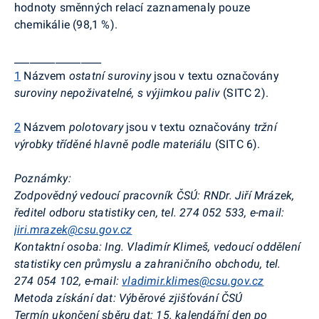
hodnoty směnných relací zaznamenaly pouze
chemikálie (98,1 %).
_________________
1
Názvem
ostatní suroviny
jsou v textu označovány
suroviny nepoživatelné, s výjimkou paliv
(SITC 2).
2
Názvem
polotovary
jsou v textu označovány
tržní
výrobky tříděné hlavně podle materiálu
(SITC 6).
Poznámky:
Zodpovědný vedoucí pracovník ČSÚ:
RNDr. Jiří Mrázek,
ředitel odboru statistiky cen, tel. 274 052 533, e-mail:
jiri.mrazek@csu.gov.cz
Kontaktní osoba:
Ing. Vladimír Klimeš, vedoucí oddělení
statistiky cen průmyslu a zahraničního obchodu, tel.
274 054 102, e-mail:
vladimir.klimes@csu.gov.cz
Metoda získání dat:
Výběrové zjišťování ČSÚ
Termín ukončení sběru dat:
15. kalendářní den po