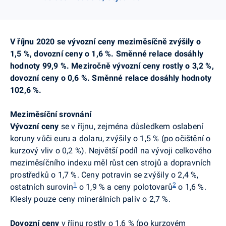
V říjnu 2020 se vývozní ceny meziměsíčně zvýšily o
1,5 %, dovozní ceny o 1,6 %. Směnné relace dosáhly
hodnoty 99,9 %. Meziročně vývozní ceny rostly o 3,2 %,
dovozní ceny o 0,6 %. Směnné relace dosáhly hodnoty
102,6 %.
Meziměsíční srovnání
Vývozní ceny
se v říjnu, zejména důsledkem oslabení
koruny vůči euru a dolaru, zvýšily o 1,5 % (po očištění o
kurzový vliv o 0,2 %). Největší podíl na vývoji celkového
meziměsíčního indexu měl růst cen strojů a dopravních
prostředků o 1,7 %. Ceny potravin se zvýšily o 2,4 %,
1
2
ostatních surovin
o 1,9 % a ceny polotovarů
o 1,6 %.
Klesly pouze ceny minerálních paliv o 2,7 %.
Dovozní
ceny
v říjnu rostly o 1,6 % (po kurzovém