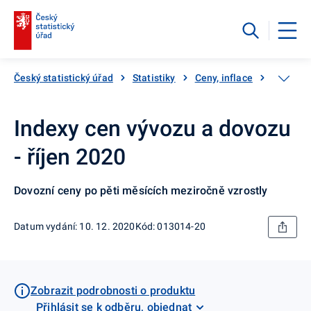
Český statistický úřad
Statistiky
Ceny, inflace
Ceny vý
Indexy cen vývozu a dovozu
- říjen 2020
Dovozní ceny po pěti měsících meziročně vzrostly
Datum vydání: 10. 12. 2020
Kód: 013014-20
Zobrazit podrobnosti o produktu
Přihlásit se k odběru, objednat