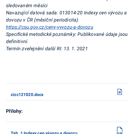
sledovaném měsíci
Navazující datová sada:
013014-20 Indexy cen vývozu a
dovozu v ČR (měsíční periodicita)
https://csu.gov.cz/ceny-vyvozu-a-dovozu
Specifické metodické poznámky:
Publikované údaje jsou
definitivní.
Termín zveřejnění další RI:
13. 1. 2021
cizc121020.docx
Přílohy:
Tab. 1 Indexy cen vývozu a dovozu