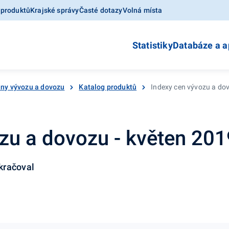
 produktů
Krajské správy
Časté dotazy
Volná místa
Statistiky
Databáze a a
ny vývozu a dovozu
Katalog produktů
Indexy cen vývozu a do
zu a dovozu - květen 201
kračoval