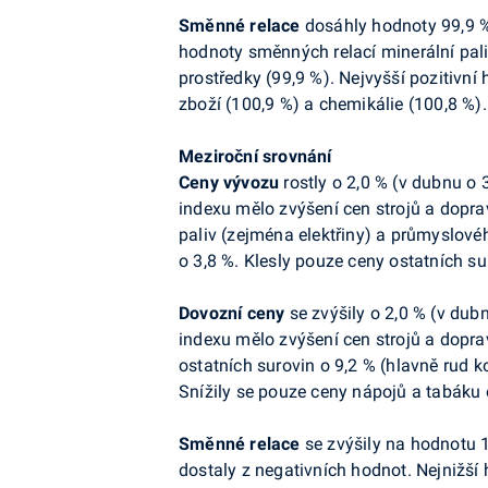
Směnné relace
dosáhly hodnoty 99,9 
hodnoty směnných relací minerální paliv
prostředky (99,9 %). Nejvyšší pozitivn
zboží (100,9 %) a chemikálie (100,8 %).
Meziroční srovnání
Ceny
vývozu
rostly o 2,0 % (v dubnu o 
indexu mělo zvýšení cen strojů a doprav
paliv (zejména elektřiny) a průmyslové
o 3,8 %. Klesly pouze ceny ostatních su
Dovozní
ceny
se zvýšily o 2,0 % (v dubn
indexu mělo zvýšení cen strojů a dopra
ostatních surovin o 9,2 % (hlavně rud ko
Snížily se pouze ceny nápojů a tabáku 
Směnné relace
se zvýšily na hodnotu 
dostaly z negativních hodnot. Nejnižš