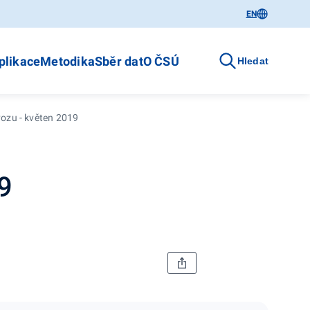
EN
plikace
Metodika
Sběr dat
O ČSÚ
Hledat
vozu - květen 2019
9