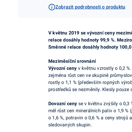
Zobrazit podrobnosti o produktu
V květnu 2019 se vývozní ceny mezimě
relace dosáhly hodnoty 99,9 %. Meziro
Směnné relace dosáhly hodnoty 100,0
Meziměsíční srovnání
Vývozní ceny
v květnu vzrostly o 0,2 %
zejména růst cen ve skupině průmyslov
rostly o 1,1 % (především ropných výrob
prostředků se nezměnily. Klesly pouze 
Dovozní
ceny
se
v květnu zvýšily o 0,3
měl růst cen minerálních paliv o 1,9 % 
o 1,6 %, potravin o 0,6 % a ceny strojů
sledovaných skupin.