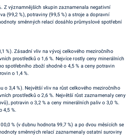
%. Z významnějších skupin zaznamenala negativní
a (99,2 %), potraviny (99,5 %) a stroje a dopravní
í hodnoty směnných relací dosáhlo průmyslové spotřební
3,1 %). Zásadní vliv na vývoj celkového meziročního
ních prostředků o 1,6 %. Nejvíce rostly ceny minerálních
ho spotřebního zboží shodně o 4,5 % a ceny potravin
rovin o 1,4 %.
u o 3,4 %). Největší vliv na růst celkového meziročního
vních prostředků o 2,6 %. Největší růst zaznamenaly ceny
vů), potravin o 3,2 % a ceny minerálních paliv o 3,0 %.
o 4,5 %.
100,0 % (v dubnu hodnota 99,7 %) a po dvou měsících se
í hodnoty směnných relací zaznamenaly ostatní suroviny