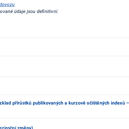
-dovozu
ované údaje jsou definitivní.
ozklad přírůstků publikovaných a kurzově očištěných indexů 
eziroční změny)