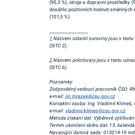
(90,3 %), stroje a dopravní prostředky
dosáhlo pozitivních hodnot směnných r
(101,5 %).
__________________
1
Názvem ostatní suroviny jsou v textu
(SITC 2).
2
Názvem polotovary jsou v textu označ
(SITC 6).
Poznámky:
Zodpovědný vedoucí pracovník ČSÚ:
RN
e-mail:
jiri.mrazek@csu.gov.cz
Kontaktní osoba:
Ing. Vladimír Klimeš,
e-mail:
vladimir.klimes@csu.gov.cz
Metoda získání dat:
Výběrové zjišťován
Termín ukončení sběru dat:
15. kalendá
Navazující datová sada:
013014-19 Inde