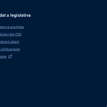
at a legislativa
ebová analytika
žívání dat ČSÚ
obních údajů
o přístupnosti
atele