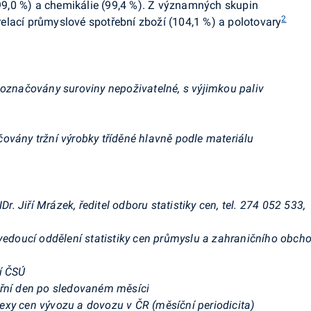
 (99,0 %) a chemikálie (99,4 %). Z významných skupin
2
elací průmyslové spotřební zboží (104,1 %) a polotovary
 označovány suroviny nepoživatelné, s výjimkou paliv
ovány tržní výrobky tříděné hlavně podle materiálu
Dr. Jiří Mrázek, ředitel odboru statistiky cen, tel. 274 052 533,
 vedoucí oddělení statistiky cen průmyslu a zahraničního obcho
í ČSÚ
řní den po sledovaném měsíci
xy cen vývozu a dovozu v ČR (měsíční periodicita)