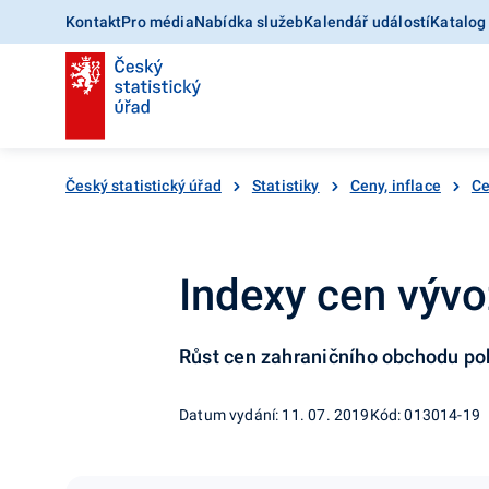
Kontakt
Pro média
Nabídka služeb
Kalendář událostí
Katalog
Český statistický úřad
Statistiky
Ceny, inflace
Ce
Indexy cen vývo
Růst cen zahraničního obchodu po
Datum vydání: 11. 07. 2019
Kód: 013014-19