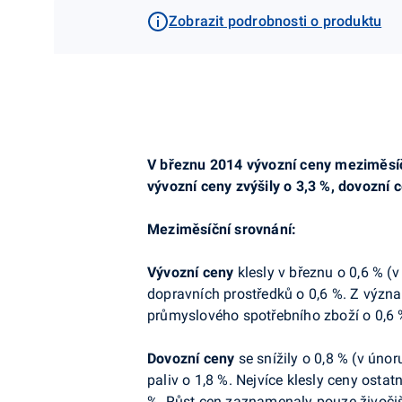
Zobrazit podrobnosti o produktu
V březnu 2014 vývozní ceny meziměsíč
vývozní ceny zvýšily o 3,3 %, dovozní
Meziměsíční srovnání:
Vývozní ceny
klesly v březnu o 0,6 % (
dopravních prostředků o 0,6 %. Z význam
průmyslového spotřebního zboží o 0,6
Dovozní
ceny
se snížily o 0,8 % (v úno
paliv o 1,8 %. Nejvíce klesly ceny osta
%. Růst cen zaznamenaly pouze živočišn