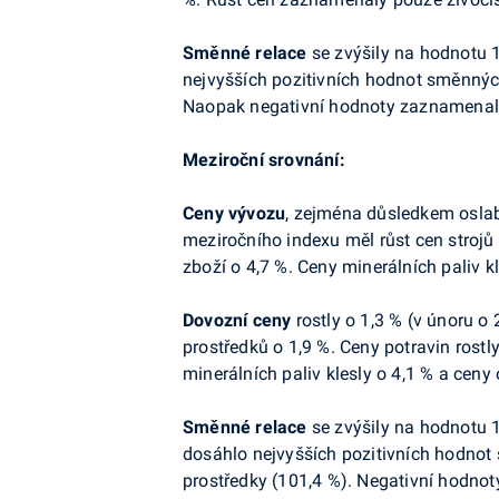
Směnné relace
se zvýšily na hodnotu 1
nejvyšších pozitivních hodnot směnných 
Naopak negativní hodnoty zaznamenaly 
Meziroční srovnání:
Ceny
vývozu
, zejména důsledkem oslabe
meziročního indexu měl růst cen strojů
zboží o 4,7 %. Ceny minerálních paliv kl
Dovozní
ceny
rostly o 1,3 % (v únoru o 
prostředků o 1,9 %. Ceny potravin rostl
minerálních paliv klesly o 4,1 % a ceny 
Směnné relace
se zvýšily na hodnotu 1
dosáhlo nejvyšších pozitivních hodnot 
prostředky (101,4 %). Negativní hodno