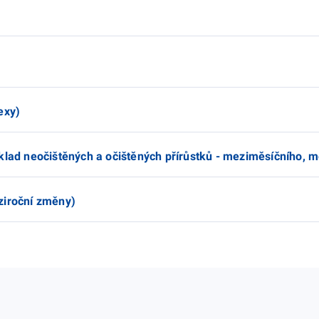
exy)
klad neočištěných a očištěných přírůstků - meziměsíčního, m
ziroční změny)