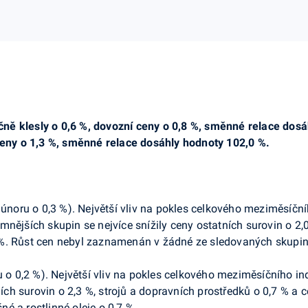
ně klesly o 0,6 %, dovozní ceny o 0,8 %, směnné relace dos
 ceny o 1,3 %, směnné relace dosáhly hodnoty 102,0 %.
v únoru o 0,3 %). Největší vliv na pokles celkového meziměsíčn
nějších skupin se nejvíce snížily ceny ostatních surovin o 2,0
 %. Růst cen nebyl zaznamenán v žádné ze sledovaných skupin
ru o 0,2 %). Největší vliv na pokles celkového meziměsíčního i
tních surovin o 2,3 %, strojů a dopravních prostředků o 0,7 % a
é a rostlinné oleje o 0,7 %.