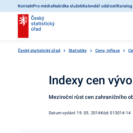
Kontakt
Pro média
Nabídka služeb
Kalendář událostí
Katalog
Český statistický úřad
Statistiky
Ceny, inflace
Ce
Indexy cen vývo
Meziroční růst cen zahraničního o
Datum vydání: 19. 05. 2014
Kód: 013014-14