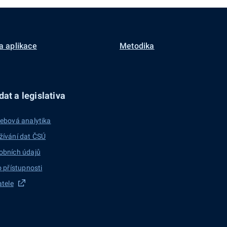
a aplikace
Metodika
at a legislativa
ebová analytika
žívání dat ČSÚ
obních údajů
o přístupnosti
atele