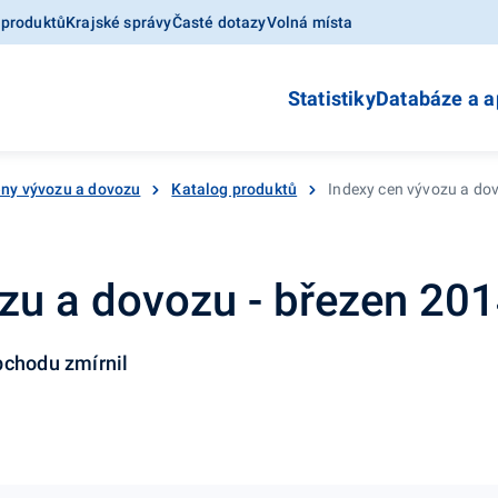
 produktů
Krajské správy
Časté dotazy
Volná místa
Statistiky
Databáze a a
ny vývozu a dovozu
Katalog produktů
Indexy cen vývozu a do
zu a dovozu - březen 20
bchodu zmírnil