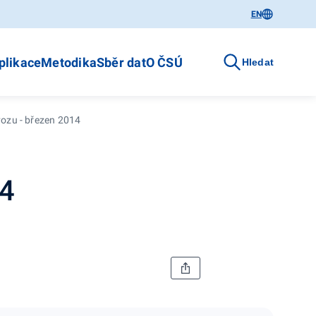
EN
plikace
Metodika
Sběr dat
O ČSÚ
Hledat
vozu - březen 2014
14