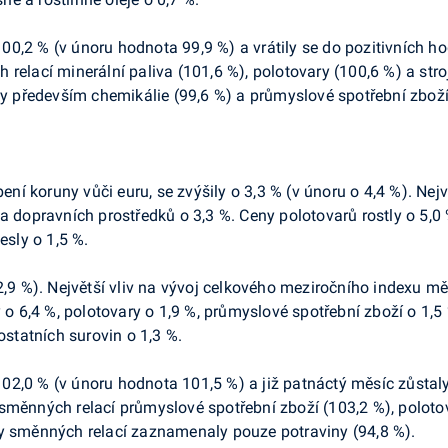
00,2 % (v únoru hodnota 99,9 %) a vrátily se do pozitivních 
relací minerální paliva (101,6 %), polotovary (100,6 %) a stro
především chemikálie (99,6 %) a průmyslové spotřební zboží 
ní koruny vůči euru, se zvýšily o 3,3 % (v únoru o 4,4 %). Nejv
 a dopravních prostředků o 3,3 %. Ceny polotovarů rostly o 5,
esly o 1,5 %.
2,9 %). Největší vliv na vývoj celkového meziročního indexu mě
y o 6,4 %, polotovary o 1,9 %, průmyslové spotřební zboží o 1,5
ostatních surovin o 1,3 %.
02,0 % (v únoru hodnota 101,5 %) a již patnáctý měsíc zůstal
směnných relací průmyslové spotřební zboží (103,2 %), polotov
ty směnných relací zaznamenaly pouze potraviny (94,8 %).