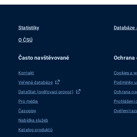
Statistiky
Databáze 
O ČSÚ
Často navštěvované
Ochrana d
Kontakt
Cookies a w
Veřejná databáze
Podmínky u
DataStat (ověřovací provoz)
Ochrana os
Pro média
Prohlášení 
Časopisy
Ověření taz
Nabídka služeb
Katalog produktů