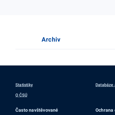
Archiv
Statistiky
Databáze 
O ČSÚ
Často navštěvované
Ochrana d