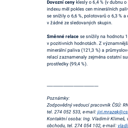
Dovozní
ceny
klesly o 6,4 % (v dubnu o
indexu měl pokles cen minerálních pali
se snížily o 6,6 %, polotovarů o 6,3 % a
v žádné ze sledovaných skupin.
Směnné relace
se snížily na hodnotu 1
v pozitivních hodnotách. Z významnějš
minerální paliva (121,3 %) a průmyslo
relací zaznamenaly zejména ostatní suro
prostředky (99,4 %).
_________________________
Poznámky:
Zodpovědný vedoucí pracovník ČSÚ:
RN
tel. 274 052 533, e-mail:
jiri.mrazek@cs
Kontaktní osoba:
Ing. Vladimír Klimeš,
obchodu, tel. 274 054 102, e-mail:
vlad