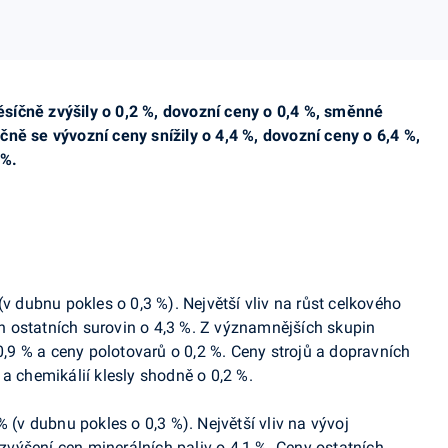
íčně zvýšily o 0,2 %, dovozní ceny o 0,4 %, směnné
ně se vývozní ceny snížily o 4,4 %, dovozní ceny o 6,4 %,
 %.
(v dubnu pokles o 0,3 %). Největší vliv na růst celkového
 ostatních surovin o 4,3 %. Z významnějších skupin
 0,9 % a ceny polotovarů o 0,2 %. Ceny strojů a dopravních
a chemikálií klesly shodně o 0,2 %.
% (v dubnu pokles o 0,3 %). Největší vliv na vývoj
výšení cen minerálních paliv o 4,1 %. Ceny ostatních