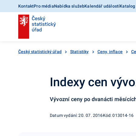
Kontakt
Pro média
Nabídka služeb
Kalendář událostí
Katalog
Český statistický úřad
Statistiky
Ceny, inflace
Ce
Indexy cen vývo
Vývozní ceny po dvanácti měsícíc
Datum vydání: 20. 07. 2016
Kód: 013014-16