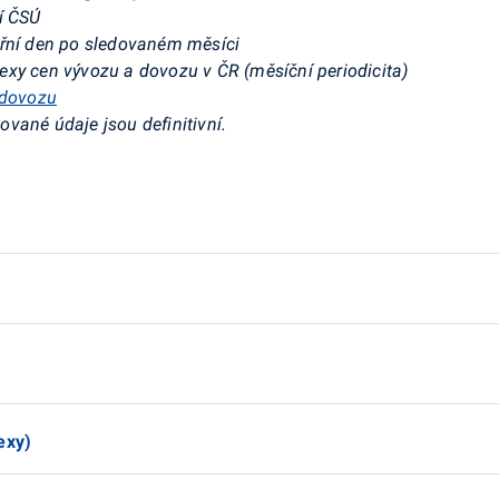
í ČSÚ
řní den po sledovaném měsíci
xy cen vývozu a dovozu v ČR (měsíční periodicita)
-dovozu
ované údaje jsou definitivní.
exy)