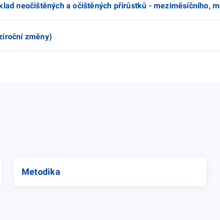
klad neočištěných a očištěných přírůstků - meziměsíčního, m
ziroční změny)
Metodika