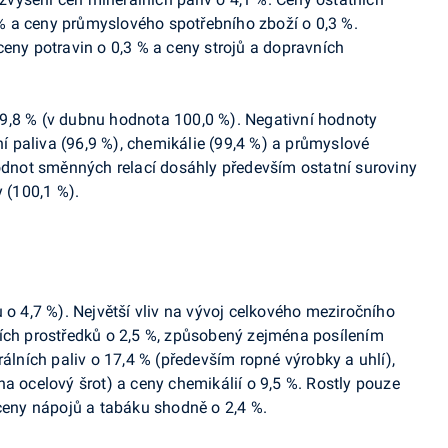
4 % a ceny průmyslového spotřebního zboží o 0,3 %.
ceny potravin o 0,3 % a ceny strojů a dopravních
99,8 % (v dubnu hodnota 100,0 %). Negativní hodnoty
 paliva (96,9 %), chemikálie (99,4 %) a průmyslové
hodnot směnných relací dosáhly především ostatní suroviny
y (100,1 %).
u o 4,7 %). Největší vliv na vývoj celkového meziročního
ních prostředků o 2,5 %, způsobený zejména posílením
álních paliv o 17,4
% (především ropné výrobky a uhlí),
a ocelový šrot) a ceny chemikálií o 9,5 %. Rostly pouze
 ceny nápojů a tabáku shodně o 2,4 %.