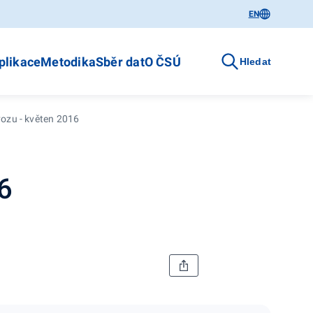
EN
plikace
Metodika
Sběr dat
O ČSÚ
Hledat
vozu - květen 2016
6