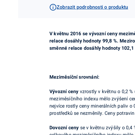
Zobrazit podrobnosti o produktu
V květnu 2016 se vývozní ceny meziměs
relace dosáhly hodnoty 99,8 %. Meziroč
směnné relace dosáhly hodnoty 102,1
Meziměsíční srovnání:
Vývozní ceny
vzrostly v květnu o 0,2 % 
meziměsíčního indexu mělo zvýšení cen
nejvíce rostly ceny minerálních paliv o
prostředků se nezměnily. Ceny potravin 
Dovozní
ceny
se v květnu zvýšily o 0,4 
celkového meziměsíčního indexu mělo z