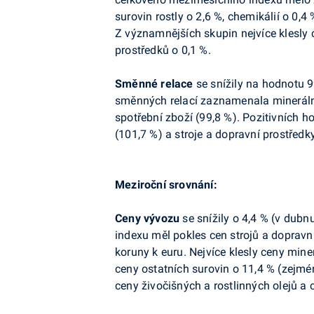
surovin rostly o 2,6 %, chemikálií o 0,
Z významnějších skupin nejvíce klesly 
prostředků o 0,1 %.
Směnné relace
se snížily na hodnotu 
směnných relací zaznamenala minerální
spotřební zboží (99,8 %). Pozitivních 
(101,7 %) a stroje a dopravní prostředk
Meziroční srovnání:
Ceny
vývozu
se snížily o 4,4 % (v dubn
indexu měl pokles cen strojů a doprav
koruny k euru. Nejvíce klesly ceny miner
ceny ostatních surovin o 11,4 % (zejmén
ceny živočišných a rostlinných olejů a