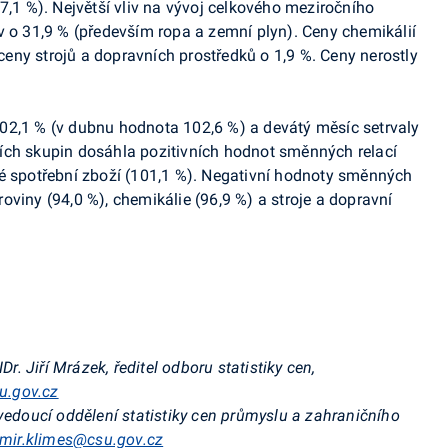
 7,1 %). Největší vliv na vývoj celkového meziročního
v o 31,9 % (především ropa a zemní plyn). Ceny chemikálií
 ceny strojů a dopravních prostředků o 1,9 %. Ceny nerostly
02,1 % (v dubnu hodnota 102,6 %) a devátý měsíc setrvaly
ích skupin dosáhla pozitivních hodnot směnných relací
vé spotřební zboží (101,1 %). Negativní hodnoty směnných
viny (94,0 %), chemikálie (96,9 %) a stroje a dopravní
Dr. Jiří Mrázek, ředitel odboru statistiky cen,
u.gov.cz
 vedoucí oddělení statistiky cen průmyslu a zahraničního
imir.klimes@csu.gov.cz