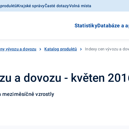
 produktů
Krajské správy
Časté dotazy
Volná místa
Statistiky
Databáze a a
ny vývozu a dovozu
Katalog produktů
Indexy cen vývozu a do
zu a dovozu - květen 201
h meziměsíčně vzrostly