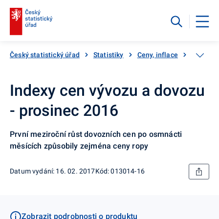
Český statistický úřad
Statistiky
Ceny, inflace
Ceny vý
Indexy cen vývozu a dovozu
- prosinec 2016
První meziroční růst dovozních cen po osmnácti
měsících způsobily zejména ceny ropy
Datum vydání: 16. 02. 2017
Kód: 013014-16
Zobrazit podrobnosti o produktu