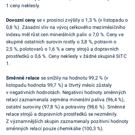
1 ceny neklesly.
Dovozní
ceny
se v prosinci zvýšily o 1,3 % (v listopadu o
0,8 %). Zásadní vliv na vývoj celkového meziměsíčního
indexu měl růst cen minerálních paliv o 7,0 %. Ceny ve
skupině ostatních surovin rostly o 3,8 %, potravin o
2,5 %, polotovarů o 1,6 % a ceny strojů a dopravních
prostředků o 0,6 %. Ceny neklesly v žádné skupině SITC
1.
Směnné relace
se snížily na hodnotu 99,2 % (v
listopadu hodnota 99,7 %) a čtvrtý měsíc zůstaly
v negativních hodnotách. Negativní hodnoty směnných
relací zaznamenala zejména minerální paliva (96,4 %),
ostatní suroviny (97,8 %) a potraviny (98,6 %). Směnné
relace strojů a dopravních prostředků se nezměnily.
Z významnějších skupin zaznamenaly pozitivní hodnoty
směnných relací pouze chemikálie (100,3 %).