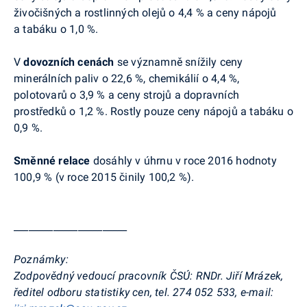
živočišných a rostlinných olejů o 4,4 % a ceny nápojů
a tabáku o 1,0 %.
V
dovozních cenách
se významně snížily ceny
minerálních paliv o 22,6 %, chemikálií o 4,4 %,
polotovarů o 3,9 % a ceny strojů a dopravních
prostředků o 1,2 %. Rostly pouze ceny
nápojů a tabáku o
0,9 %.
Směnné relace
dosáhly v úhrnu v roce 2016 hodnoty
100,9 % (v roce 2015 činily 100,2 %).
_______________________
Poznámky:
Zodpovědný vedoucí pracovník ČSÚ:
RNDr. Jiří Mrázek,
ředitel odboru statistiky cen, tel. 274 052 533, e-mail: