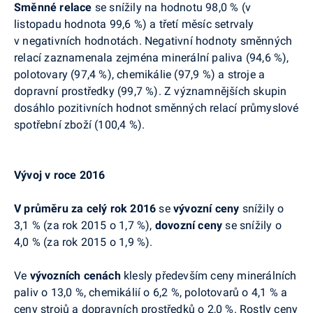
Směnné relace
se snížily na hodnotu 98,0 % (v
listopadu hodnota 99,6 %) a třetí měsíc setrvaly
v negativních hodnotách. Negativní hodnoty směnných
relací zaznamenala zejména minerální paliva (94,6 %),
polotovary (97,4 %), chemikálie (97,9 %) a stroje a
dopravní prostředky (99,7 %). Z významnějších skupin
dosáhlo pozitivních hodnot směnných relací průmyslové
spotřební zboží (100,4 %).
Vývoj v roce 2016
V průměru za celý rok 2016
se
vývozní ceny
snížily o
3,1 % (za rok 2015 o 1,7 %),
dovozní ceny
se snížily o
4,0 % (za rok 2015 o 1,9 %).
Ve
vývozních cenách
klesly především ceny minerálních
paliv o 13,0 %, chemikálií o 6,2 %, polotovarů o 4,1 % a
ceny strojů a dopravních prostředků o 2,0 %. Rostly ceny