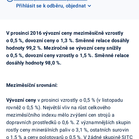
Přihlásit se k odběru, objednat
V prosinci 2016 vývozní ceny meziměsíčně vzrostly
o 0,5 %, dovozní ceny o 1,3 %. Směnné relace dosáhly
hodnoty 99,2 %. Meziročně se vývozní ceny snížily
o 0,5 %, dovozní ceny vzrostly o 1,5 %. Směnné relace
dosáhly hodnoty 98,0 %.
Meziměsíční srovnání:
Vývozní ceny
v prosinci vzrostly o 0,5 % (v listopadu
rovněž o 0,5 %). Největší vliv na růst celkového
meziměsíčního indexu mělo zvýšení cen strojů a
dopravních prostředků o 0,6 %. Z významnějších skupin
rostly ceny minerálních paliv o 3,1 %, ostatních surovin
o 1,5 % a ceny polotovarů o 0,5 %. V žádné skupině SITC