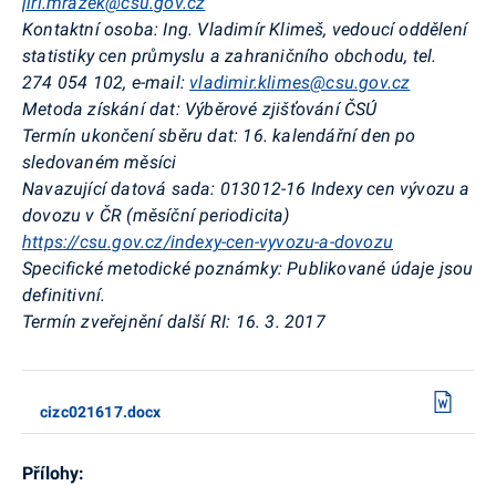
jiri.mrazek@csu.gov.cz
Kontaktní osoba:
Ing. Vladimír Klimeš, vedoucí oddělení
statistiky cen průmyslu a zahraničního obchodu, tel.
274 054 102, e-mail:
vladimir.klimes@csu.gov.cz
Metoda získání dat:
Výběrové zjišťování ČSÚ
Termín ukončení sběru dat:
16. kalendářní den po
sledovaném měsíci
Navazující datová sada:
013012-16 Indexy cen vývozu a
dovozu v ČR (měsíční periodicita)
https://csu.gov.cz/indexy-cen-vyvozu-a-dovozu
Specifické metodické poznámky:
Publikované údaje jsou
definitivní.
Termín zveřejnění další RI:
16. 3. 2017
cizc021617.docx
Přílohy: