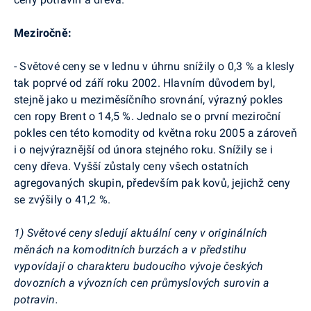
Meziročně:
- Světové ceny se v lednu v úhrnu snížily o 0,3 % a klesly
tak poprvé od září roku 2002. Hlavním důvodem byl,
stejně jako u meziměsíčního srovnání, výrazný pokles
cen ropy Brent o 14,5 %. Jednalo se o první meziroční
pokles cen této komodity od května roku 2005 a zároveň
i o nejvýraznější od února stejného roku. Snížily se i
ceny dřeva. Vyšší zůstaly ceny všech ostatních
agregovaných skupin, především pak kovů, jejichž ceny
se zvýšily o 41,2 %.
1) Světové ceny sledují aktuální ceny v originálních
měnách na komoditních burzách a v předstihu
vypovídají o charakteru budoucího vývoje českých
dovozních a vývozních cen průmyslových surovin a
potravin.