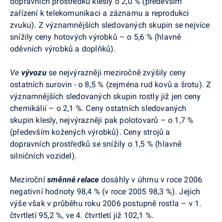
dopravních prostředků klesly o 2,0 % (především
zařízení k telekomunikaci a záznamu a reprodukci
zvuku). Z významnějších sledovaných skupin se nejvíce
snížily ceny hotových výrobků – o 5,6 % (hlavně
oděvních výrobků a doplňků).
Ve
vývozu
se nejvýrazněji meziročně zvýšily ceny
ostatních surovin - o 8,5 % (zejména rud kovů a šrotu). Z
významnějších sledovaných skupin rostly již jen ceny
chemikálií – o 2,1 %. Ceny ostatních sledovaných
skupin klesly, nejvýrazněji pak polotovarů – o 1,7 %
(především kožených výrobků). Ceny strojů a
dopravních prostředků se snížily o 1,5 % (hlavně
silničních vozidel).
Meziroční
směnné relace
dosáhly v úhrnu v roce 2006
negativní hodnoty 98,4 % (v roce 2005 98,3 %). Jejich
výše však v průběhu roku 2006 postupně rostla – v 1.
čtvrtletí 95,2 %, ve 4. čtvrtletí již 102,1 %.