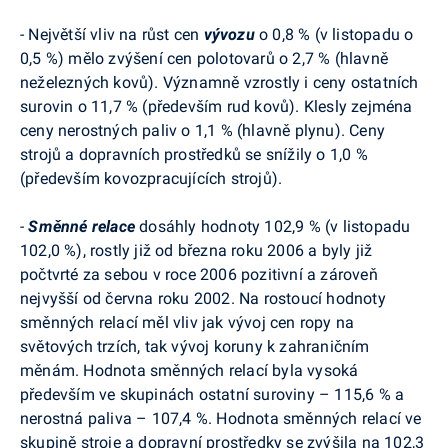
- Největší vliv na růst cen
vývozu
o 0,8 % (v listopadu o
0,5 %) mělo zvýšení cen polotovarů o 2,7 % (hlavně
neželezných kovů). Významně vzrostly i ceny ostatních
surovin o 11,7 % (především rud kovů). Klesly zejména
ceny nerostných paliv o 1,1 % (hlavně plynu). Ceny
strojů a dopravních prostředků se snížily o 1,0 %
(především kovozpracujících strojů).
-
Směnné relace
dosáhly hodnoty 102,9 % (v listopadu
102,0 %), rostly již od března roku 2006 a byly již
počtvrté za sebou v roce 2006 pozitivní a zároveň
nejvyšší od června roku 2002. Na rostoucí hodnoty
směnných relací měl vliv jak vývoj cen ropy na
světových trzích, tak vývoj koruny k zahraničním
měnám. Hodnota směnných relací byla vysoká
především ve skupinách ostatní suroviny – 115,6 % a
nerostná paliva – 107,4 %. Hodnota směnných relací ve
skupině stroje a dopravní prostředky se zvýšila na 102,3