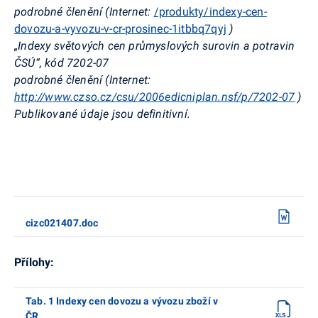
podrobné členění (Internet:
/produkty/indexy-cen-
dovozu-a-vyvozu-v-cr-prosinec-1itbbq7qyj
)
„Indexy světových cen průmyslových surovin a potravin
ČSÚ“, kód 7202-07
podrobné členění (Internet:
http://www.czso.cz/csu/2006edicniplan.nsf/p/7202-07
)
Publikované údaje jsou definitivní.
cizc021407.doc
Přílohy:
Tab. 1 Indexy cen dovozu a vývozu zboží v
ČR