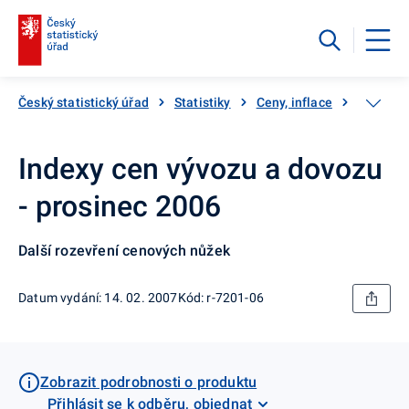
Český statistický úřad
Statistiky
Ceny, inflace
Ceny vý
Indexy cen vývozu a dovozu
- prosinec 2006
Další rozevření cenových nůžek
Datum vydání: 14. 02. 2007
Kód: r-7201-06
Zobrazit podrobnosti o produktu
Přihlásit se k odběru, objednat