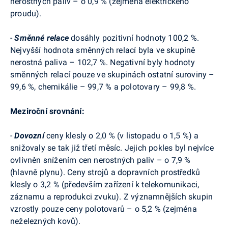
nerostných paliv – o 0,9 % (zejména elektrického
proudu).
-
Směnné relace
dosáhly pozitivní hodnoty 100,2 %.
Nejvyšší hodnota směnných relací byla ve skupině
nerostná paliva – 102,7 %. Negativní byly hodnoty
směnných relací pouze ve skupinách ostatní suroviny –
99,6 %, chemikálie – 99,7 % a polotovary – 99,8 %.
Meziroční srovnání:
-
Dovozní
ceny klesly o 2,0 % (v listopadu o 1,5 %) a
snižovaly se tak již třetí měsíc. Jejich pokles byl nejvíce
ovlivněn snížením cen nerostných paliv – o 7,9 %
(hlavně plynu). Ceny strojů a dopravních prostředků
klesly o 3,2 % (především zařízení k telekomunikaci,
záznamu a reprodukci zvuku). Z významnějších skupin
vzrostly pouze ceny polotovarů – o 5,2 % (zejména
neželezných kovů).