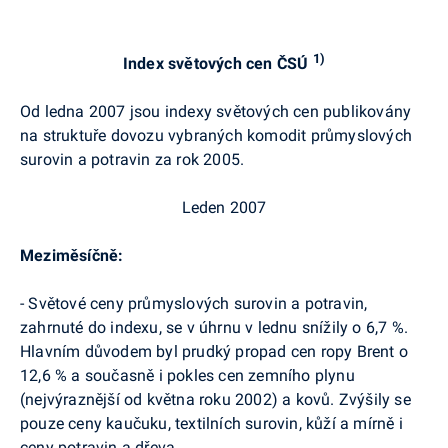
1)
Index světových cen ČSÚ
Od ledna 2007 jsou indexy světových cen publikovány
na struktuře dovozu vybraných komodit průmyslových
surovin a potravin za rok 2005.
Leden 2007
Meziměsíčně:
- Světové ceny průmyslových surovin a potravin,
zahrnuté do indexu, se v úhrnu v lednu snížily o 6,7 %.
Hlavním důvodem byl prudký propad cen ropy Brent o
12,6 % a současně i pokles cen zemního plynu
(nejvýraznější od května roku 2002) a kovů. Zvýšily se
pouze ceny kaučuku, textilních surovin, kůží a mírně i
ceny potravin a dřeva.