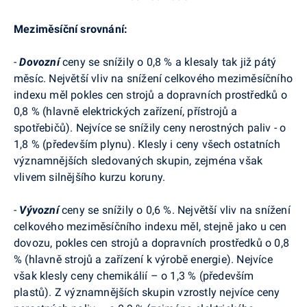
Meziměsíční srovnání:
-
Dovozní
ceny se snížily o 0,8 % a klesaly tak již pátý
měsíc. Největší vliv na snížení celkového meziměsíčního
indexu měl pokles cen strojů a dopravních prostředků o
0,8 % (hlavně elektrických zařízení, přístrojů a
spotřebičů). Nejvíce se snížily ceny nerostných paliv - o
1,8 % (především plynu). Klesly i ceny všech ostatních
významnějších sledovaných skupin, zejména však
vlivem silnějšího kurzu koruny.
-
Vývozní
ceny se snížily o 0,6 %. Největší vliv na snížení
celkového meziměsíčního indexu měl, stejně jako u cen
dovozu, pokles cen strojů a dopravních prostředků o 0,8
% (hlavně strojů a zařízení k výrobě energie). Nejvíce
však klesly ceny chemikálií – o 1,3 % (především
plastů). Z významnějších skupin vzrostly nejvíce ceny