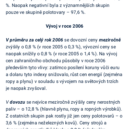
%. Naopak negativní byla z významnějších skupin
pouze ve skupině polotovary – 97,6 %.
Vývoj v roce 2006
V průměru za celý rok 2006
se dovozní ceny
meziročně
zvýšily o 0,8 % (v roce 2005 o 0,3 %), vývozní ceny se
naopak snížily o 0,8 % (v roce 2005 o 1,4 %). Na vývoj
cen zahraničního obchodu působily v roce 2006
především tyto vlivy: zatímco posílení koruny vůči euru
a dolaru tyto indexy snižovalo, růst cen energií (zejména
ropy a plynu) v souladu s vývojem na světových trzích
je naopak zvyšoval.
V
dovozu
se nejvíce meziročně zvýšily ceny nerostných
paliv – o 12,8 % (hlavně plynu, ropy a ropných výrobků).
Z ostatních skupin pak rostly již jen ceny polotovarů – o
3,6 % (zejména neželezných kovů). Ceny strojů a