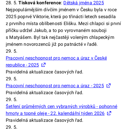
28. 5.
Tisková konference
:
Dětská jména 2025
Nejpopulárnějším dívčím jménem v Česku byla v roce
2025 poprvé Viktorie, která po třinácti letech sesadila
z prvního místa oblíbenosti Elišku. Mezi chlapci si první
příčku udržel Jakub, a to po vyrovnaném souboji
s Matyášem. Byl tak nejčastěji voleným chlapeckým
jménem novorozenců již po patnácté v řadě.
29. 5.
Pracovní neschopnost pro nemoc a úraz v České
republice - 2025
Pravidelná aktualizace časových řad.
29. 5.
Pracovní neschopnost pro nemoc a úraz - 2025
Pravidelná aktualizace časových řad.
29. 5.
Šetření průměrných cen vybraných výrobků - pohonné
hmoty a topné oleje - 22. kalendářní týden 2026
Pravidelná aktualizace časových řad.
29. 5.