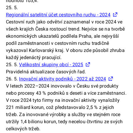
hodnotu 103,4.
25. 5.
Regionální satelitní účet cestovního ruchu - 2024
Cestovní ruch jako odvětví zaznamenal v roce 2024 ve
všech krajích Česka rostoucí trend. Nejvíce se na tvorbě
ekonomických ukazatelů podílela Praha, ale nejvyšší
podíl zaměstnanosti v cestovním ruchu tradičně
vykazoval Karlovarský kraj. V oboru zde působil zhruba
každý jedenáctý pracující.
25. 5.
Velikostní skupiny obcí - 2025
Pravidelná aktualizace časových řad.
26. 5.
Inovační aktivity podniků - 2022 až 2024
V letech 2022–2024 inovovalo v Česku své produkty
nebo procesy 43 % podniků s deseti a více zaměstnanci.
V roce 2024 tyto firmy na inovační aktivity vynaložily
221 miliard korun, což představovalo 2,5 % z jejich
tržeb. Za inovované výrobky a služby ve stejném roce
utržily 1,4 bilionu korun, tedy necelou čtvrtinu ze svých
celkových tržeb.